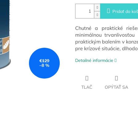
Pridať do koš
Chutné a praktické rieš
minimálnou trvanlivosťou
praktickým balením v konze
pre krízové situácie, dlhod
Detailné informácie
€129
–8 %
TLAČ
OPÝTAŤ SA