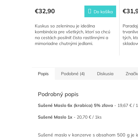
€32,90
€31,
Do košíka
Kuskus so zeleninou je ideálna
Paradaj
kombinácia pre všetkých, ktorí sa chcú
trvanli
na cestách posilniť čisto rastlinnými a
tých, kt
mimoriadne chutnými jedlami.
skladov
Rozmanitosť zeleniny zaručuje svieže...
rajčiny 
Popis
Podobné (4)
Diskusia
Značk
Podrobný popis
Sušené Maslo 6x
(krabica) 5% zľava
- 19,67 € / 
Sušené Maslo 1x
- 20,70 € / 1ks
Sušené maslo v konzerve s obsahom 500 g je id