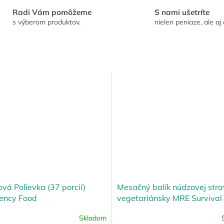
Radi Vám pomôžeme
S nami ušetríte
s výberom produktov.
nielen peniaze, ale aj 
ová Polievka (37 porcií)
Mesačný balík núdzovej str
ency Food
vegetariánsky MRE Survival
dňový)
Skladom