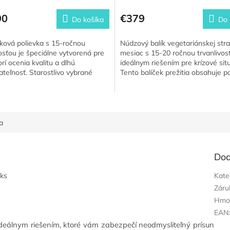
90
€379
Do košíka
Do 
ková polievka s 15-ročnou
Núdzový balík vegetariánskej str
vosťou je špeciálne vytvorená pre
mesiac s 15-20 ročnou trvanlivos
orí ocenia kvalitu a dlhú
ideálnym riešením pre krízové situ
ateľnosť. Starostlivo vybrané
Tento balíček prežitia obsahuje po
sú hlavným zložením...
ktoré sú...
a
Dod
1ks
Kate
Záru
Hmo
EAN
eálnym riešením, ktoré vám zabezpečí neodmysliteľný prísun