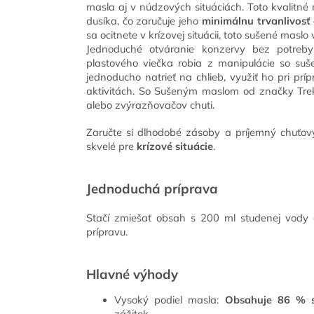
masla aj v núdzových situáciách. Toto kvalitné
dusíka, čo zaručuje jeho
minimálnu trvanlivosť
sa ocitnete v krízovej situácii, toto sušené masl
Jednoduché otváranie konzervy bez potreb
plastového viečka robia z manipulácie so su
jednoducho natrieť na chlieb, využiť ho pri prí
aktivitách. So Sušeným maslom od značky Trek’
alebo zvýrazňovačov chuti.
Zaručte si dlhodobé zásoby a príjemný chuťový
skvelé pre
krízové situácie
.
J
ednoduchá príprava
Stačí zmiešať obsah s 200 ml studenej vody 
prípravu.
Hlavné výhody
Vysoký podiel masla:
Obsahuje 86 % s
zážitok.