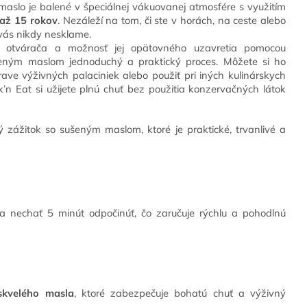
 maslo je balené v špeciálnej vákuovanej atmosfére s využitím
 až 15 rokov
. Nezáleží na tom, či ste v horách, na ceste alebo
o vás nikdy nesklame.
y otvárača a možnosť jej opätovného uzavretia pomocou
šeným maslom jednoduchý a praktický proces. Môžete si ho
prave výživných palaciniek alebo použiť pri iných kulinárskych
n Eat si užijete plnú chuť bez použitia konzervačných látok
 zážitok so sušeným maslom, ktoré je praktické, trvanlivé a
a nechať 5 minút odpočinúť, čo zaručuje rýchlu a pohodlnú
kvelého masla
, ktoré zabezpečuje bohatú chuť a výživný