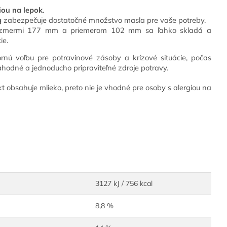
iou na lepok
.
g
zabezpečuje dostatočné množstvo masla pre vaše potreby.
ozmermi 177 mm a priemerom 102 mm sa ľahko skladá a
ie.
rnú voľbu pre potravinové zásoby a krízové situácie, počas
lahodné a jednoducho pripraviteľné zdroje potravy.
 obsahuje mlieko, preto nie je vhodné pre osoby s alergiou na
3127 kJ / 756 kcal
8,8 %