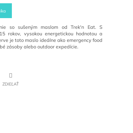
íka
enie so sušeným maslom od Trek'n Eat. S
 15 rokov, vysokou energetickou hodnotou a
rve je toto maslo ideálne ako emergency food
obé zásoby alebo outdoor expedície.
ZDIEĽAŤ