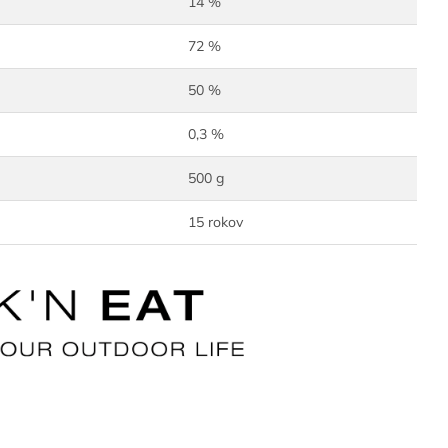
14 %
72 %
50 %
0,3 %
500 g
15 rokov