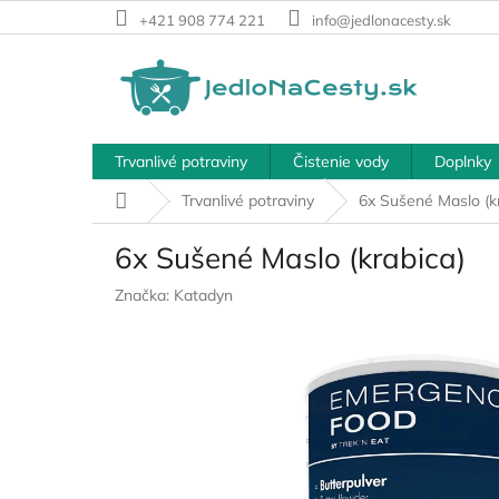
Prejsť
+421 908 774 221
info@jedlonacesty.sk
na
obsah
Trvanlivé potraviny
Čistenie vody
Doplnky
Domov
Trvanlivé potraviny
6x Sušené Maslo (k
6x Sušené Maslo (krabica)
Značka:
Katadyn