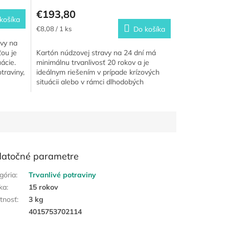
€193,80
košíka
Jednotková
€8,08 / 1 ks
Do košíka
cena:
avy na
ťou je
Kartón núdzovej stravy na 24 dní má
ácie.
minimálnu trvanlivosť 20 rokov a je
traviny,
ideálnym riešením v prípade krízových
situácii alebo v rámci dlhodobých
expedícii či túr. Vďaka svojej...
atočné parametre
gória
:
Trvanlivé potraviny
ka
:
15 rokov
tnosť
:
3 kg
:
4015753702114