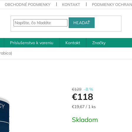
OBCHODNÉ PODMIENKY
KONTAKT
PODMIENKY OCHRAN
HĽADAŤ
Príslušenstvo k vareniu
Kontakt
Značky
rabica)
€129
–8 %
€118
Jednotková
€19,67 / 1 ks
cena:
Skladom