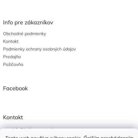
l
Z
á
á
d
p
a
ä
Info pre zákazníkov
c
t
i
Obchodné podmienky
i
e
e
Kontakt
p
r
Podmienky ochrany osobných údajov
v
Predajňa
k
Požičovňa
y
v
ý
p
Facebook
i
s
u
Kontakt
info
@
jedlonacesty.sk