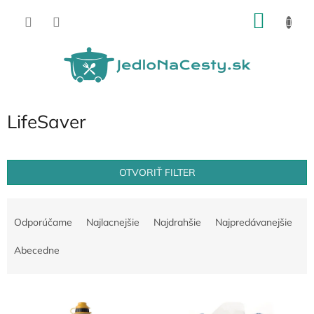
Prejsť
NÁKU
na
obsah
KOŠÍK
LifeSaver
OTVORIŤ FILTER
R
a
Odporúčame
Najlacnejšie
Najdrahšie
Najpredávanejšie
d
e
Abecedne
n
i
V
e
ý
p