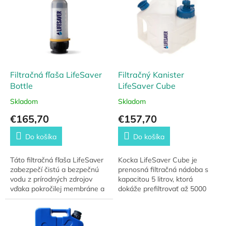
p
r
i
o
s
d
p
u
r
k
o
t
d
Filtračná fľaša LifeSaver
Filtračný Kanister
o
u
Bottle
LifeSaver Cube
v
k
Skladom
Skladom
t
€165,70
€157,70
o
v
Do košíka
Do košíka
Táto filtračná fľaša LifeSaver
Kocka LifeSaver Cube je
zabezpečí čistú a bezpečnú
prenosná filtračná nádoba s
vodu z prírodných zdrojov
kapacitou 5 litrov, ktorá
vďaka pokročilej membráne a
dokáže prefiltrovať až 5000
uhlíkovému filtru, ktorý
litrov vody. Jej kompaktný
odstraňuje nečistoty aj pachy.
dizajn umožňuje jednoduchú
Ideálna...
prepravu a...