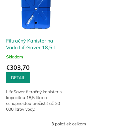
Filtračný Kanister na
Vodu LifeSaver 18,5 L
Skladom
€303,70
DETAIL
LifeSaver filtračný kanister s
kapacitou 18,5 litra a
schopnosťou prečistiť až 20
000 litrov vody.
3
položiek celkom
O
v