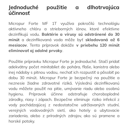
Jednoduché použitie a dlhotrvajúca
účinnosť
Micropur Forte MF 1T využíva pokročilú technológiu
aktívneho chlóru a strieborných iónov, ktoré efektívne
dezinfikujú vodu.
Baktérie a vírusy sú odstránené do 30
minút
a dezinfikovaná voda môže byť
skladovaná až 6
mesiacov
. Tento prípravok dokáže
v priebehu 120 minút
eliminovať aj odolné prvoky
.
Použitie prípravku Micropur Forte je jednoduché. Stačí pridať
adekvátny počet minitabliet do pohára, fľaše, kanistra alebo
inej nádoby s pitnou vodou, nechať ich rozpustiť a pôsobiť po
dobu 30 minút. Micropur Forte je bezpečný na použitie a
neznesie žiadne zdravotné riziká. Výslednú dezinfikovanú
vodu môžete použiť na pitie, umývanie riadu alebo osobnú
hygienu. Prípravok účinne odstraňuje choroboplodné
zárodky, riasy i zápach. Bezpečne eliminuje riziko infekcií z
vody pochádzajúcej z nedostatočne udržiavaných studní,
verejných vodovodných sietí, ako hotely a ubytovacie
zariadenia, alebo z prírodných zdrojov, ako sú pramene a
horské potoky.