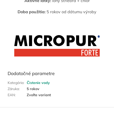
Aktívne látky:
ióny striebra + chlór
Doba použitia:
5 rokov od dátumu výroby
Dodatočné parametre
Kategória
:
Čistenie vody
Záruka
:
5 rokov
EAN
:
Zvoľte variant
Z