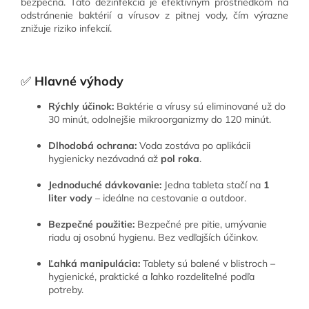
bezpečná. Táto dezinfekcia je efektívnym prostriedkom na
odstránenie baktérií a vírusov z pitnej vody, čím výrazne
znižuje riziko infekcií.
✅
Hlavné výhody
Rýchly účinok:
Baktérie a vírusy sú eliminované už do
30 minút, odolnejšie mikroorganizmy do 120 minút.
Dlhodobá ochrana:
Voda zostáva po aplikácii
hygienicky nezávadná až
pol roka
.
Jednoduché dávkovanie:
Jedna tableta stačí na
1
liter vody
– ideálne na cestovanie a outdoor.
Bezpečné použitie:
Bezpečné pre pitie, umývanie
riadu aj osobnú hygienu. Bez vedľajších účinkov.
Ľahká manipulácia:
Tablety sú balené v blistroch –
hygienické, praktické a ľahko rozdeliteľné podľa
potreby.