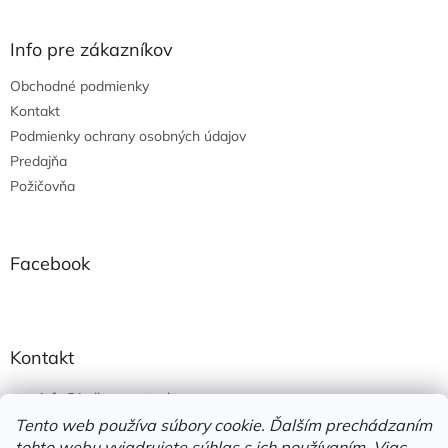
á
p
ä
Info pre zákazníkov
t
Obchodné podmienky
i
e
Kontakt
Podmienky ochrany osobných údajov
Predajňa
Požičovňa
Facebook
Kontakt
info
@
jedlonacesty.sk
Tento web používa súbory cookie. Ďalším prechádzaním
+421 908 774 221
tohto webu vyjadrujete súhlas s ich používaním. Viac