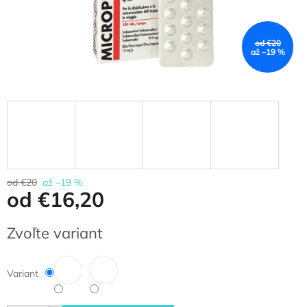
od €20
až –19 %
od €20
až –19 %
od
€16,20
Jednotková
Zvoľte variant
cena:
Variant