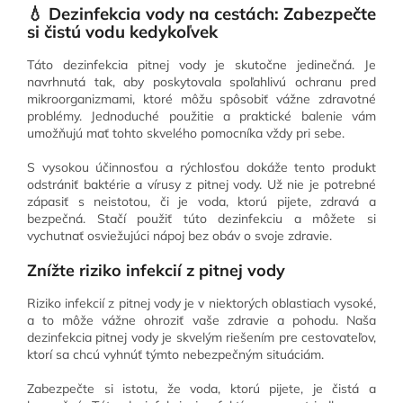
💧 Dezinfekcia vody na cestách: Zabezpečte
si čistú vodu kedykoľvek
Táto dezinfekcia pitnej vody je skutočne jedinečná. Je
navrhnutá tak, aby poskytovala spoľahlivú ochranu pred
mikroorganizmami, ktoré môžu spôsobiť vážne zdravotné
problémy. Jednoduché použitie a praktické balenie vám
umožňujú mať tohto skvelého pomocníka vždy pri sebe.
S vysokou účinnosťou a rýchlosťou dokáže tento produkt
odstrániť baktérie a vírusy z pitnej vody. Už nie je potrebné
zápasiť s neistotou, či je voda, ktorú pijete, zdravá a
bezpečná. Stačí použiť túto dezinfekciu a môžete si
vychutnať osviežujúci nápoj bez obáv o svoje zdravie.
Znížte riziko infekcií z pitnej vody
Riziko infekcií z pitnej vody je v niektorých oblastiach vysoké,
a to môže vážne ohroziť vaše zdravie a pohodu. Naša
dezinfekcia pitnej vody je skvelým riešením pre cestovateľov,
ktorí sa chcú vyhnúť týmto nebezpečným situáciám.
Zabezpečte si istotu, že voda, ktorú pijete, je čistá a