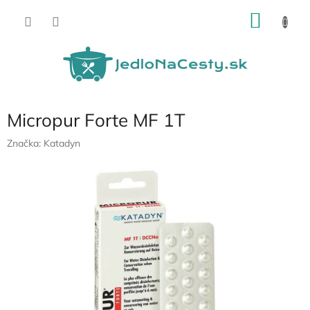
Prejsť
NÁKU
na
obsah
KOŠÍK
Micropur Forte MF 1T
Značka:
Katadyn