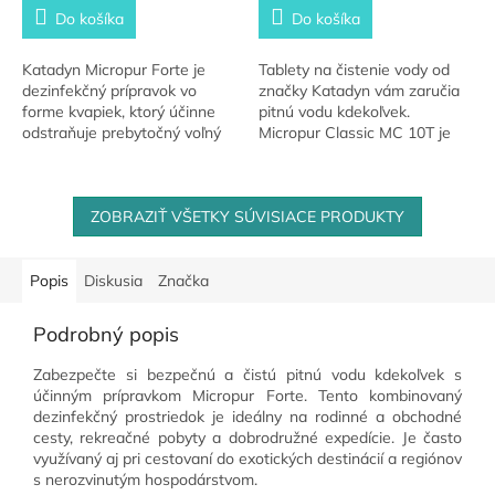
Do košíka
Do košíka
Katadyn Micropur Forte je
Tablety na čistenie vody od
dezinfekčný prípravok vo
značky Katadyn vám zaručia
forme kvapiek, ktorý účinne
pitnú vodu kdekoľvek.
odstraňuje prebytočný voľný
Micropur Classic MC 10T je
chlór z vody. Okrem toho
bezpečná ochrana pred
eliminuje aj nepríjemnú
mikroorganizmami.
chlórovú pachuť a...
ZOBRAZIŤ VŠETKY SÚVISIACE PRODUKTY
Popis
Diskusia
Značka
Podrobný popis
Zabezpečte si bezpečnú a čistú pitnú vodu kdekoľvek s
účinným prípravkom Micropur Forte. Tento kombinovaný
dezinfekčný prostriedok je ideálny na rodinné a obchodné
cesty, rekreačné pobyty a dobrodružné expedície. Je často
využívaný aj pri cestovaní do exotických destinácií a regiónov
s nerozvinutým hospodárstvom.