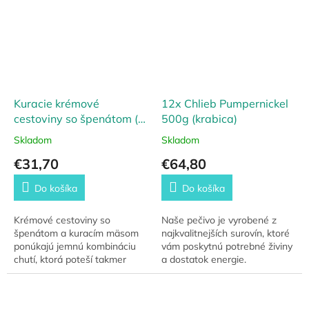
Kuracie krémové
12x Chlieb Pumpernickel
cestoviny so špenátom (5
500g (krabica)
porcií) núdzové zásoby
Skladom
Skladom
€31,70
€64,80
Do košíka
Do košíka
Krémové cestoviny so
Naše pečivo je vyrobené z
špenátom a kuracím mäsom
najkvalitnejších surovín, ktoré
ponúkajú jemnú kombináciu
vám poskytnú potrebné živiny
chutí, ktorá poteší takmer
a dostatok energie.
každého gurmána. Základ
Pumpernikel obsahuje vysoký
tvoria vaječné rezance v
podiel vlákniny, ktorá je
smotanovej omáčke, doplnené
dôležitá pre...