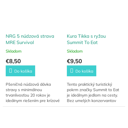
NRG 5 núdzová strava
Kura Tikka s ryžou
MRE Survival
Summit To Eat
Skladom
Skladom
€8,50
€9,50
Do košíka
Do košíka
Pšeničná núdzová dávka
Tento praktický turistický
stravy s minimálnou
pokrm značky Summit to Eat
trvanlivosťou 20 rokov je
je ideálnym jedlom na cesty.
ideálnym riešením pre krízové
Bez umelých konzervantov
situácie a expedície. Táto
ponúka vynikajúcu prírodnú
MRE potravina je jednou z
arómu a má dlhú trvanlivosť
najuznávanejších v rámci...
až 7 rokov....