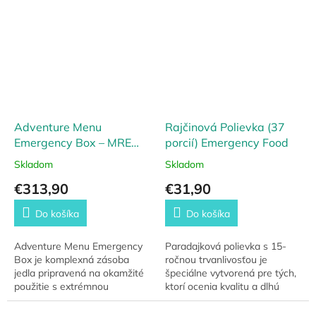
dlhodobých expedícii či túr.
Vďaka svojej...
Adventure Menu
Rajčinová Polievka (37
Emergency Box – MRE
porcií) Emergency Food
núdzové potraviny (15
Skladom
Skladom
rokov trvanlivosť)
€313,90
€31,90
Do košíka
Do košíka
Adventure Menu Emergency
Paradajková polievka s 15-
Box je komplexná zásoba
ročnou trvanlivosťou je
jedla pripravená na okamžité
špeciálne vytvorená pre tých,
použitie s extrémnou
ktorí ocenia kvalitu a dlhú
trvanlivosťou až 15 rokov.
skladovateľnosť. Starostlivo
Vďaka samoohrevu a hotovým
vybrané rajčiny sú hlavným