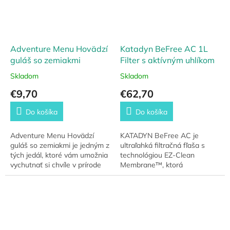
Adventure Menu Hovädzí
Katadyn BeFree AC 1L
guláš so zemiakmi
Filter s aktívným uhlíkom
Skladom
Skladom
€9,70
€62,70
Do košíka
Do košíka
Adventure Menu Hovädzí
KATADYN BeFree AC je
guláš so zemiakmi je jedným z
ultraľahká filtračná fľaša s
tých jedál, ktoré vám umožnia
technológiou EZ-Clean
vychutnať si chvíle v prírode
Membrane™, ktorá
bez toho, aby ste sa museli
zabezpečuje mikrobiologicky
zaoberať zložitou prípravou...
bezpečnú vodu kdekoľvek.
Obsahuje aktívne uhlie, ktoré...