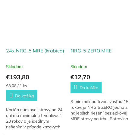
24x NRG-5 MRE (krabica)
NRG-5 ZERO MRE
Skladom
Skladom
€193,80
€12,70
Jednotková
€8,08 / 1 ks
Do košíka
cena:
Do košíka
S minimálnou trvanlivosťou 15
rokov, je NRG 5 ZERO jedno z
Kartón núdzovej stravy na 24
najlepších riešení bezlepkovej
dní má minimálnu trvanlivosť
MRE stravy na trhu. Potravina
20 rokov a je ideálnym
je vyrobená primárne z ryže,
riešením v prípade krízových
obsahuje všetky...
situácii alebo v rámci