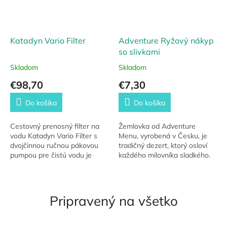
Katadyn Vario Filter
Adventure Ryžový nákyp
so slivkami
Skladom
Skladom
€98,70
€7,30
Do košíka
Do košíka
Cestovný prenosný filter na
Žemlovka od Adventure
vodu Katadyn Vario Filter s
Menu, vyrobená v Česku, je
dvojčinnou ručnou pákovou
tradičný dezert, ktorý osloví
pumpou pre čistú vodu je
každého milovníka sladkého.
vhodný na turistiku alebo na
Pripravená z kvalitných,
rôzne aktivity. Jeho
lokálnych surovín, ponúka
jednoduché ovládanie...
jedinečnú chuť...
Pripravený na všetko