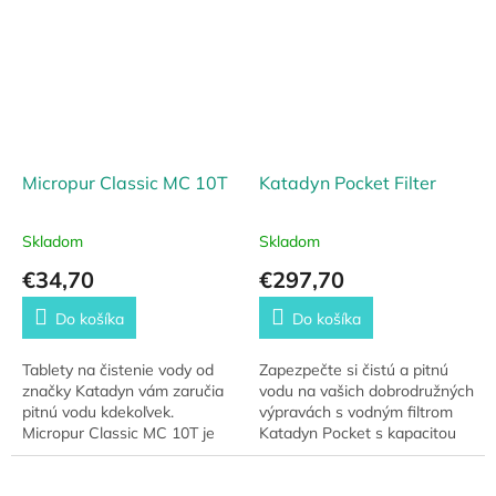
porciám nepotrebuješ...
zložením...
Micropur Classic MC 10T
Katadyn Pocket Filter
Skladom
Skladom
€34,70
€297,70
Do košíka
Do košíka
Tablety na čistenie vody od
Zapezpečte si čistú a pitnú
značky Katadyn vám zaručia
vodu na vašich dobrodružných
pitnú vodu kdekoľvek.
výpravách s vodným filtrom
Micropur Classic MC 10T je
Katadyn Pocket s kapacitou
bezpečná ochrana pred
50.000 litrov. Spoľahlivá
mikroorganizmami.
ochrana pred baktériami,
vírusmi a...