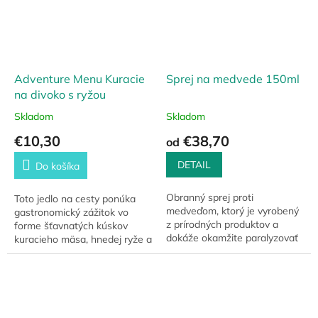
Adventure Menu Kuracie
Sprej na medvede 150ml
na divoko s ryžou
Skladom
Skladom
€10,30
€38,70
od
DETAIL
Do košíka
Obranný sprej proti
Toto jedlo na cesty ponúka
medveďom, ktorý je vyrobený
gastronomický zážitok vo
z prírodných produktov a
forme šťavnatých kúskov
dokáže okamžite paralyzovať
kuracieho mäsa, hnedej ryže a
útočníka. Vysoký podiel
krémovej paradajkovej
látky OC (Oleoresin
omáčky, ktorú dopĺňa cibuľka
Capsicum) – 15 % robí z...
a slanina.