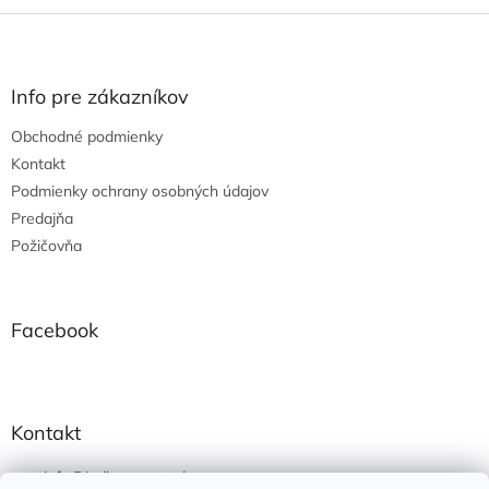
Z
á
p
ä
Info pre zákazníkov
t
Obchodné podmienky
i
e
Kontakt
Podmienky ochrany osobných údajov
Predajňa
Požičovňa
Facebook
Kontakt
info
@
jedlonacesty.sk