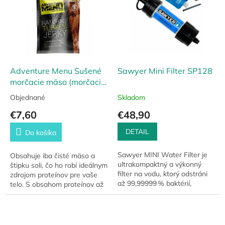
Adventure Menu Sušené
Sawyer Mini Filter SP128
morčacie mäso (morčacie
jerky)
Objednané
Skladom
€7,60
€48,90
DETAIL
Do košíka
Sawyer MINI Water Filter je
Obsahuje iba čisté mäso a
ultrakompaktný a výkonný
štipku soli, čo ho robí ideálnym
filter na vodu, ktorý odstráni
zdrojom proteínov pre vaše
až 99,99999 % baktérií,
telo. S obsahom proteínov až
prvokov a 100 % mikroplastov.
77% sú Morčacie Jerky
Vďaka hmotnosti iba 56 g a
skvelým spoločníkom pre
životnosti...
regeneráciu...