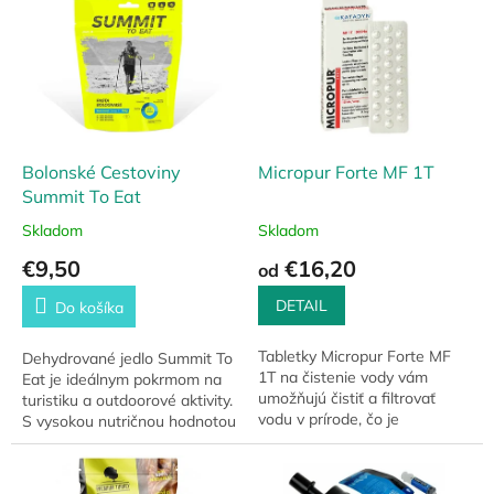
e
n
á
š
c
i
Bolonské Cestoviny
Micropur Forte MF 1T
e
Summit To Eat
ľ
Skladom
Skladom
.
€9,50
€16,20
od
DETAIL
Do košíka
Tabletky Micropur Forte MF
Dehydrované jedlo Summit To
1T na čistenie vody vám
Eat je ideálnym pokrmom na
umožňujú čistiť a filtrovať
turistiku a outdoorové aktivity.
vodu v prírode, čo je
S vysokou nutričnou hodnotou
mimoriadne dôležité pri
a praktickým balením vám
turistike alebo v núdzových
poskytne potrebnú energiu a
situáciách. Sú to...
zasytí...