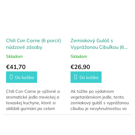
o...
Chili Con Carne (6 porcií)
Zemiakový Guláš s
núdzové zásoby
Vyprážanou Cibuľkou (6
porcií) Emergency Food
Skladom
Skladom
€41,70
€26,90
Do košíka
Do košíka
Chili Con Carne je výživné a
Ak túžite po výdatnom
aromatické jedlo mexickej a
vegetariánskom jedle, tento
texaskej kuchyne, ktoré si
zemiakový guláš s vyprážanou
obľúbili gurmáni po celom
cibuľou je nevyhnutnosťou vo
svete. Obsahuje všetko, čo
vašom balíčku alebo taške.
potrebujete na dokonalé čili
Zemiaky a sója zaisťujú nielen
–...
uspokojenie...