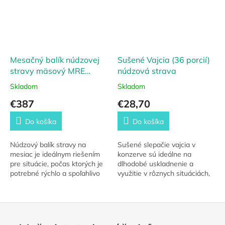
Mesačný balík núdzovej
Sušené Vajcia (36 porcií)
stravy mäsový MRE
núdzová strava
Survival (30 dňový)
Skladom
Skladom
€387
€28,70
Do košíka
Do košíka
Núdzový balík stravy na
Sušené slepačie vajcia v
mesiac je ideálnym riešením
konzerve sú ideálne na
pre situácie, počas ktorých je
dlhodobé uskladnenie a
potrebné rýchlo a spoľahlivo
využitie v rôznych situáciách,
zabezpečiť potraviny. S
kde sa emergency food stáva
výživným obsahom, dlhou
nevyhnutnosťou. Vďaka
trvanlivosťou a...
vákuovému baleniu,...