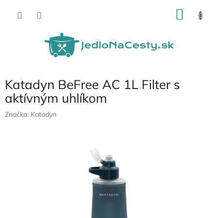
Prejsť
NÁKU
na
obsah
KOŠÍK
Katadyn BeFree AC 1L Filter s
aktívným uhlíkom
Značka:
Katadyn