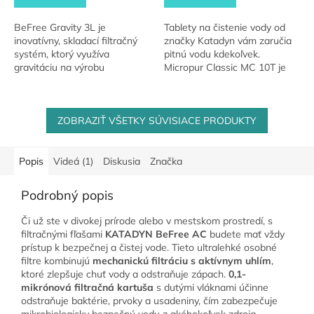
BeFree Gravity 3L je
Tablety na čistenie vody od
inovatívny, skladací filtračný
značky Katadyn vám zaručia
systém, ktorý využíva
pitnú vodu kdekoľvek.
gravitáciu na výrobu
Micropur Classic MC 10T je
spoľahlivej čerstvej a čistej
bezpečná ochrana pred
vody. Jeho hlavnou časťou je
mikroorganizmami.
membrána EZ-Clean...
ZOBRAZIŤ VŠETKY SÚVISIACE PRODUKTY
Popis
Videá (1)
Diskusia
Značka
Podrobný popis
Či už ste v divokej prírode alebo v mestskom prostredí, s
filtračnými fľašami
KATADYN BeFree AC
budete mať vždy
prístup k bezpečnej a čistej vode. Tieto ultralehké osobné
filtre kombinujú
mechanickú filtráciu s aktívnym uhlím
,
ktoré zlepšuje chuť vody a odstraňuje zápach.
0,1-
mikrónová filtračná kartuša
s dutými vláknami účinne
odstraňuje baktérie, prvoky a usadeniny, čím zabezpečuje
mikrobiologicky bezpečnú vodu z akéhokoľvek zdroja.