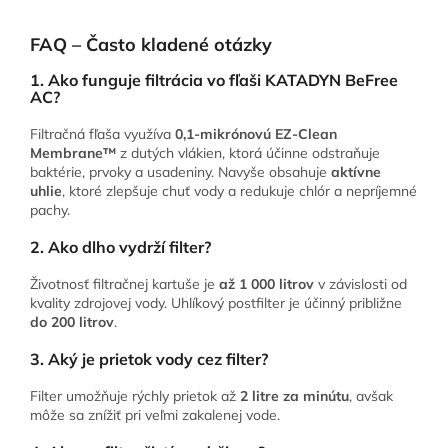
FAQ – Často kladené otázky
1. Ako funguje filtrácia vo fľaši KATADYN BeFree
AC?
Filtračná fľaša využíva
0,1-mikrónovú EZ-Clean
Membrane™
z dutých vlákien, ktorá účinne odstraňuje
baktérie, prvoky a usadeniny. Navyše obsahuje
aktívne
uhlie
, ktoré zlepšuje chuť vody a redukuje chlór a nepríjemné
pachy.
2. Ako dlho vydrží filter?
Životnosť filtračnej kartuše je
až 1 000 litrov
v závislosti od
kvality zdrojovej vody. Uhlíkový postfilter je účinný približne
do 200 litrov
.
3. Aký je prietok vody cez filter?
Filter umožňuje rýchly prietok až
2 litre za minútu
, avšak
môže sa znížiť pri veľmi zakalenej vode.