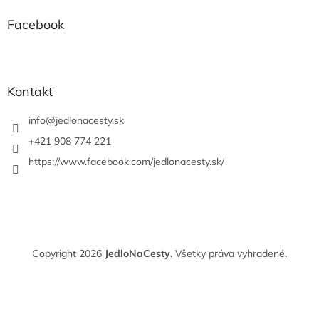
Facebook
Kontakt
info
@
jedlonacesty.sk
+421 908 774 221
https://www.facebook.com/jedlonacesty.sk/
Vytvoril Shoptet
Copyright 2026
JedloNaCesty
. Všetky práva vyhradené.