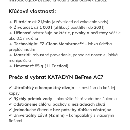
Kľúčové vlastnosti:
🔹
Filtrácia:
až
2 l/min
(v závislosti od zakalenia vody)
🔹
Životnosť:
až
1 000 l
(uhlíkový postfilter do
200 l
)
🔹
Účinnosť:
odstraňuje
baktérie, prvoky a nečistoty
väčšie
ako 0,1 mikrónu
🔹
Technológia:
EZ-Clean Membrane™
– ľahká údržba
prepláchnutím
🔹
Materiál:
robustné prevedenie, pohodlné nosenie, ľahká
manipulácia
🔹
Hmotnosť:
85 g (1 l Tactical)
Prečo si vybrať KATADYN BeFree AC?
✔
Ultraľahký a kompaktný dizajn
– zmestí sa do každej
kapsy
✔
Rýchly prietok vody
– okamžite čistá voda bez čakania
✔
Odstránenie chlóru, pachov a nežiaducich chutí
✔
Jednoduché čistenie bez potreby ďalších nástrojov
✔
Univerzálny závit (42 mm)
– kompatibilný s viacerými
fľašami