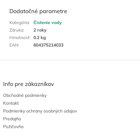
Dodatočné parametre
Kategória
:
Čistenie vody
Záruka
:
2 roky
Hmotnosť
:
0.2 kg
EAN
:
604375214033
Z
á
p
ä
Info pre zákazníkov
t
Obchodné podmienky
i
e
Kontakt
Podmienky ochrany osobných údajov
Predajňa
Požičovňa