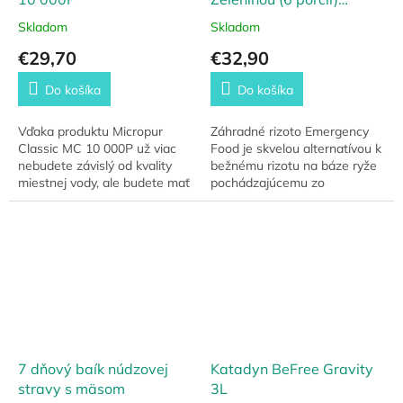
Emergency Food
Skladom
Skladom
€29,70
€32,90
Do košíka
Do košíka
Vďaka produktu Micropur
Záhradné rizoto Emergency
Classic MC 10 000P už viac
Food je skvelou alternatívou k
nebudete závislý od kvality
bežnému rizotu na báze ryže
miestnej vody, ale budete mať
pochádzajúcemu zo
istotu, že pitná voda, ktorú
severotalianskej kuchyne.
konzumujete, je zdravá a...
Rizoto je vákuovo zabalené a
všetky výrobné...
7 dňový baík núdzovej
Katadyn BeFree Gravity
stravy s mäsom
3L