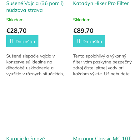
Sušené Vajcia (36 porcií)
Katadyn Hiker Pro Filter
núdzová strava
Skladom
Skladom
€28,70
€89,70
Do košíka
Do košíka
Sušené slepačie vajcia v
Tento spoľahlivý a výkonný
konzerve sú ideálne na
filter vám poskytne bezpečný
dlhodobé uskladnenie a
zdroj čistej pitnej vody pri
využitie v rôznych situáciách,
každom výlete. Už nebudete
kde sa emergency food stáva
závislí od balených vôd ani
nevyhnutnosťou. Vďaka
nekvalitnej miestnej vody.
vákuovému baleniu,...
Kuracie krémové
Micropur Classic MC 10T