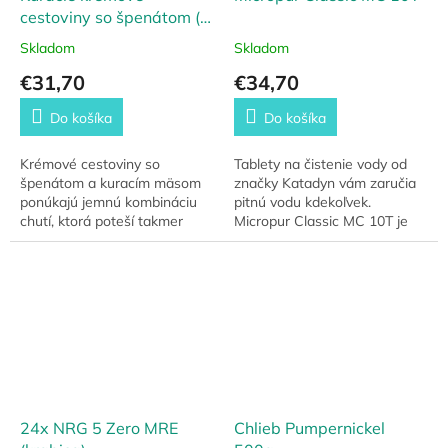
cestoviny so špenátom (5
porcií) núdzové zásoby
Skladom
Skladom
€31,70
€34,70
Do košíka
Do košíka
Krémové cestoviny so
Tablety na čistenie vody od
špenátom a kuracím mäsom
značky Katadyn vám zaručia
ponúkajú jemnú kombináciu
pitnú vodu kdekoľvek.
chutí, ktorá poteší takmer
Micropur Classic MC 10T je
každého gurmána. Základ
bezpečná ochrana pred
tvoria vaječné rezance v
mikroorganizmami.
smotanovej omáčke, doplnené
o...
24x NRG 5 Zero MRE
Chlieb Pumpernickel