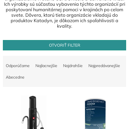
Ich výrobky sú súčasťou vybavenia týchto organizácií pri
poskytovaní humanitárnej pomoci v krajinách po celom
svete. Dôvera, ktorú tieto organizácie vkladajú do
produktov Katadyn, je dôkazom ich spoľahlivosti a
kvality.
OTVORIŤ FILTER
R
a
Odporúčame
Najlacnejšie
Najdrahšie
Najpredávanejšie
d
e
Abecedne
n
i
V
e
ý
p
p
r
i
o
s
d
p
u