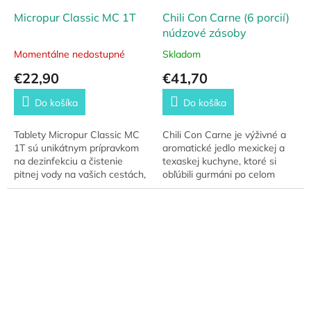
Micropur Classic MC 1T
Chili Con Carne (6 porcií)
núdzové zásoby
Momentálne nedostupné
Skladom
€22,90
€41,70
Do košíka
Do košíka
Tablety Micropur Classic MC
Chili Con Carne je výživné a
1T sú unikátnym prípravkom
aromatické jedlo mexickej a
na dezinfekciu a čistenie
texaskej kuchyne, ktoré si
pitnej vody na vašich cestách,
obľúbili gurmáni po celom
s ktorým si bezpečne a
svete. Obsahuje všetko, čo
jednoducho ochránite vaše
potrebujete na dokonalé čili
zdravie. Ideálny...
–...