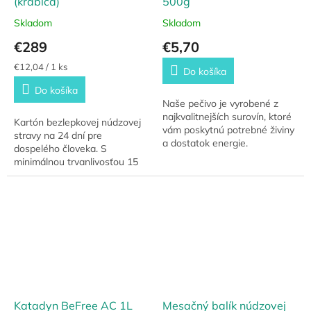
(krabica)
500g
Skladom
Skladom
€289
€5,70
Jednotková
€12,04 / 1 ks
Do košíka
cena:
Do košíka
Naše pečivo je vyrobené z
najkvalitnejších surovín, ktoré
Kartón bezlepkovej núdzovej
vám poskytnú potrebné živiny
stravy na 24 dní pre
a dostatok energie.
dospelého človeka. S
Pumpernikel obsahuje vysoký
minimálnou trvanlivosťou 15
podiel vlákniny, ktorá je
rokov, je NRG 5 ZERO jedným
dôležitá pre...
z najlepších riešení MRE
stravy na trhu.
Katadyn BeFree AC 1L
Mesačný balík núdzovej