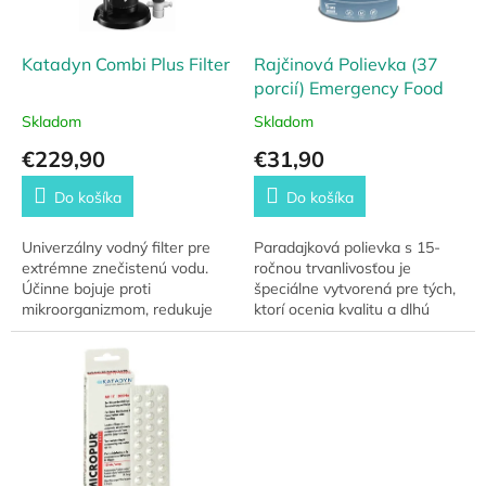
r
k
o
t
d
Katadyn Combi Plus Filter
Rajčinová Polievka (37
o
u
porcií) Emergency Food
v
k
Skladom
Skladom
t
€229,90
€31,90
o
v
Do košíka
Do košíka
Univerzálny vodný filter pre
Paradajková polievka s 15-
extrémne znečistenú vodu.
ročnou trvanlivosťou je
Účinne bojuje proti
špeciálne vytvorená pre tých,
mikroorganizmom, redukuje
ktorí ocenia kvalitu a dlhú
obsah chemikálií a zlepšuje
skladovateľnosť. Starostlivo
chuť pitnej vody. Ideálny pre
vybrané rajčiny sú hlavným
outdoorové...
zložením...