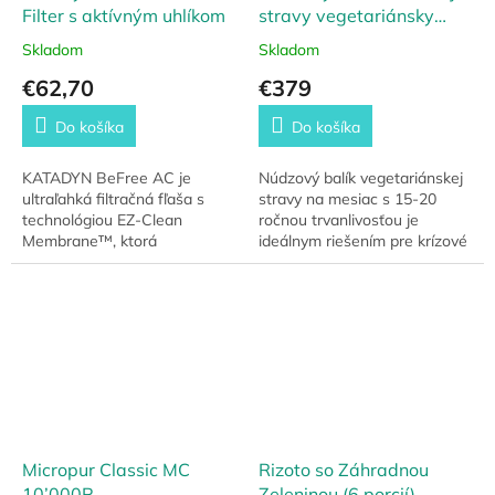
Filter s aktívným uhlíkom
stravy vegetariánsky
MRE Survival (30 dňový)
Skladom
Skladom
€62,70
€379
Do košíka
Do košíka
KATADYN BeFree AC je
Núdzový balík vegetariánskej
ultraľahká filtračná fľaša s
stravy na mesiac s 15-20
technológiou EZ-Clean
ročnou trvanlivosťou je
Membrane™, ktorá
ideálnym riešením pre krízové
zabezpečuje mikrobiologicky
situácie. Tento balíček prežitia
bezpečnú vodu kdekoľvek.
obsahuje potraviny, ktoré sú...
Obsahuje aktívne uhlie, ktoré...
Micropur Classic MC
Rizoto so Záhradnou
10’000P
Zeleninou (6 porcií)