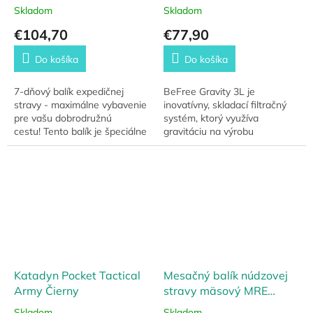
Skladom
Skladom
€104,70
€77,90
Do košíka
Do košíka
7-dňový balík expedičnej
BeFree Gravity 3L je
stravy - maximálne vybavenie
inovatívny, skladací filtračný
pre vašu dobrodružnú
systém, ktorý využíva
cestu! Tento balík je špeciálne
gravitáciu na výrobu
navrhnutý tak, aby poskytol
spoľahlivej čerstvej a čistej
všetko čo potrebujete pre
vody. Jeho hlavnou časťou je
zásobenie...
membrána EZ-Clean...
Katadyn Pocket Tactical
Mesačný balík núdzovej
Army Čierny
stravy mäsový MRE
Survival (30 dňový)
Skladom
Skladom