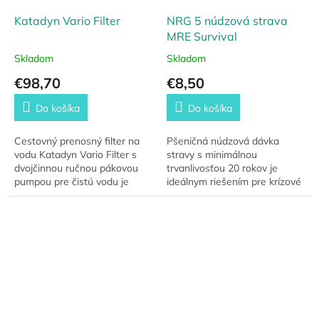
Katadyn Vario Filter
NRG 5 núdzová strava
MRE Survival
Skladom
Skladom
€98,70
€8,50
Do košíka
Do košíka
Cestovný prenosný filter na
Pšeničná núdzová dávka
vodu Katadyn Vario Filter s
stravy s minimálnou
dvojčinnou ručnou pákovou
trvanlivosťou 20 rokov je
pumpou pre čistú vodu je
ideálnym riešením pre krízové
vhodný na turistiku alebo na
situácie a expedície. Táto
rôzne aktivity. Jeho
MRE potravina je jednou z
jednoduché ovládanie...
najuznávanejších v rámci...