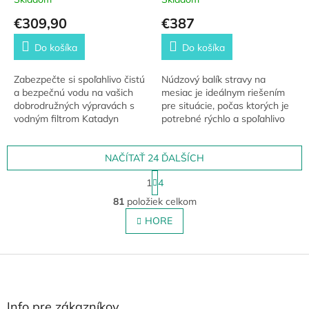
€309,90
€387
Do košíka
Do košíka
Zabezpečte si spoľahlivo čistú
Núdzový balík stravy na
a bezpečnú vodu na vašich
mesiac je ideálnym riešením
dobrodružných výpravách s
pre situácie, počas ktorých je
vodným filtrom Katadyn
potrebné rýchlo a spoľahlivo
Pocket Tactical vo vojenských
zabezpečiť potraviny. S
farbách, ktorý využívajú aj
výživným obsahom, dlhou
armády po...
NAČÍTAŤ 24 ĎALŠÍCH
trvanlivosťou a...
S
1
4
t
O
r
81
položiek celkom
v
á
l
HORE
n
á
k
o
d
v
Z
a
a
c
á
n
i
p
i
e
ä
e
Info pre zákazníkov