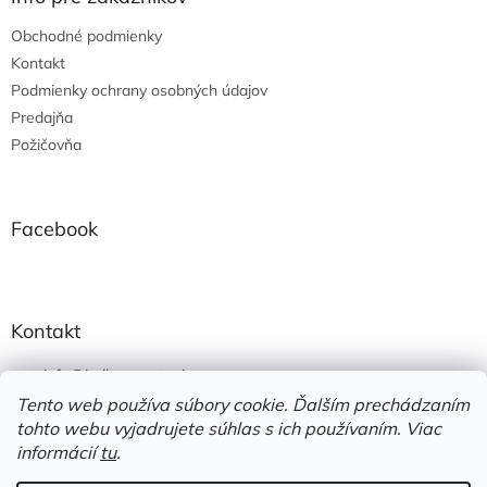
p
t
r
Obchodné podmienky
i
v
e
Kontakt
k
y
Podmienky ochrany osobných údajov
v
Predajňa
ý
Požičovňa
p
i
s
u
Facebook
Kontakt
info
@
jedlonacesty.sk
Tento web používa súbory cookie. Ďalším prechádzaním
+421 908 774 221
tohto webu vyjadrujete súhlas s ich používaním. Viac
https://www.facebook.com/jedlonacesty.sk/
informácií
tu
.