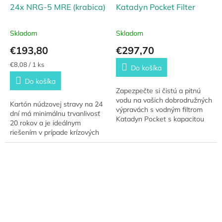
24x NRG-5 MRE (krabica)
Katadyn Pocket Filter
Skladom
Skladom
€193,80
€297,70
Jednotková
€8,08 / 1 ks
Do košíka
cena:
Do košíka
Zapezpečte si čistú a pitnú
vodu na vašich dobrodružných
Kartón núdzovej stravy na 24
výpravách s vodným filtrom
dní má minimálnu trvanlivosť
Katadyn Pocket s kapacitou
20 rokov a je ideálnym
50.000 litrov. Spoľahlivá
riešením v prípade krízových
ochrana pred baktériami,
situácii alebo v rámci
vírusmi a...
dlhodobých expedícii či túr.
Vďaka svojej...