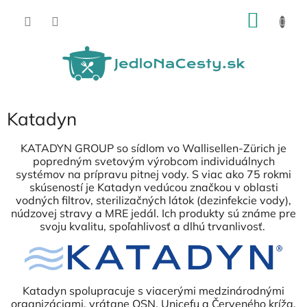
Prejsť
NÁKU
na
obsah
KOŠÍK
Katadyn
KATADYN GROUP so sídlom vo Wallisellen-Zürich je
popredným svetovým výrobcom individuálnych
systémov na prípravu pitnej vody. S viac ako 75 rokmi
skúseností je Katadyn vedúcou značkou v oblasti
vodných filtrov, sterilizačných látok (dezinfekcie vody),
núdzovej stravy a MRE jedál. Ich produkty sú známe pre
svoju kvalitu, spoľahlivosť a dlhú trvanlivosť.
Katadyn spolupracuje s viacerými medzinárodnými
organizáciami, vrátane OSN, Unicefu a Červeného kríža.