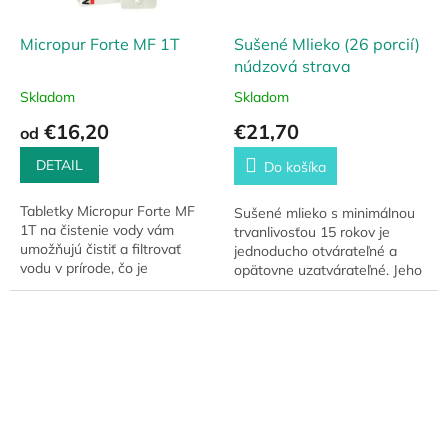
Micropur Forte MF 1T
Sušené Mlieko (26 porcií)
núdzová strava
Skladom
Skladom
€16,20
€21,70
od
DETAIL
Do košíka
Tabletky Micropur Forte MF
Sušené mlieko s minimálnou
1T na čistenie vody vám
trvanlivosťou 15 rokov je
umožňujú čistiť a filtrovať
jednoducho otvárateľné a
vodu v prírode, čo je
opätovne uzatvárateľné. Jeho
mimoriadne dôležité pri
jednoduchá príprava
turistike alebo v núdzových
umožňuje vychutnať si ho s
situáciách. Sú to...
rôznymi jedlami – či už...