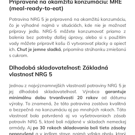
Pripravené na okamžitú konzumáciu: MRE
(meal-ready-to-eat)
Potravina NRG 5 je pripravená na okamžitú konzumáciu,
čo je výhodné najmä v situáciách, kde nie je možnosť
prípravy jedla. NRG-5 môžete konzumovať priamo z
balenia bez potreby ďalšej úpravy, alebo si s použitím
vody môžete pripraviť kašu či vytvarovať placky a opiecť
ich.
Chuť je jemne sladká
, pripomína strúhanku zmiešanú
s cukrom.
Dlhodobá skladovateľnosť: Základná
vlastnosť NRG 5
Jednou z najvýznamnejších vlastností potraviny NRG 5 je
jej dlhodobá skladovateľnosť. Výrobca
garantuje
minimálnu dobu trvanlivosti 20 rokov
od dátumu
výroby. To znamená, že táto potravina zostáva kvalitná
a bezpečná na konzumáciu aj po mnohých rokoch. Táto
vlastnosť bola potvrdená aj vo vyšetrovaniach zásob
potravín NRG 5, ktoré boli nájdené v skladoch nemeckej
armády. Aj
po 30 rokoch skladovania boli tieto zásoby
neporušené
a v jedlom stave, najmä vďaka obalu, ktorý