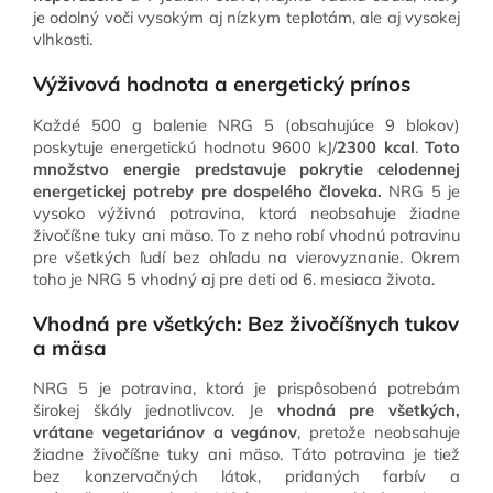
je odolný voči vysokým aj nízkym teplotám, ale aj vysokej
vlhkosti.
Výživová hodnota a energetický prínos
Každé 500 g balenie NRG 5 (obsahujúce 9 blokov)
poskytuje energetickú hodnotu 9600 kJ/
2300 kcal
.
Toto
množstvo energie predstavuje pokrytie celodennej
energetickej potreby pre dospelého človeka.
NRG 5 je
vysoko výživná potravina, ktorá neobsahuje žiadne
živočíšne tuky ani mäso. To z neho robí vhodnú potravinu
pre všetkých ľudí bez ohľadu na vierovyznanie. Okrem
toho je NRG 5 vhodný aj pre deti od 6. mesiaca života.
Vhodná pre všetkých: Bez živočíšnych tukov
a mäsa
NRG 5 je potravina, ktorá je prispôsobená potrebám
širokej škály jednotlivcov. Je
vhodná pre všetkých,
vrátane vegetariánov a vegánov
, pretože neobsahuje
žiadne živočíšne tuky ani mäso. Táto potravina je tiež
bez konzervačných látok, pridaných farbív a