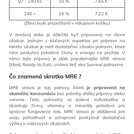
97 - 240 ks
10 %
7,65 €
240 +
15 %
7,22 €
(Zľava bude prepočítaná v nákupnom košíku.)
V dnešnej dobe je dôležité byť pripravený na rôzne
situácie. Jedným z kľúčových aspektov pri príprave na
takéto situácie je mať dostatočnú zásobu potravín, ktoré
nám poskytnú potrebné živiny a energiu na prežitie. V
rámci tejto prípravy je stále populárnejšia MRE strava
(Meal, Ready-to-Eat), známa tiež ako Survival potravina.
Čo znamená skratka MRE ?
MRE strava je typ potravy, ktorá
je pripravená na
okamžitú konzumáciu
bez potreby ďalšej prípravy alebo
varenia. Tieto potraviny sú balené individuálne a
obsahujú živiny, vitamíny a minerály potrebné pre
správne fungovanie tela. MRE strava je obľúbená pre
svoju pohodlnosť a schopnosť poskytnúť dostatočnú
výživu v núdzových situáciách.