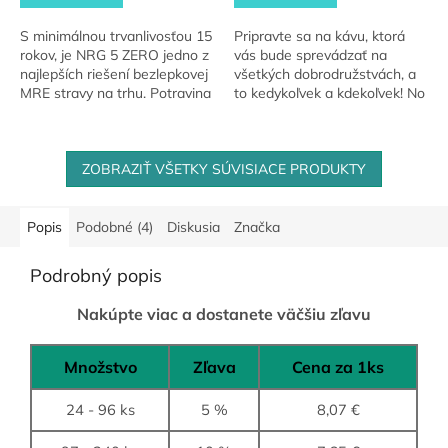
S minimálnou trvanlivosťou 15
Pripravte sa na kávu, ktorá
rokov, je NRG 5 ZERO jedno z
vás bude sprevádzať na
najlepších riešení bezlepkovej
všetkých dobrodružstvách, a
MRE stravy na trhu. Potravina
to kedykoľvek a kdekoľvek! No
je vyrobená primárne z ryže,
Normal Coffee je unikátny
obsahuje všetky...
kávový produkt, ktorý zmení
váš pohľad na...
ZOBRAZIŤ VŠETKY SÚVISIACE PRODUKTY
Popis
Podobné (4)
Diskusia
Značka
Podrobný popis
Nakúpte viac a dostanete väčšiu zľavu
Množstvo
Zľava
Cena za 1ks
24 - 96 ks
5 %
8,07 €