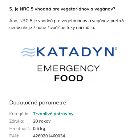
5. Je NRG 5 vhodná pre vegetariánov a vegánov?
Áno, NRG 5 je vhodná pre vegetariánov a vegánov, pretože
neobsahuje žiadne živočíšne tuky ani mäso.
Dodatočné parametre
Kategória
:
Trvanlivé potraviny
Záruka
:
20 rokov
Hmotnosť
:
0.5 kg
EAN
:
4260201460034