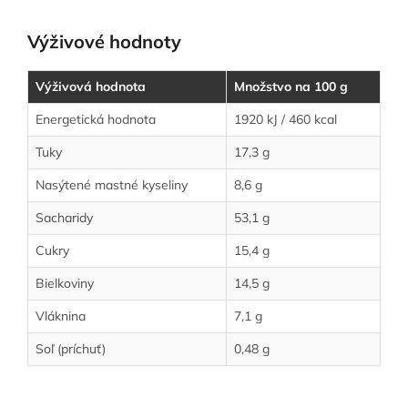
Výživové hodnoty
Výživová hodnota
Množstvo na 100 g
Energetická hodnota
1920 kJ / 460 kcal
Tuky
17,3 g
Nasýtené mastné kyseliny
8,6 g
Sacharidy
53,1 g
Cukry
15,4 g
Bielkoviny
14,5 g
Vláknina
7,1 g
Soľ (príchuť)
0,48 g