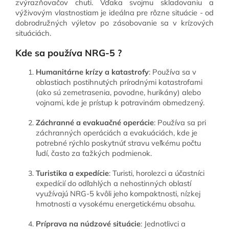
zvýrazňovačov chuti. Vďaka svojmu skladovaniu a
výživovým vlastnostiam je ideálna pre rôzne situácie - od
dobrodružných výletov po zásobovanie sa v krízových
situáciách.
Kde sa používa NRG-5 ?
Humanitárne krízy a katastrofy
: Používa sa v
oblastiach postihnutých prírodnými katastrofami
(ako sú zemetrasenia, povodne, hurikány) alebo
vojnami, kde je prístup k potravinám obmedzený.
Záchranné a evakuačné operácie
: Používa sa pri
záchranných operáciách a evakuáciách, kde je
potrebné rýchlo poskytnúť stravu veľkému počtu
ľudí, často za ťažkých podmienok.
Turistika a expedície
: Turisti, horolezci a účastníci
expedícií do odľahlých a nehostinných oblastí
využívajú NRG-5 kvôli jeho kompaktnosti, nízkej
hmotnosti a vysokému energetickému obsahu.
Príprava na núdzové situácie
: Jednotlivci a