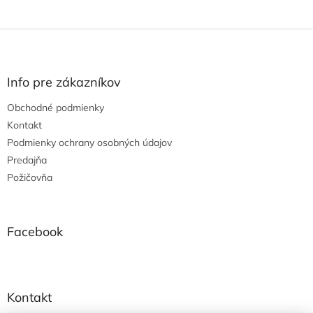
Z
á
p
ä
Info pre zákazníkov
t
Obchodné podmienky
i
e
Kontakt
Podmienky ochrany osobných údajov
Predajňa
Požičovňa
Facebook
Kontakt