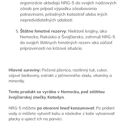
organizácie ukladajú NRG-5 do svojich núdzových
zásob pre prípad výpadku zásobovania
potravinami, prírodných katastrof alebo iných
nepredvídateľných udalostí.
Štátne hmotné rezervy
: Niektoré krajiny, ako
Nemecko, Rakúsko a Švajčiarsko, zahrnuli NRG-5
do svojich štátnych hmotných rezerv ako súčasť
pripravenosti na krízové situácie.
Hlavné suroviny:
Pečená pšenica, rastlinný tuk, cukor,
sójové bielkoviny, extrakt z jačmenného sladu, vitamíny a
minerály.
Tento produkt sa vyrába v Nemecku, pod záštitou
švajčiarskej značky Katadyn
.
NRG-5 môžete
po otvorení hneď konzumovať
. Po pridaní
vody si môžete vytvoriť kašu a následne z kaše vytvarovať
placky a upiecť ich na panvici.