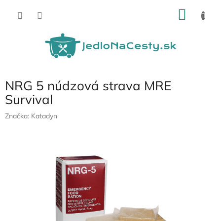
Prejsť
NÁKU
na
obsah
KOŠÍK
NRG 5 núdzová strava MRE
Survival
Značka:
Katadyn