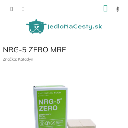
Prejsť
NÁKU
na
obsah
KOŠÍK
NRG-5 ZERO MRE
Značka:
Katadyn