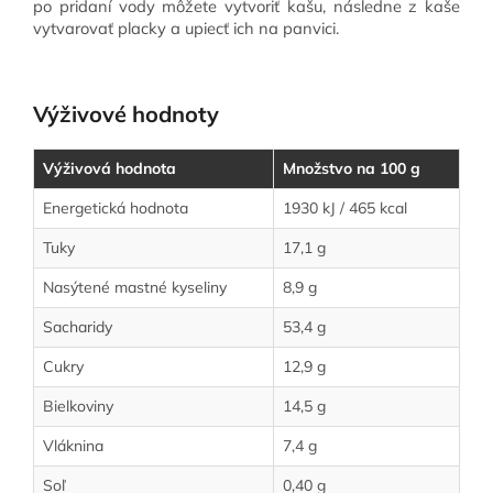
po pridaní vody môžete vytvoriť kašu, následne z kaše
vytvarovať placky a upiecť ich na panvici.
Výživové hodnoty
Výživová hodnota
Množstvo na 100 g
Energetická hodnota
1930 kJ / 465 kcal
Tuky
17,1 g
Nasýtené mastné kyseliny
8,9 g
Sacharidy
53,4 g
Cukry
12,9 g
Bielkoviny
14,5 g
Vláknina
7,4 g
Soľ
0,40 g