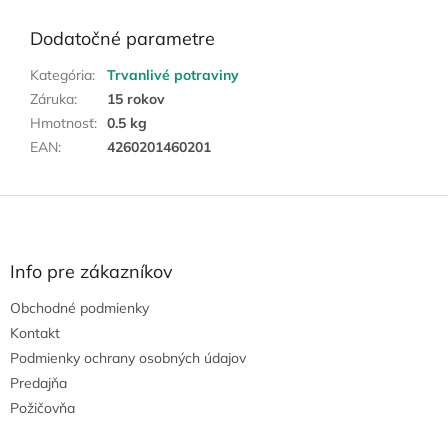
Dodatočné parametre
Kategória
:
Trvanlivé potraviny
Záruka
:
15 rokov
Hmotnosť
:
0.5 kg
EAN
:
4260201460201
Z
á
p
ä
Info pre zákazníkov
t
Obchodné podmienky
i
e
Kontakt
Podmienky ochrany osobných údajov
Predajňa
Požičovňa