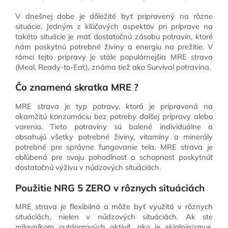
V dnešnej dobe je dôležité byť pripravený na rôzne
situácie. Jedným z kľúčových aspektov pri príprave na
takéto situácie je mať dostatočnú zásobu potravín, ktoré
nám poskytnú potrebné živiny a energiu na prežitie. V
rámci tejto prípravy je stále populárnejšia MRE strava
(Meal, Ready-to-Eat), známa tiež ako Survival potravina.
Čo znamená skratka MRE ?
MRE strava je typ potravy, ktorá je pripravená na
okamžitú konzumáciu bez potreby ďalšej prípravy alebo
varenia. Tieto potraviny sú balené individuálne a
obsahujú všetky potrebné živiny, vitamíny a minerály
potrebné pre správne fungovanie tela. MRE strava je
obľúbená pre svoju pohodlnosť a schopnosť poskytnúť
dostatočnú výživu v núdzových situáciách.
Použitie NRG 5 ZERO v rôznych situáciách
MRE strava je flexibilná a môže byť využitá v rôznych
situáciách, nielen v núdzových situáciách. Ak ste
milovníkom outdoorových aktivít, ako je skialpinizmus,