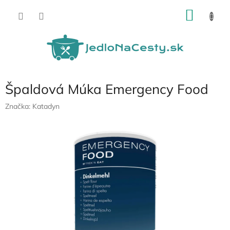
Prejsť
NÁKU
na
obsah
KOŠÍK
Špaldová Múka Emergency Food
Značka:
Katadyn