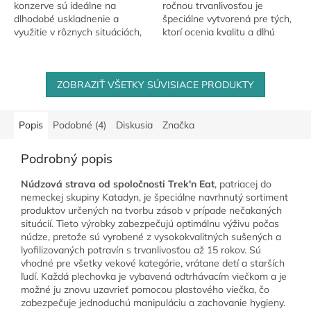
konzerve sú ideálne na
ročnou trvanlivosťou je
dlhodobé uskladnenie a
špeciálne vytvorená pre tých,
využitie v rôznych situáciách,
ktorí ocenia kvalitu a dlhú
kde sa emergency food stáva
skladovateľnosť. Starostlivo
nevyhnutnosťou. Vďaka
vybrané rajčiny sú hlavným
vákuovému baleniu,...
zložením...
ZOBRAZIŤ VŠETKY SÚVISIACE PRODUKTY
Popis
Podobné (4)
Diskusia
Značka
Podrobný popis
Núdzová strava od spoločnosti Trek'n Eat
, patriacej do
nemeckej skupiny Katadyn, je špeciálne navrhnutý sortiment
produktov určených na tvorbu zásob v prípade nečakaných
situácií. Tieto výrobky zabezpečujú optimálnu výživu počas
núdze, pretože sú vyrobené z vysokokvalitných sušených a
lyofilizovaných potravín s trvanlivosťou až 15 rokov. Sú
vhodné pre všetky vekové kategórie, vrátane detí a starších
ľudí. Každá plechovka je vybavená odtrhávacím viečkom a je
možné ju znovu uzavrieť pomocou plastového viečka, čo
zabezpečuje jednoduchú manipuláciu a zachovanie hygieny.