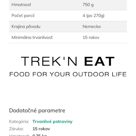
Hmotnosť
750 g
Počet porcií
4 (po 270g)
Krajina pôvodu
Nemecko
Minimálna trvanlivosť
15 rokov
Dodatočné parametre
Kategória
:
Trvanlivé potraviny
Záruka
:
15 rokov
Hmotnosť
:
0.75 kg