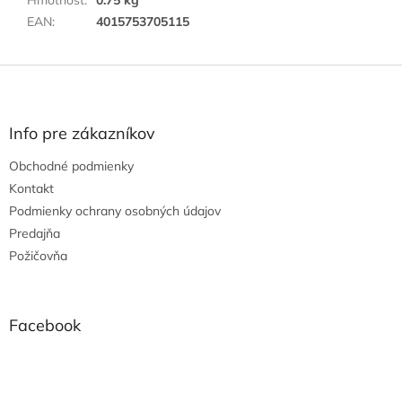
EAN
:
4015753705115
Z
á
p
ä
Info pre zákazníkov
t
Obchodné podmienky
i
e
Kontakt
Podmienky ochrany osobných údajov
Predajňa
Požičovňa
Facebook