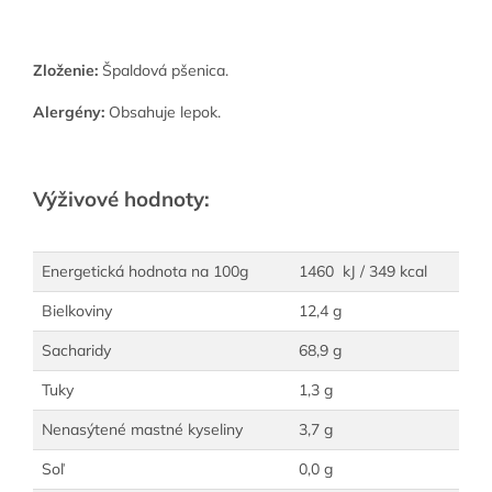
Zloženie:
Špaldová pšenica.
Alergény:
Obsahuje lepok.
Výživové hodnoty:
Energetická hodnota na 100g
1460 kJ / 349 kcal
Bielkoviny
12,4 g
Sacharidy
68,9 g
Tuky
1,3 g
Nenasýtené mastné kyseliny
3,7 g
Soľ
0,0 g