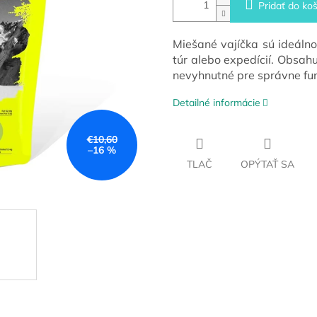
Pridať do koš
Miešané vajíčka sú ideálno
túr alebo expedícií. Obsahu
nevyhnutné pre správne fun
Detailné informácie
€10,60
–16 %
TLAČ
OPÝTAŤ SA