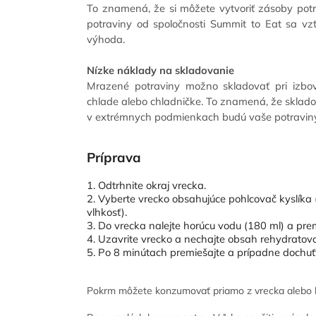
To znamená, že si môžete vytvoriť zásoby pot
potraviny od spoločnosti Summit to Eat sa vz
výhoda.
Nízke náklady na skladovanie
Mrazené potraviny možno skladovať pri izbo
chlade alebo chladničke. To znamená, že skladovan
v extrémnych podmienkach budú vaše potraviny 
Príprava
1. Odtrhnite okraj vrecka.
2. Vyberte vrecko obsahujúce pohlcovač kyslíka (
vlhkosť).
3. Do vrecka nalejte horúcu vodu (180 ml) a prem
4. Uzavrite vrecko a nechajte obsah rehydratov
5. Po 8 minútach premiešajte a prípadne dochuťte
Pokrm môžete konzumovať priamo z vrecka alebo ho 