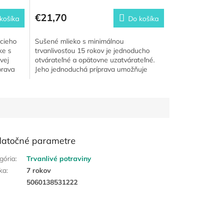
€21,70
košíka
Do košíka
cieho
Sušené mlieko s minimálnou
ke s
trvanlivosťou 15 rokov je jednoducho
vej
otvárateľné a opätovne uzatvárateľné.
prava
Jeho jednoduchá príprava umožňuje
vychutnať si ho s rôznymi jedlami – či
už...
atočné parametre
gória
:
Trvanlivé potraviny
ka
:
7 rokov
:
5060138531222