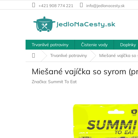
Prejsť
+421 908 774 221
info@jedlonacesty.sk
na
obsah
Trvanlivé potraviny
Čistenie vody
Doplnky
Domov
Trvanlivé potraviny
Miešané vajíčka so
Miešané vajíčka so syrom (p
Značka:
Summit To Eat