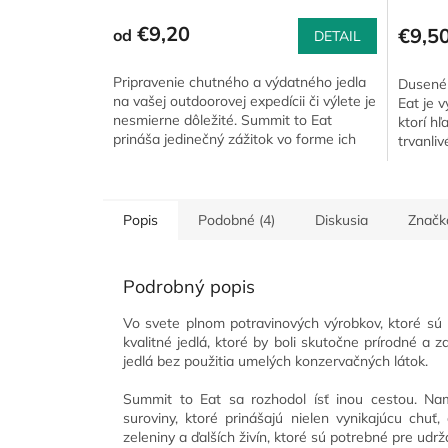
€9,20
€9,5
od
DETAIL
Pripravenie chutného a výdatného jedla
Dusené 
na vašej outdoorovej expedícii či výlete je
Eat je 
nesmierne dôležité. Summit to Eat
ktorí hľ
prináša jedinečný zážitok vo forme ich
trvanliv
Fazuľového Kotlíka.
praktický
Popis
Podobné (4)
Diskusia
Značk
Podrobný popis
Vo svete plnom potravinových výrobkov, ktoré sú p
kvalitné jedlá, ktoré by boli skutočne prírodné a
jedlá bez použitia umelých konzervačných látok.
Summit to Eat sa rozhodol ísť inou cestou. Na
suroviny, ktoré prinášajú nielen vynikajúcu chuť,
zeleniny a ďalších živín, ktoré sú potrebné pre udrža