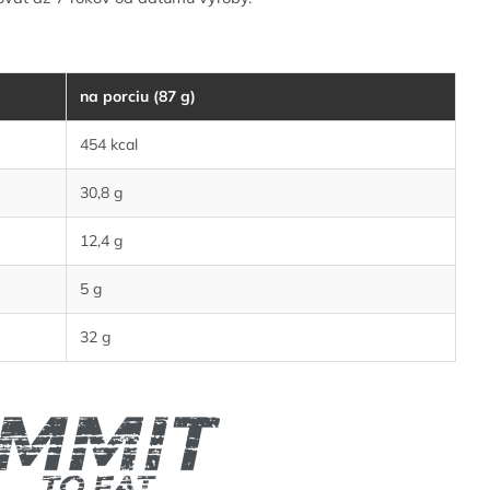
na porciu (87 g)
454 kcal
30,8 g
12,4 g
5 g
32 g