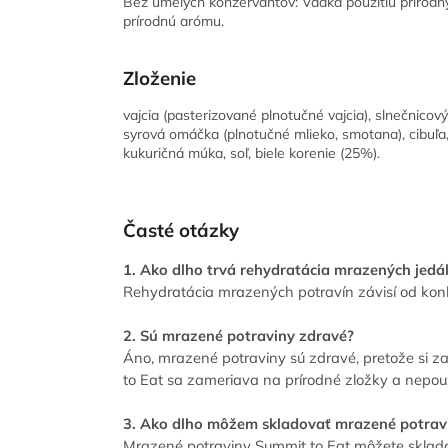
Bez umelých konzervantov: Vďaka použitiu prírodn
prírodnú arómu.
Zloženie
vajcia (pasterizované plnotučné vajcia), slnečnicový
syrová omáčka (plnotučné mlieko, smotana), cibuľa, 
kukuričná múka, soľ, biele korenie (25%).
Časté otázky
1. Ako dlho trvá rehydratácia mrazených jedá
Rehydratácia mrazených potravín závisí od konk
2. Sú mrazené potraviny zdravé?
Áno, mrazené potraviny sú zdravé, pretože si za
to Eat sa zameriava na prírodné zložky a nepou
3. Ako dlho môžem skladovať mrazené potrav
Mrazené potraviny Summit to Eat môžete sklado