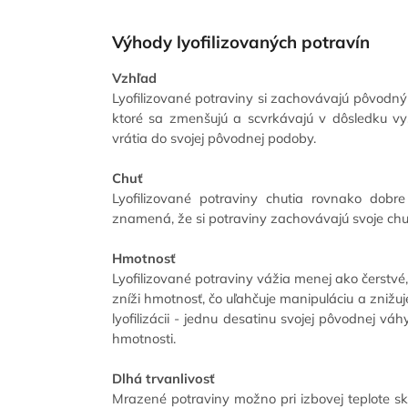
Výhody lyofilizovaných potravín
Vzhľad
Lyofilizované potraviny si zachovávajú pôvodný 
ktoré sa zmenšujú a scvrkávajú v dôsledku vys
vrátia do svojej pôvodnej podoby.
Chuť
Lyofilizované potraviny chutia rovnako dobr
znamená, že si potraviny zachovávajú svoje chut
Hmotnosť
Lyofilizované potraviny vážia menej ako čerst
zníži hmotnosť, čo uľahčuje manipuláciu a znižu
lyofilizácii - jednu desatinu svojej pôvodnej v
hmotnosti.
Dlhá trvanlivosť
Mrazené potraviny možno pri izbovej teplote s