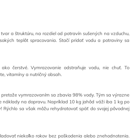
tvar a štruktúru, na rozdiel od potravín sušených na vzduchu,
okých teplôt spracovania. Stačí pridať vodu a potraviny sa
e ako čerstvé. Vymrazovanie odstraňuje vodu, nie chuť. To
e, vitamíny a nutričný obsah.
vé, pretože vymrazovaním sa zbavia 98% vody. Tým sa výrazne
je náklady na dopravu. Napríklad 10 kg jahôd váži iba 1 kg po
áhy! Rýchlo sa však môžu rehydratovať späť do svojej pôvodnej
kladovať niekoľko rokov bez poškodenia alebo znehodnotenia.