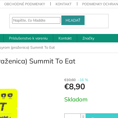
OBCHODNÉ PODMIENKY
KONTAKT
PODMIENKY OCHRAN
HĽADAŤ
Príslušenstvo k vareniu
Kontakt
Značky
 syrom (praženica) Summit To Eat
raženica) Summit To Eat
€10,60
–16 %
€8,90
Jednotková
Skladom
cena: