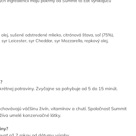
ých ingrediencií majú pokrmy od Summit to Eat vynikajúcu
 olej, sušené odstredené mlieko, citrónová šťava, soľ (75%),
syr Leicester, syr Cheddar, syr Mozzarella, repkový olej,
l?
rétnej potraviny. Zvyčajne sa pohybuje od 5 do 15 minút.
chovávajú väčšinu živín, vitamínov a chutí. Spoločnosť Summit
žíva umelé konzervačné látky.
iny?
vať až 7 rokov od dátumu výroby.