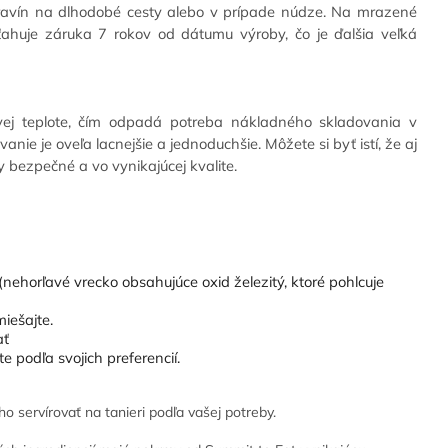
ravín na dlhodobé cesty alebo v prípade núdze. Na mrazené
ťahuje záruka 7 rokov od dátumu výroby, čo je ďalšia veľká
vej teplote, čím odpadá potreba nákladného skladovania v
ie je oveľa lacnejšie a jednoduchšie. Môžete si byť istí, že aj
bezpečné a vo vynikajúcej kvalite.
nehorľavé vrecko obsahujúce oxid železitý, ktoré pohlcuje
iešajte.
ať
 podľa svojich preferencií.
servírovať na tanieri podľa vašej potreby.