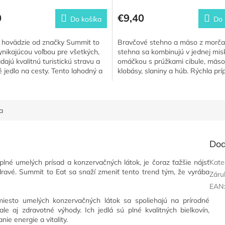
0
€9,40
Do košíka
Do 
hovädzie od značky Summit to
Bravčové stehno a mäso z morča
vynikajúcou voľbou pre všetkých,
stehna sa kombinujú v jednej mis
adajú kvalitnú turistickú stravu a
omáčkou s prúžkami cibule, mäso
é jedlo na cesty. Tento lahodný a
klobásy, slaniny a húb. Rýchla prí
...
jedla zaberie 10 minút.
a
Dod
lné umelých prísad a konzervačných látok, je čoraz ťažšie nájsť
Kate
 zdravé. Summit to Eat sa snaží zmeniť tento trend tým, že vyrába
Záru
EAN
miesto umelých konzervačných látok sa spoliehajú na prírodné
 ale aj zdravotné výhody. Ich jedlá sú plné kvalitných bielkovín,
nie energie a vitality.