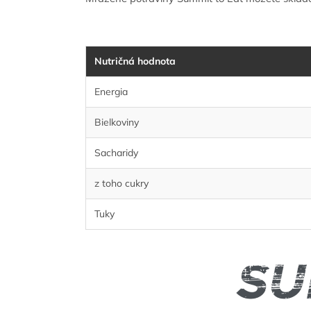
Nutričná hodnota
Energia
Bielkoviny
Sacharidy
z toho cukry
Tuky