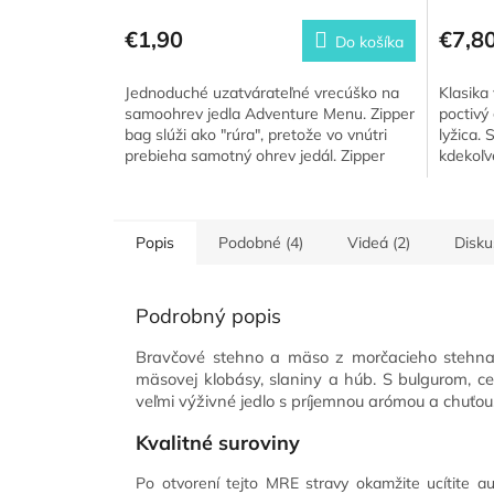
€1,90
€7,8
Do košíka
Jednoduché uzatvárateľné vrecúško na
Klasika 
samoohrev jedla Adventure Menu. Zipper
poctivý 
bag slúži ako "rúra", pretože vo vnútri
lyžica. 
prebieha samotný ohrev jedál. Zipper
kdekoľv
Bag je ľahký, skladný a...
Popis
Podobné (4)
Videá (2)
Disku
Podrobný popis
Bravčové stehno a mäso z morčacieho stehna 
mäsovej klobásy, slaniny a húb. S bulgurom, ce
veľmi výživné jedlo s príjemnou arómou a chuťou
Kvalitné suroviny
Po otvorení tejto MRE stravy okamžite ucítite a