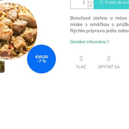
Pridať do koš
Bravčové stehno a mäso 
miske s omáčkou s prúžka
Rýchla príprava jedla zabe
Detailné informácie
€10,20
–7 %
TLAČ
OPÝTAŤ SA