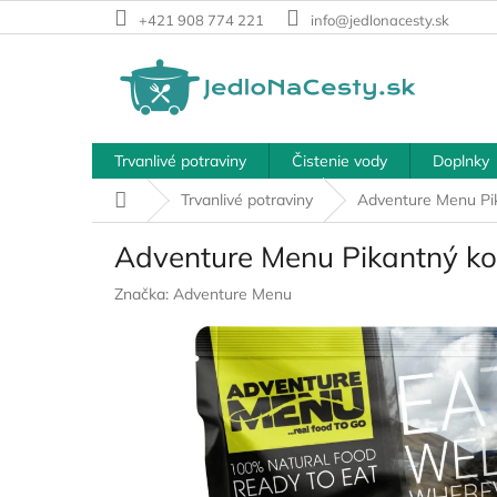
Prejsť
+421 908 774 221
info@jedlonacesty.sk
na
obsah
Trvanlivé potraviny
Čistenie vody
Doplnky
Domov
Trvanlivé potraviny
Adventure Menu Pik
Adventure Menu Pikantný kot
Značka:
Adventure Menu