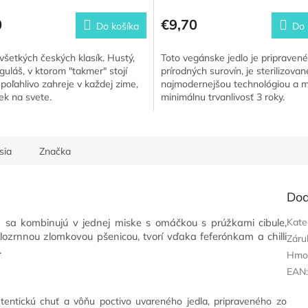
0
€9,70
Do košíka
Do 
všetkých českých klasík. Hustý,
Toto vegánske jedlo je pripravené
guláš, v ktorom "takmer" stojí
prírodných surovín, je sterilizovan
Spoľahlivo zahreje v každej zime,
najmodernejšou technológiou a 
ek na svete.
minimálnu trvanlivosť 3 roky.
sia
Značka
Dod
sa kombinujú v jednej miske s omáčkou s prúžkami cibule,
Kate
lozrnnou zlomkovou pšenicou, tvorí vďaka feferónkam a chilli
Záru
.
Hmo
EAN
utentickú chuť a vôňu poctivo uvareného jedla, pripraveného zo