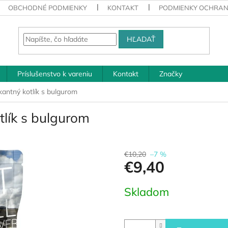
OBCHODNÉ PODMIENKY
KONTAKT
PODMIENKY OCHRAN
HĽADAŤ
Príslušenstvo k vareniu
Kontakt
Značky
antný kotlík s bulgurom
lík s bulgurom
€10,20
–7 %
€9,40
Jednotková
Skladom
cena: