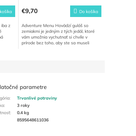
€9,70
košíka
Do košíka
 iba z
Adventure Menu Hovädzí guláš so
é
zemiakmi je jedným z tých jedál, ktoré
má
vám umožnia vychutnať si chvíle v
prírode bez toho, aby ste sa museli
zaoberať zložitou prípravou...
atočné parametre
gória
:
Trvanlivé potraviny
ka
:
3 roky
tnosť
:
0.4 kg
:
8595648611036