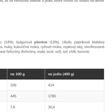
ená, že sa nemusíte obávať o jedlo, ktoré nosíte so sebou na dlhšie
o (14%), bulgurová
pšenica
(13%), cibuľa, papriková klobása
na, huby, kukuričná múka, ryžová múka, repkový olej, sterilizovaná
ané feferóny (feferóny, voda, ocot, soľ), soľ, chilli, korenie.
na 100 g
na jedlo (400 g)
106
424
445
1780
7,6
30,4