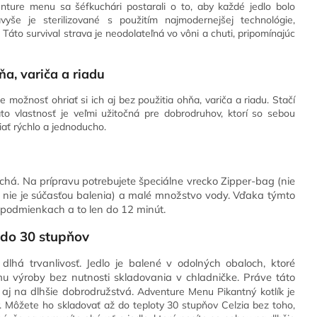
enture menu sa šéfkuchári postarali o to, aby každé jedlo bolo
vyše je sterilizované s použitím najmodernejšej technológie,
Táto survival strava je neodolateľná vo vôni a chuti, pripomínajúc
a, variča a riadu
možnosť ohriať si ich aj bez použitia ohňa, variča a riadu. Stačí
o vlastnosť je veľmi užitočná pre dobrodruhov, ktorí so sebou
iať rýchlo a jednoducho.
chá. Na prípravu potrebujete špeciálne vrecko Zipper-bag (nie
ž nie je súčasťou balenia) a malé množstvo vody. Vďaka týmto
 podmienkach a to len do 12 minút.
 do 30 stupňov
lhá trvanlivosť. Jedlo je balené v odolných obaloch, ktoré
 výroby bez nutnosti skladovania v chladničke. Práve táto
a aj na dlhšie dobrodružstvá.
Adventure Menu Pikantný kotlík je
. Môžete ho skladovať až do teploty 30 stupňov Celzia bez toho,