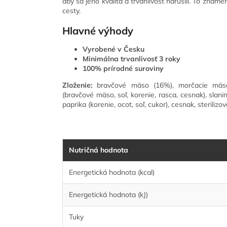
aby sa jeho kvalita a trvanlivosť narušili. To znam
cesty.
Hlavné výhody
Vyrobené v Česku
Minimálna trvanlivosť 3 roky
100% prírodné suroviny
Zloženie:
bravčové mäso (16%), morčacie mäs
(bravčové mäso, soľ, korenie, rasca, cesnak), slani
paprika (korenie, ocot, soľ, cukor), cesnak, sterilizov
Nutričná hodnota
Energetická hodnota (kcal)
Energetická hodnota (kJ)
Tuky