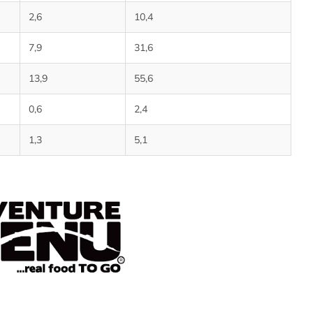
2,6
10,4
7,9
31,6
13,9
55,6
0,6
2,4
1,3
5,1