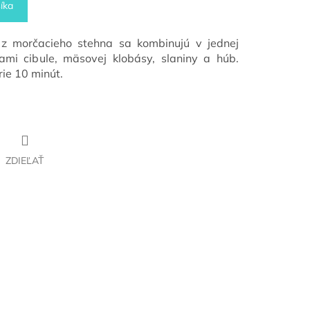
íka
z morčacieho stehna sa kombinujú v jednej
mi cibule, mäsovej klobásy, slaniny a húb.
rie 10 minút.
ZDIEĽAŤ