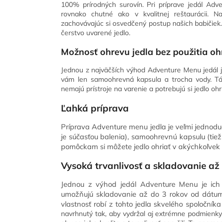
100% prírodných surovín. Pri príprave jedál Adv
rovnako chutné ako v kvalitnej reštaurácii. Na
zachovávajúc si osvedčený postup našich babičiek. 
čerstvo uvarené jedlo.
Možnosť ohrevu jedla bez použitia ohň
Jednou z najväčších výhod Adventure Menu jedál je 
vám len samoohrevná kapsula a trocha vody. Tát
nemajú prístroje na varenie a potrebujú si jedlo ohr
Ľahká príprava
Príprava Adventure menu jedla je veľmi jednodu
je súčasťou balenia), samoohrevnú kapsulu (tie
pomôckam si môžete jedlo ohriať v akýchkoľvek
Vysoká trvanlivosť a skladovanie až
Jednou z výhod jedál Adventure Menu je ich d
umožňujú skladovanie až do 3 rokov od dátumu
vlastnosť robí z tohto jedla skvelého spoločník
navrhnutý tak, aby vydržal aj extrémne podmienky