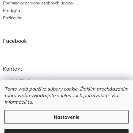
Podmienky ochrany osobných údajov
Predajňa
Požičovňa
Facebook
Kontakt
info
@
jedlonacesty.sk
Tento web používa súbory cookie. Ďalším prechádzaním
+421 908 774 221
tohto webu vyjadrujete súhlas s ich používaním. Viac
https://www.facebook.com/jedlonacesty.sk/
informácií
tu
.
Nastavenie
Vytvoril Shoptet