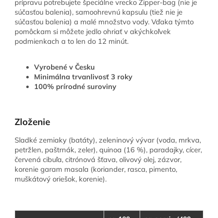
prípravu potrebujete špeciálne vrecko Zipper-bag (nie je
súčasťou balenia), samoohrevnú kapsulu (tiež nie je
súčasťou balenia) a malé množstvo vody. Vďaka týmto
pomôckam si môžete jedlo ohriať v akýchkoľvek
podmienkach a to len do 12 minút.
Vyrobené v Česku
Minimálna trvanlivosť 3 roky
100% prírodné suroviny
Zloženie
Sladké zemiaky (batáty), zeleninový vývar (voda, mrkva,
petržlen, paštrnák, zeler), quinoa (16 %), paradajky, cícer,
červená cibuľa, citrónová šťava, olivový olej, zázvor,
korenie garam masala (koriander, rasca, pimento,
muškátový oriešok, korenie).