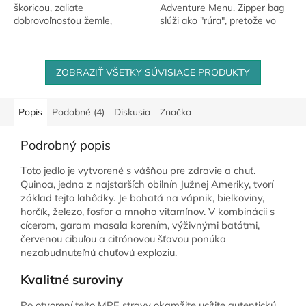
škoricou, zaliate
Adventure Menu. Zipper bag
dobrovoľnosťou žemle,
slúži ako "rúra", pretože vo
mliekom a maslom, tvoria tú
vnútri prebieha samotný
najlepšiu pochúťku pre vaše
ohrev jedál. Zipper Bag je
raňajky alebo sladký...
ľahký, skladný a...
ZOBRAZIŤ VŠETKY SÚVISIACE PRODUKTY
Popis
Podobné (4)
Diskusia
Značka
Podrobný popis
oto jedlo je vytvorené s vášňou pre zdravie a chuť.
T
Quinoa, jedna z najstarších obilnín Južnej Ameriky, tvorí
základ tejto lahôdky. Je bohatá na vápnik, bielkoviny,
horčík, železo, fosfor a mnoho vitamínov. V kombinácii s
cícerom, garam masala korením, výživnými batátmi,
červenou cibuľou a citrónovou šťavou ponúka
nezabudnuteľnú chuťovú exploziu.
Kvalitné suroviny
Po otvorení tejto MRE stravy okamžite ucítite autentickú