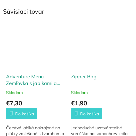
Súvisiaci tovar
Adventure Menu
Zipper Bag
Žemľovka s jablkami a
škoricou
Skladom
Skladom
€7,30
€1,90
Do košíka
Do košíka
Čerstvé jablká nakrájané na
Jednoduché uzatvárateľné
plátky zmiešané s tvarohom a
vrecúško na samoohrev jedla