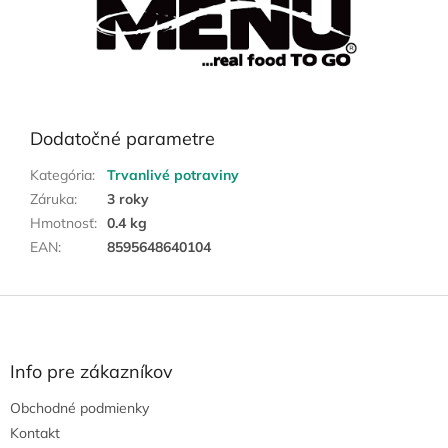
Dodatočné parametre
Kategória
:
Trvanlivé potraviny
Záruka
:
3 roky
Hmotnosť
:
0.4 kg
EAN
:
8595648640104
Z
á
p
ä
Info pre zákazníkov
t
Obchodné podmienky
i
e
Kontakt