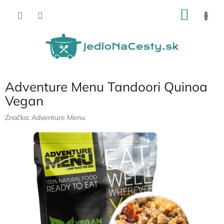
Prejsť
NÁKU
na
obsah
KOŠÍK
Adventure Menu Tandoori Quinoa
Vegan
Značka:
Adventure Menu