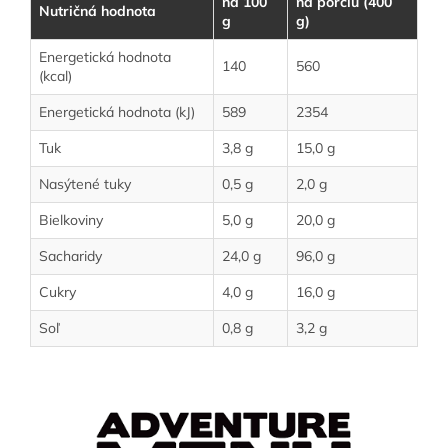
na 100
na porciu (400
Nutričná hodnota
g
g)
Energetická hodnota
140
560
(kcal)
Energetická hodnota (kJ)
589
2354
Tuk
3,8 g
15,0 g
Nasýtené tuky
0,5 g
2,0 g
Bielkoviny
5,0 g
20,0 g
Sacharidy
24,0 g
96,0 g
Cukry
4,0 g
16,0 g
Soľ
0,8 g
3,2 g