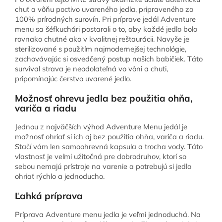
chuť a vôňu poctivo uvareného jedla, pripraveného zo
100% prírodných surovín. Pri príprave jedál Adventure
menu sa šéfkuchári postarali o to, aby každé jedlo bolo
rovnako chutné ako v kvalitnej reštaurácii. Navyše je
sterilizované s použitím najmodernejšej technológie,
zachovávajúc si osvedčený postup našich babičiek. Táto
survival strava je neodolateľná vo vôni a chuti,
pripomínajúc čerstvo uvarené jedlo.
Možnosť ohrevu jedla bez použitia ohňa,
variča a riadu
Jednou z najväčších výhod Adventure Menu jedál je
možnosť ohriať si ich aj bez použitia ohňa, variča a riadu.
Stačí vám len samoohrevná kapsula a trocha vody. Táto
vlastnosť je veľmi užitočná pre dobrodruhov, ktorí so
sebou nemajú prístroje na varenie a potrebujú si jedlo
ohriať rýchlo a jednoducho.
Ľahká príprava
Príprava Adventure menu jedla je veľmi jednoduchá. Na