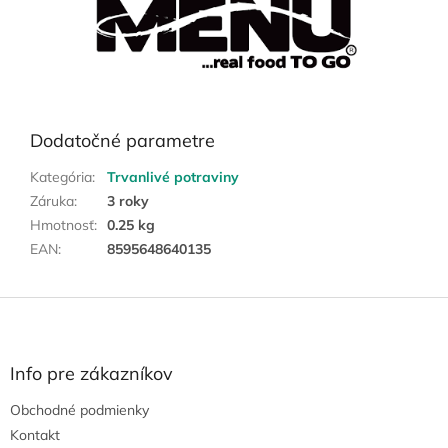
Dodatočné parametre
Kategória
:
Trvanlivé potraviny
Záruka
:
3 roky
Hmotnosť
:
0.25 kg
EAN
:
8595648640135
Z
á
p
ä
Info pre zákazníkov
t
Obchodné podmienky
i
e
Kontakt