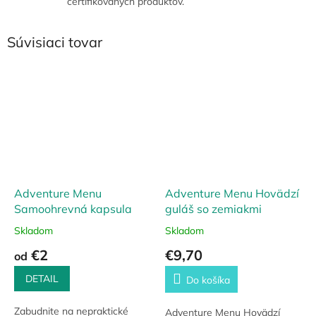
certifikovaných produktov.
Súvisiaci tovar
Adventure Menu
Adventure Menu Hovädzí
Samoohrevná kapsula
guláš so zemiakmi
Skladom
Skladom
€2
€9,70
od
DETAIL
Do košíka
Zabudnite na nepraktické
Adventure Menu Hovädzí