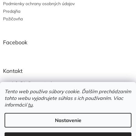
Podmienky ochrany osobných údajov
Predajňa
Požičovňa
Facebook
Kontakt
info
@
jedlonacesty.sk
Tento web používa súbory cookie. Ďalším prechádzaním
+421 908 774 221
tohto webu vyjadrujete súhlas s ich používaním. Viac
https://www.facebook.com/jedlonacesty.sk/
informácií
tu
.
Nastavenie
Vytvoril Shoptet