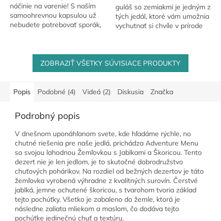
náčinie na varenie! S naším
guláš so zemiakmi je jedným z
samoohrevnou kapsulou už
tých jedál, ktoré vám umožnia
nebudete potrebovať sporák,
vychutnať si chvíle v prírode
bombu ani riad. Je to ľahké,
bez toho, aby ste sa museli
rýchle (12-20 minút).
zaoberať zložitou prípravou...
ZOBRAZIŤ VŠETKY SÚVISIACE PRODUKTY
Popis
Podobné (4)
Videá (2)
Diskusia
Značka
Podrobný popis
V dnešnom uponáhľanom svete, kde hľadáme rýchle, no
chutné riešenia pre naše jedlá, prichádza Adventure Menu
so svojou lahodnou Žemľovkou s Jablkami a Škoricou. Tento
dezert nie je len jedlom, je to skutočné dobrodružstvo
chuťových pohárikov. Na rozdiel od bežných dezertov je táto
žemľovka vyrobená výhradne z kvalitných surovín. Čerstvé
jablká, jemne ochutené škoricou, s tvarohom tvoria základ
tejto pochúťky. Všetko je zabaleno do žemle, ktorá je
následne zaliata mliekom a maslom, čo dodáva tejto
pochúťke jedinečnú chuť a textúru.