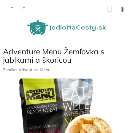
Prejsť
NÁKU
na
obsah
KOŠÍK
Adventure Menu Žemľovka s
jablkami a škoricou
Značka:
Adventure Menu