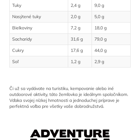
Tuky
2,4 g
9,0 g
Nasýtené tuky
2,0 g
5,0 g
Bielkoviny
7,2 g
18,0 g
Sacharidy
31,6 g
79,0 g
Cukry
17,6 g
44,0 g
Soľ
1,2 g
2,9 g
Či už sa vydávate na turistiku, kempovanie alebo iné
outdoorové aktivity, táto žemľovka je ideálnym spoločníkom.
Vďaka svojej nízkej hmotnosti a jednoduchej príprave je
perfektná voľba pre všetky vaše dobrodružstvá.