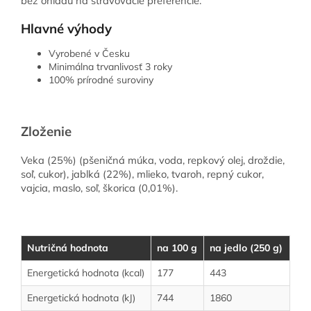
bez ohľadu na stravovacie preferencie.
Hlavné výhody
Vyrobené v Česku
Minimálna trvanlivosť 3 roky
100% prírodné suroviny
Zloženie
Veka (25%) (pšeničná múka, voda, repkový olej, droždie,
soľ, cukor), jablká (22%), mlieko, tvaroh, repný cukor,
vajcia, maslo, soľ, škorica (0,01%).
Nutričná hodnota
na 100 g
na jedlo (250 g)
Energetická hodnota (kcal)
177
443
Energetická hodnota (kJ)
744
1860