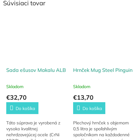
Súvisiaci tovar
Sada ešusov Makalu ALB
Hrnček Mug Steel Pinguin
Skladom
Skladom
€32,70
€13,70
Do košíka
Do košíka
Táto súprava je vyrobená z
Plechový hrnček s objemom
vysoko kvalitnej
0,5 litra je spoľahlivým
nehrdzavejúcej ocele (CrNi
spoločníkom na každodenné