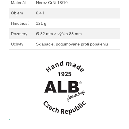
Materiál
Nerez CrNi 18/10
Objem
0,4 l
Hmotnosť
121 g
Rozmery
Ø 82 mm × výška 83 mm
Úchyty
Sklápacie, pogumované proti popáleniu