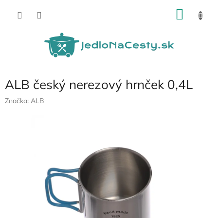
Prejsť
NÁKU
na
obsah
KOŠÍK
ALB český nerezový hrnček 0,4L
Značka:
ALB