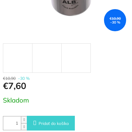
€10,90
–30 %
€10,90
–30 %
€7,60
Jednotková
Skladom
cena:
Pridať do košíka