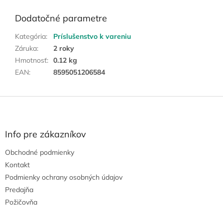
Dodatočné parametre
Kategória
:
Príslušenstvo k vareniu
Záruka
:
2 roky
Hmotnosť
:
0.12 kg
EAN
:
8595051206584
Z
á
p
ä
Info pre zákazníkov
t
Obchodné podmienky
i
e
Kontakt
Podmienky ochrany osobných údajov
Predajňa
Požičovňa