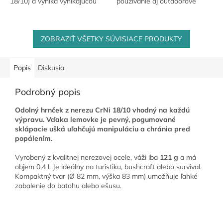
18/10) a vyniká vynikajúcou
používanie aj outdoorové
odolnosťou a spoľahlivosťou.
dobrodružstvá. Vyrobený z
Je navrhnutá tak, aby
odolnej a nárazuvzdornej
vyhovovala potrebám...
nerezovej ocele triedy...
ZOBRAZIŤ VŠETKY SÚVISIACE PRODUKTY
Popis
Diskusia
Podrobný popis
Odolný hrnček z nerezu CrNi 18/10 vhodný na každú
výpravu. Vďaka lemovke je pevný, pogumované
sklápacie ušká uľahčujú manipuláciu a chránia pred
popálením.
Vyrobený z kvalitnej nerezovej ocele, váži iba
121 g
a má
objem 0,4 l. Je ideálny na turistiku, bushcraft alebo survival.
Kompaktný tvar (Ø 82 mm, výška 83 mm) umožňuje ľahké
zabalenie do batohu alebo ešusu.