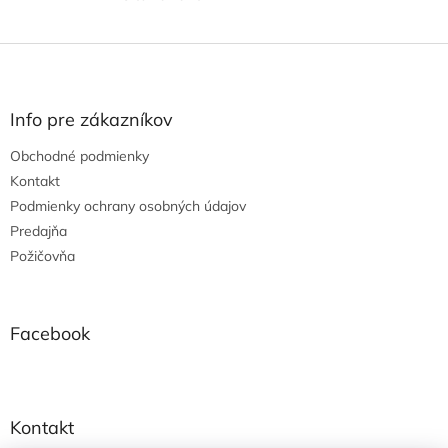
Z
á
p
ä
Info pre zákazníkov
t
Obchodné podmienky
i
e
Kontakt
Podmienky ochrany osobných údajov
Predajňa
Požičovňa
Facebook
Kontakt