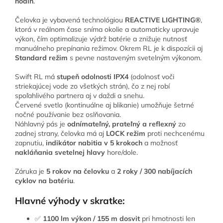
hodín
.
Čelovka je vybavená technológiou
REACTIVE LIGHTING®
,
ktorá v reálnom čase sníma okolie a automaticky upravuje
výkon, čím optimalizuje výdrž batérie a znižuje nutnosť
manuálneho prepínania režimov. Okrem RL je k dispozícii aj
Standard režim
s pevne nastaveným svetelným výkonom.
Swift RL má
stupeň odolnosti IPX4
(odolnosť voči
striekajúcej vode zo všetkých strán), čo z nej robí
spoľahlivého partnera aj v daždi a snehu.
Červené svetlo (kontinuálne aj blikanie) umožňuje šetrné
nočné používanie bez oslňovania.
Náhlavný pás je
odnímateľný, prateľný a reflexný
zo
zadnej strany, čelovka má aj
LOCK režim
proti nechcenému
zapnutiu,
indikátor nabitia v 5 krokoch
a možnosť
nakláňania svetelnej hlavy
hore/dole.
Záruka je
5 rokov na čelovku
a
2 roky / 300 nabíjacích
cyklov na batériu
.
Hlavné výhody v skratke:
✅
1100 lm výkon / 155 m dosvit
pri hmotnosti len