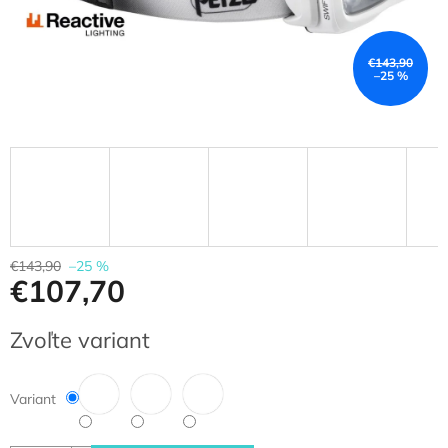
€143,90
–25 %
€143,90
–25 %
€107,70
Jednotková
Zvoľte variant
cena:
Variant