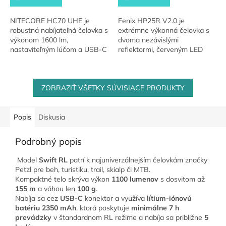
NITECORE HC70 UHE je
Fenix HP25R V2.0 je
robustná nabíjateľná čelovka s
extrémne výkonná čelovka s
výkonom 1600 lm,
dvoma nezávislými
nastaviteľným lúčom a USB-C
reflektormi, červeným LED
nabíjaním. Vďaka
svetlom a výkonom až 1600
celokovovému telu, odolnosti
lúmenov. Vďaka USB-C
IP68 a výdrži až 220 hodín je...
nabíjaniu, výdrži až 400 hodín
ZOBRAZIŤ VŠETKY SÚVISIACE PRODUKTY
a...
Popis
Diskusia
Podrobný popis
Model
Swift RL
patrí k najuniverzálnejším čelovkám značky
Petzl pre beh, turistiku, trail, skialp či MTB.
Kompaktné telo skrýva výkon
1100 lumenov
s dosvitom až
155 m
a váhou len
100 g
.
Nabíja sa cez
USB-C
konektor a využíva
lítium-iónovú
batériu 2350 mAh
, ktorá poskytuje
minimálne 7 h
prevádzky
v štandardnom RL režime a nabíja sa približne
5