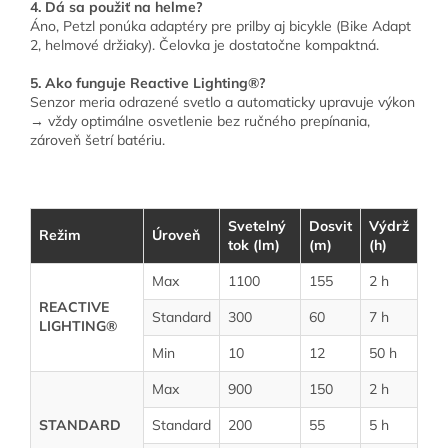
4. Dá sa použiť na helme?
Áno, Petzl ponúka adaptéry pre prilby aj bicykle (Bike Adapt
2, helmové držiaky). Čelovka je dostatočne kompaktná.
5. Ako funguje Reactive Lighting®?
Senzor meria odrazené svetlo a automaticky upravuje výkon
→ vždy optimálne osvetlenie bez ručného prepínania,
zároveň šetrí batériu.
Svetelný
Dosvit
Výdrž
Režim
Úroveň
tok (lm)
(m)
(h)
Max
1100
155
2 h
REACTIVE
Standard
300
60
7 h
LIGHTING®
Min
10
12
50 h
Max
900
150
2 h
STANDARD
Standard
200
55
5 h