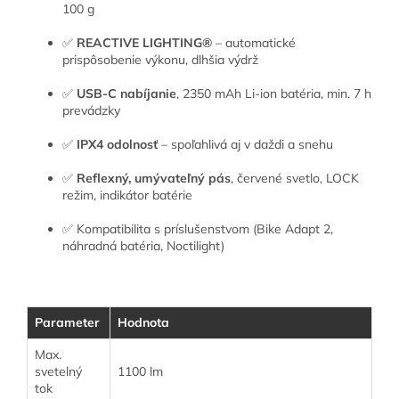
100 g
✅
REACTIVE LIGHTING®
– automatické
prispôsobenie výkonu, dlhšia výdrž
✅
USB-C nabíjanie
, 2350 mAh Li-ion batéria, min. 7 h
prevádzky
✅
IPX4 odolnosť
– spoľahlivá aj v daždi a snehu
✅
Reflexný, umývateľný pás
, červené svetlo, LOCK
režim, indikátor batérie
✅ Kompatibilita s príslušenstvom (Bike Adapt 2,
náhradná batéria, Noctilight)
Parameter
Hodnota
Max.
svetelný
1100 lm
tok