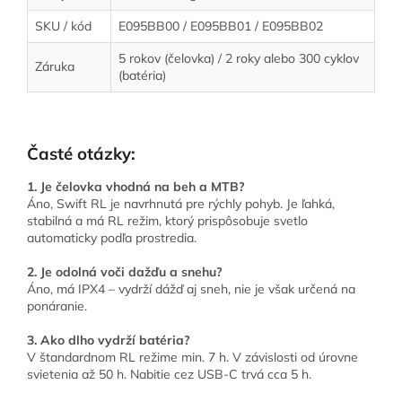
SKU / kód
E095BB00 / E095BB01 / E095BB02
5 rokov (čelovka) / 2 roky alebo 300 cyklov
Záruka
(batéria)
Časté otázky:
1. Je čelovka vhodná na beh a MTB?
Áno, Swift RL je navrhnutá pre rýchly pohyb. Je ľahká,
stabilná a má RL režim, ktorý prispôsobuje svetlo
automaticky podľa prostredia.
2. Je odolná voči dažďu a snehu?
Áno, má IPX4 – vydrží dážď aj sneh, nie je však určená na
ponáranie.
3. Ako dlho vydrží batéria?
V štandardnom RL režime min. 7 h. V závislosti od úrovne
svietenia až 50 h. Nabitie cez USB-C trvá cca 5 h.