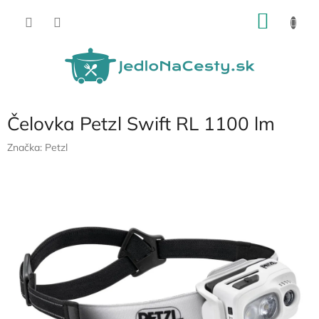
Prejsť
NÁKU
na
obsah
KOŠÍK
Čelovka Petzl Swift RL 1100 lm
Značka:
Petzl