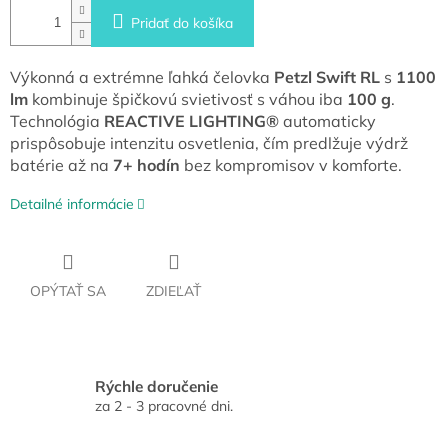
Pridať do košíka
Výkonná a extrémne ľahká čelovka
Petzl Swift RL
s
1100
lm
kombinuje špičkovú svietivosť s váhou iba
100 g
.
Technológia
REACTIVE LIGHTING®
automaticky
prispôsobuje intenzitu osvetlenia, čím predlžuje výdrž
batérie až na
7+ hodín
bez kompromisov v komforte.
Detailné informácie
OPÝTAŤ SA
ZDIEĽAŤ
Rýchle doručenie
za 2 - 3 pracovné dni.