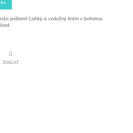
íka
edzi jedlami! Ľahký a vzdušný krém s bohatou
rísad.
ZDIEĽAŤ