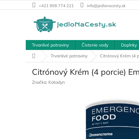
Prejsť
+421 908 774 221
info@jedlonacesty.sk
na
obsah
Trvanlivé potraviny
Čistenie vody
Doplnky
Domov
Trvanlivé potraviny
Citrónový Krém (4 
Citrónový Krém (4 porcie) E
Značka:
Katadyn