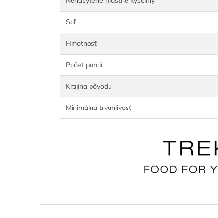
Nenasýtené mastné kyseliny
Soľ
Hmotnosť
Počet porcií
Krajina pôvodu
Minimálna trvanlivosť
Z