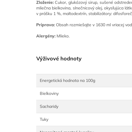
Zloženie:
Cukor, glukózový sirup, sušené odstrede
mliečna bielkovina, slnečnicový olej, okysľujúca lát
v prášku 1 %, maltodextrín, stabilizátory: difosfor
Príprava:
Obsah rozmiešajte v 1630 ml vriacej vod
Alergény:
Mlieko.
Výživové hodnoty
Energetická hodnota na 100g
Bielkoviny
Sacharidy
Tuky