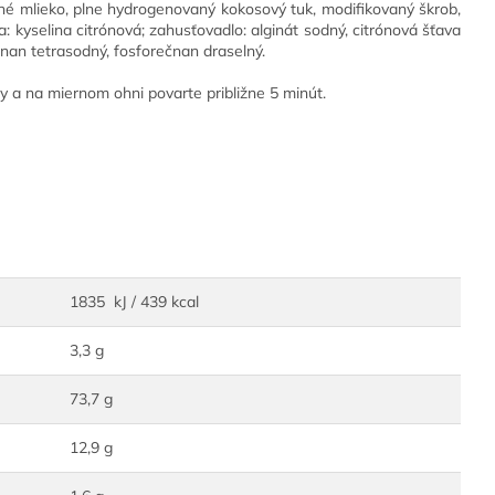
né mlieko, plne hydrogenovaný kokosový tuk, modifikovaný škrob,
ka: kyselina citrónová; zahusťovadlo: alginát sodný, citrónová šťava
ečnan tetrasodný, fosforečnan draselný.
y a na miernom ohni povarte približne 5 minút.
1835 kJ / 439 kcal
3,3 g
73,7 g
12,9 g