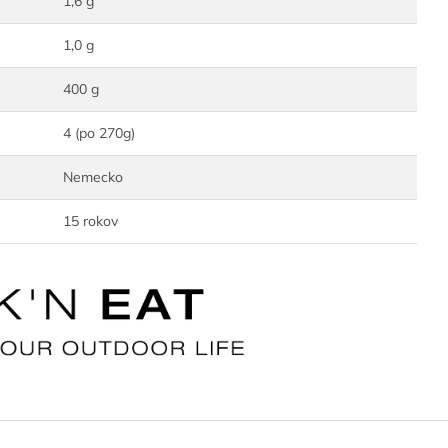
1,6 g
1,0 g
400 g
4 (po 270g)
Nemecko
15 rokov