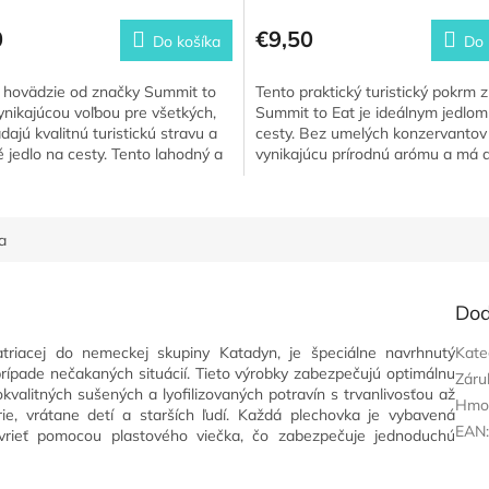
0
€9,50
Do košíka
Do 
hovädzie od značky Summit to
Tento praktický turistický pokrm 
vynikajúcou voľbou pre všetkých,
Summit to Eat je ideálnym jedlom
adajú kvalitnú turistickú stravu a
cesty. Bez umelých konzervanto
é jedlo na cesty. Tento lahodný a
vynikajúcu prírodnú arómu a má 
...
trvanlivosť až 7 rokov....
a
Dod
atriacej do nemeckej skupiny Katadyn, je špeciálne navrhnutý
Kate
rípade nečakaných situácií. Tieto výrobky zabezpečujú optimálnu
Záru
valitných sušených a lyofilizovaných potravín s trvanlivosťou až
Hmo
e, vrátane detí a starších ľudí. Každá plechovka je vybavená
EAN
rieť pomocou plastového viečka, čo zabezpečuje jednoduchú