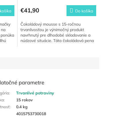
€41,90
košíka
Do košíka
značky
Čokoládový mousse s 15-ročnou
 na
trvanlivosťou je výnimočný produkt
v ponúka
navrhnutý pre dlhodobé skladovanie a
dlhú
núdzové situácie. Táto čokoládová pena
je nielen lahodným potešením...
atočné parametre
gória
:
Trvanlivé potraviny
ka
:
15 rokov
tnosť
:
0.4 kg
:
4015753730018