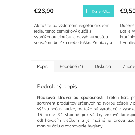
€26,90
€9,5
Do košíka
Ak túžite po výdatnom vegetariánskom
Dusené 
jedle, tento zemiakový guláš s
Eat je 
vyprážanou cibuľou je nevyhnutnosťou
ktorí hľ
vo vašom balíčku alebo taške. Zemiaky a
trvanliv
sója zaisťujú nielen uspokojenie...
praktický
Popis
Podobné (4)
Diskusia
Značk
Podrobný popis
Núdzová strava od spoločnosti Trek'n Eat
, p
sortiment produktov určených na tvorbu zásob v p
výživu počas núdze, pretože sú vyrobené z vysokok
15 rokov. Sú vhodné pre všetky vekové kategóri
odtrhávacím viečkom a je možné ju znovu uzav
manipuláciu a zachovanie hygieny.