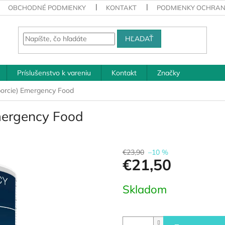
OBCHODNÉ PODMIENKY
KONTAKT
PODMIENKY OCHRAN
HĽADAŤ
Príslušenstvo k vareniu
Kontakt
Značky
porcie) Emergency Food
mergency Food
€23,90
–10 %
€21,50
Jednotková
Skladom
cena: