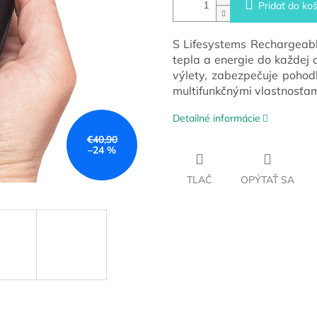
Pridať do koš
S Lifesystems Rechargeabl
tepla a energie do každej o
výlety, zabezpečuje poho
multifunkčnými vlastnosťam
Detailné informácie
€40,90
–24 %
TLAČ
OPÝTAŤ SA