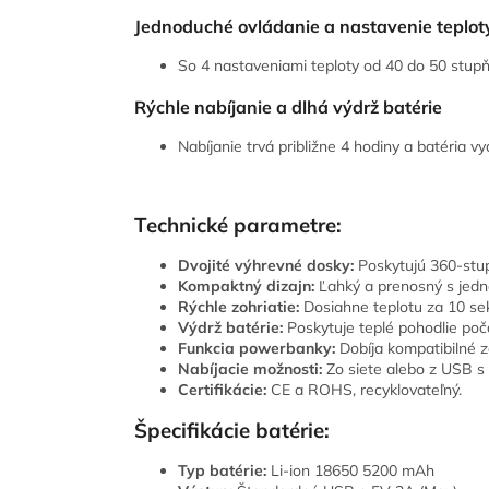
Jednoduché ovládanie a nastavenie teplot
So 4 nastaveniami teploty od 40 do 50 stupň
Rýchle nabíjanie a dlhá výdrž batérie
Nabíjanie trvá približne 4 hodiny a batéria vy
Technické parametre:
Dvojité výhrevné dosky:
Poskytujú 360-stup
Kompaktný dizajn:
Ľahký a prenosný s jedn
Rýchle zohriatie:
Dosiahne teplotu za 10 se
Výdrž batérie:
Poskytuje teplé pohodlie poč
Funkcia powerbanky:
Dobíja kompatibilné z
Nabíjacie možnosti:
Zo siete alebo z USB s 
Certifikácie:
CE a ROHS, recyklovateľný.
Špecifikácie batérie:
Typ batérie:
Li-ion 18650 5200 mAh