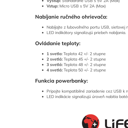
Výstup:
Štandardné USB s 5V 2A (Max)
Vstup:
Micro USB s 5V 2A (Max)
Nabíjanie ručného ohrievača:
Nabíjajte z ľubovoľného portu USB, sieťovej 
LED indikátory signalizujú priebeh nabíjania.
Ovládanie teploty:
1 svetlo:
Teplota 42 +/- 2 stupne
2 svetlá:
Teplota 45 +/- 2 stupne
3 svetlá:
Teplota 48 +/- 2 stupne
4 svetlá:
Teplota 50 +/- 2 stupne
Funkcia powerbanky:
Pripojte kompatibilné zariadenie cez USB k 
LED indikácie signalizujú úroveň nabitia batér