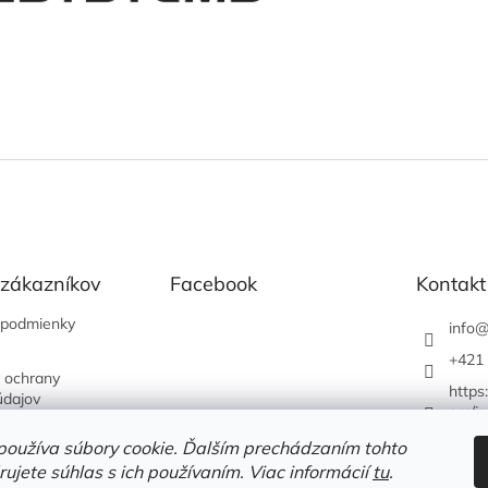
 zákazníkov
Facebook
Kontakt
podmienky
info
+421 
 ochrany
https
údajov
om/je
používa súbory cookie. Ďalším prechádzaním tohto
ujete súhlas s ich používaním. Viac informácií
tu
.