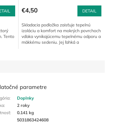
€4,50
ETAIL
DETAIL
Skladacia podložka zaisťuje tepelnú
ktorý
izoláciu a komfort na mokrých povrchoch
. Tento
vďaka vynikajúcemu tepelnému odporu a
mäkkému sedeniu. Jej ľahká a
skladateľná konštrukcia umožňuje...
atočné parametre
gória
:
Doplnky
ka
:
2 roky
tnosť
:
0.141 kg
:
5031863424608