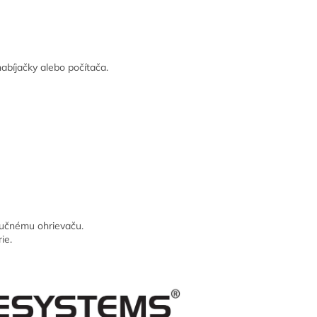
nabíjačky alebo počítača.
ručnému ohrievaču.
ie.