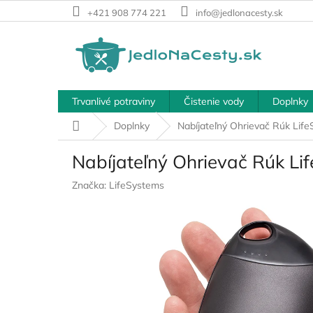
Prejsť
+421 908 774 221
info@jedlonacesty.sk
na
obsah
Trvanlivé potraviny
Čistenie vody
Doplnky
Domov
Doplnky
Nabíjateľný Ohrievač Rúk Lif
Nabíjateľný Ohrievač Rúk Li
Značka:
LifeSystems