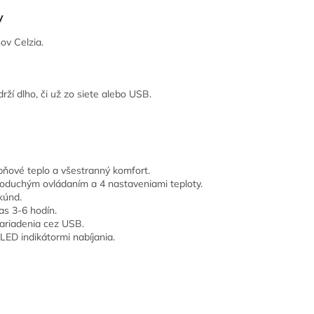
y
ov Celzia.
drží dlho, či už zo siete alebo USB.
ňové teplo a všestranný komfort.
oduchým ovládaním a 4 nastaveniami teploty.
kúnd.
as 3-6 hodín.
ariadenia cez USB.
LED indikátormi nabíjania.