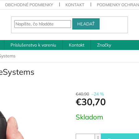
OBCHODNÉ PODMIENKY
KONTAKT
PODMIENKY OCHRAN
HĽADAŤ
Príslušenstvo k vareniu
Kontakt
Značky
eSystems
feSystems
€40,90
–24 %
€30,70
Jednotková
Skladom
cena: