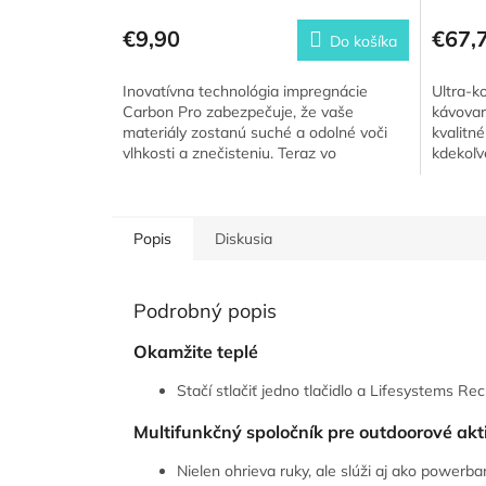
€9,90
€67,
Do košíka
Inovatívna technológia impregnácie
Ultra-k
Carbon Pro zabezpečuje, že vaše
kávovar
materiály zostanú suché a odolné voči
kvalitn
vlhkosti a znečisteniu. Teraz vo
kdekoľve
výhodnom balení za super cenu.
energie.
Popis
Diskusia
Podrobný popis
Okamžite teplé
Stačí stlačiť jedno tlačidlo a Lifesystems 
Multifunkčný spoločník pre outdoorové akti
Nielen ohrieva ruky, ale slúži aj ako powerba