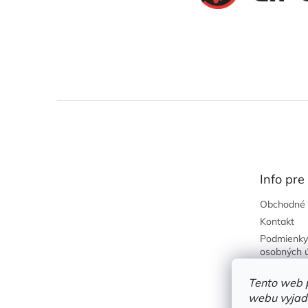
Z
á
p
ä
t
Info pre
i
e
Obchodné 
Kontakt
Podmienky
osobných 
Predajňa
Tento web 
Požičovňa
webu vyjadr