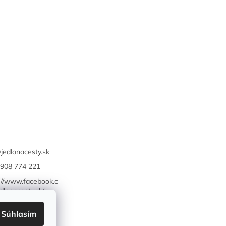
@
jedlonacesty.sk
908 774 221
://www.facebook.c
dlonacesty.sk/
Súhlasím