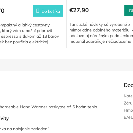
€27,90
70
D
Do košíka
Turistické návleky sú vyrobené z
ompaktný a ľahký cestovný
mimoriadne odolného materiálu, 
, ktorý vám umožní pripraviť
odoláva aj náročným podmienkam
é espresso s tlakom až 18 barov
materiál zabraňuje nežiaducemu
k bez použitia elektrickej
prenikaniu snehu a vlhkosti, čím...
 S príslušenstvom vrátane...
Dod
Kate
Záru
Rechargeable Hand Warmer poskytne až 6 hodín tepla.
Hmo
EAN
vity
nka na nabíjanie zariadení.