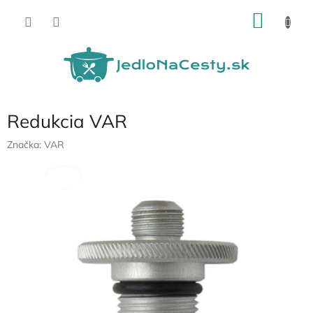
Prejsť
NÁKU
na
obsah
KOŠÍK
Redukcia VAR
Značka:
VAR