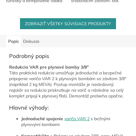
turistiky a kempovanie vďaka
šróbovacím závitom. Mix
svojej ľahkosti a kompaktným
plynov obsahujúcich Propan,
rozmerom. Tento výkonný
N-Butan a Izobutan
varič dokáže priviesť 1...
zabalených v praktickej
ZOBRAZIŤ VŠETKY SÚVISIACE PRODUKTY
kartuši...
Popis
Diskusia
Podrobný popis
Redukcia VAR pre plynové bomby 3/8"
Táto praktická redukcia umožňuje jednoduché a bezpečné
pripojenie variča VAR 2 k plynovým bombám so závitom 3/8"
(napríklad 2 kg MEVA). Postup montáže je nasledovný:
najskôr sa redukcia priskrutkuje na varič a následne sa celý
komplet pripojí k plynovej fľaši. Demontáž prebieha opačne.
Hlavné výhody:
Jednoduché spojenie
variča VAR 2
s bežnými
plynovými bombami
Kompatibilita
s fľašami so závitom 3/8", napr. MEVA