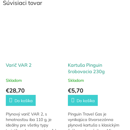
Súvisiaci tovar
Varič VAR 2
Kartuša Pinguin
šrobovacia 230g
Skladom
Skladom
€28,70
€5,70
Do košíka
Do košíka
Plynový varič VAR 2, s
Pinguin Travel Gas je
hmotnosťou iba 110 g, je
vynikajúca štvorsezónna
ideálny pre všetky typy
plynová kartuša s klasickým