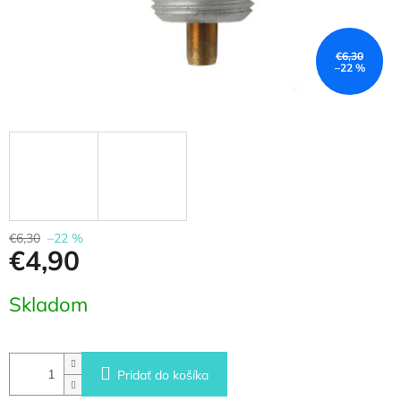
€6,30
–22 %
€6,30
–22 %
€4,90
Jednotková
Skladom
cena:
Pridať do košíka