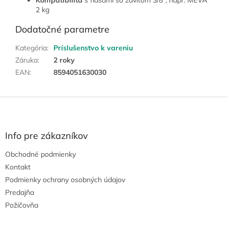
2 kg
Dodatočné parametre
Kategória
:
Príslušenstvo k vareniu
Záruka
:
2 roky
EAN
:
8594051630030
Z
á
p
ä
Info pre zákazníkov
t
Obchodné podmienky
i
e
Kontakt
Podmienky ochrany osobných údajov
Predajňa
Požičovňa