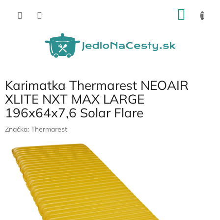
Prejsť
NÁKU
na
obsah
KOŠÍK
Karimatka Thermarest NEOAIR
XLITE NXT MAX LARGE
196x64x7,6 Solar Flare
Značka:
Thermarest