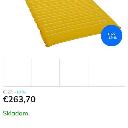
€327
–19 %
€327
–19 %
€263,70
Jednotková
Skladom
cena: