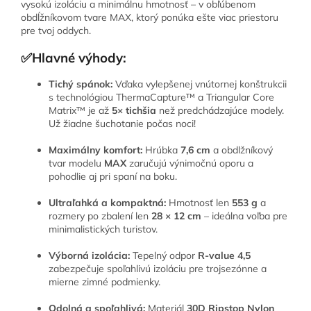
vysokú izoláciu a minimálnu hmotnosť – v obľúbenom
obdĺžníkovom tvare MAX, ktorý ponúka ešte viac priestoru
pre tvoj oddych.
✅Hlavné výhody:
Tichý spánok:
Vďaka vylepšenej vnútornej konštrukcii
s technológiou ThermaCapture™ a Triangular Core
Matrix™ je až
5× tichšia
než predchádzajúce modely.
Už žiadne šuchotanie počas noci!
Maximálny komfort:
Hrúbka
7,6 cm
a obdlžníkový
tvar modelu
MAX
zaručujú výnimočnú oporu a
pohodlie aj pri spaní na boku.
Ultraľahká a kompaktná:
Hmotnosť len
553 g
a
rozmery po zbalení len
28 × 12 cm
– ideálna voľba pre
minimalistických turistov.
Výborná izolácia:
Tepelný odpor
R-value 4,5
zabezpečuje spoľahlivú izoláciu pre trojsezónne a
mierne zimné podmienky.
Odolná a spoľahlivá:
Materiál
30D Ripstop Nylon