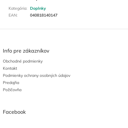
Kategória
:
Doplnky
EAN
:
040818140147
Z
á
p
ä
Info pre zákazníkov
t
Obchodné podmienky
i
e
Kontakt
Podmienky ochrany osobných údajov
Predajňa
Požičovňa
Facebook