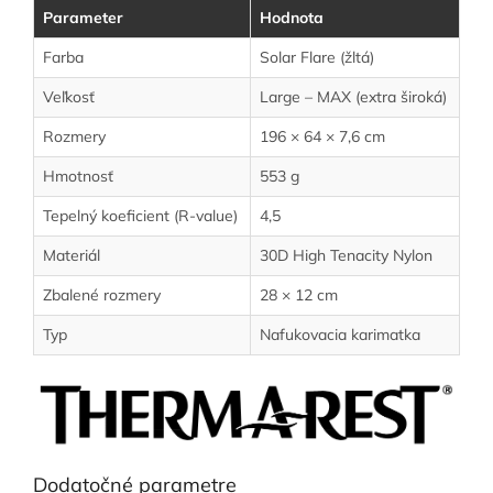
Parameter
Hodnota
Farba
Solar Flare (žltá)
Veľkosť
Large – MAX (extra široká)
Rozmery
196 × 64 × 7,6 cm
Hmotnosť
553 g
Tepelný koeficient (R-value)
4,5
Materiál
30D High Tenacity Nylon
Zbalené rozmery
28 × 12 cm
Typ
Nafukovacia karimatka
Dodatočné parametre