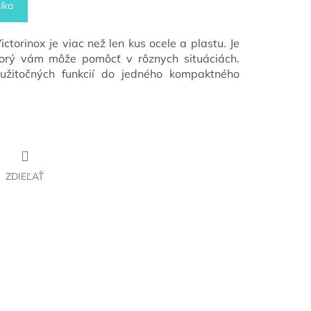
íka
ctorinox je viac než len kus ocele a plastu. Je
ktorý vám môže pomôcť v rôznych situáciách.
užitočných funkcií do jedného kompaktného
ZDIEĽAŤ