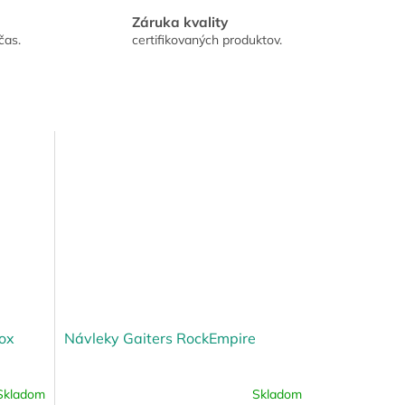
Záruka kvality
čas.
certifikovaných produktov.
ox
Návleky Gaiters RockEmpire
Skladom
Skladom