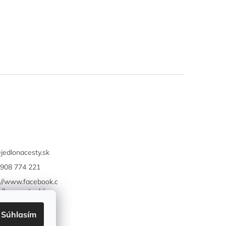
@
jedlonacesty.sk
908 774 221
://www.facebook.c
dlonacesty.sk/
Súhlasím