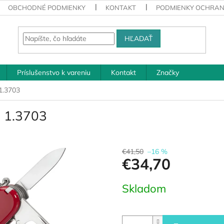
OBCHODNÉ PODMIENKY
KONTAKT
PODMIENKY OCHRAN
HĽADAŤ
Príslušenstvo k vareniu
Kontakt
Značky
1.3703
d 1.3703
€41,50
–16 %
€34,70
Jednotková
Skladom
cena: