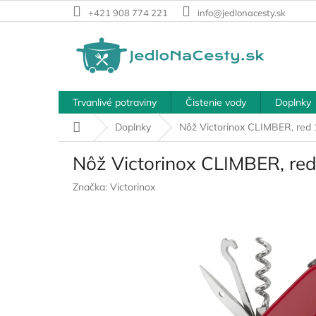
Prejsť
+421 908 774 221
info@jedlonacesty.sk
na
obsah
Trvanlivé potraviny
Čistenie vody
Doplnky
Domov
Doplnky
Nôž Victorinox CLIMBER, red 
Nôž Victorinox CLIMBER, re
Značka:
Victorinox