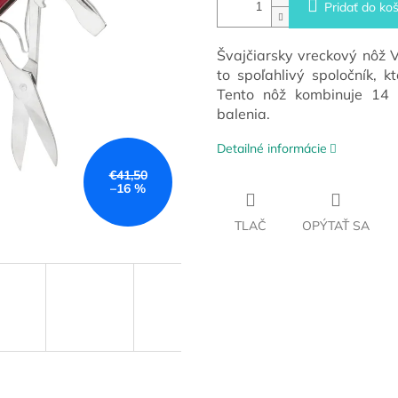
Pridať do koš
Švajčiarsky vreckový nôž Vi
to spoľahlivý spoločník, 
Tento nôž kombinuje 14 
balenia.
Detailné informácie
€41,50
–16 %
TLAČ
OPÝTAŤ SA