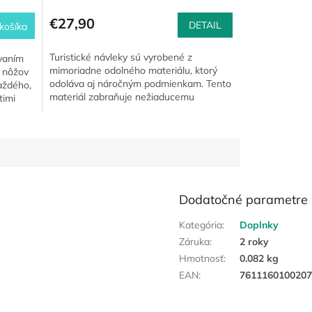
€27,90
DETAIL
košíka
Turistické návleky sú vyrobené z
vaním
mimoriadne odolného materiálu, ktorý
 nôžov
odoláva aj náročným podmienkam. Tento
aždého,
materiál zabraňuje nežiaducemu
timi
prenikaniu snehu a vlhkosti, čím...
Dodatočné parametre
Kategória
:
Doplnky
Záruka
:
2 roky
Hmotnosť
:
0.082 kg
EAN
:
7611160100207