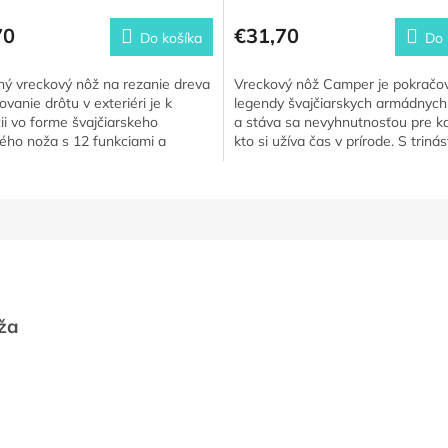
70
€31,70
Do košíka
Do 
ný vreckový nôž na rezanie dreva
Vreckový nôž Camper je pokračo
ovanie drôtu v exteriéri je k
legendy švajčiarskych armádnych
ii vo forme švajčiarskeho
a stáva sa nevyhnutnosťou pre k
ého noža s 12 funkciami a
kto si užíva čas v prírode. S trinás
kovými stupnicami, čo...
funkciami, vrátane...
ža