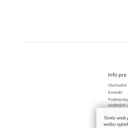
Z
á
p
ä
t
Info pre
i
e
Obchodné 
Kontakt
Podmienky
osobných 
Predajňa
Tento web 
Požičovňa
webu vyjadr