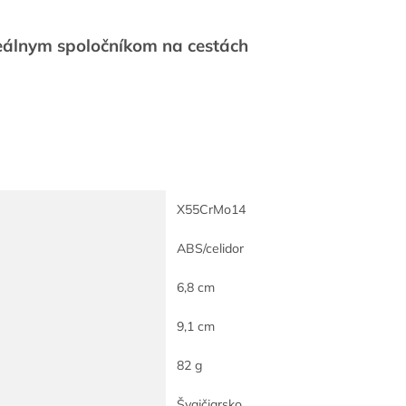
deálnym spoločníkom na cestách
X55CrMo14
ABS/celidor
6,8 cm
9,1 cm
82 g
Švajčiarsko