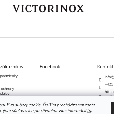
 zákazníkov
Facebook
Kontakt
podmienky
info
+421 
 ochrany
https
údajov
om/je
používa súbory cookie. Ďalším prechádzaním tohto
ujete súhlas s ich používaním. Viac informácií
tu
.