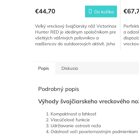
€44,70
€67,
Do košíka
Veľký vreckový švajčiarsky nôž Victorinox
Perfekt
Hunter RED je ideálnym spoločníkom pre
a odizol
všetkých vášnivých poľovníkov a
dispozíc
nadšencov do outdoorových aktivít. Jeho
vreckov
robustná konštrukcia a...
dvojzlož
Popis
Diskusia
Podrobný popis
Výhody švajčiarskeho vreckového no
Kompaktnosť a ľahkosť
Viacúčelové funkcie
Udržiavanie ostrosti noža
Odolnosť voči poveternostným podmienkam