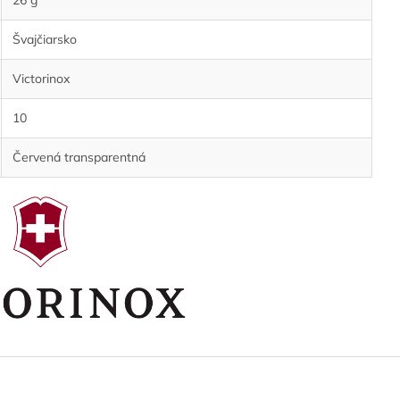
26 g
Švajčiarsko
Victorinox
10
Červená transparentná