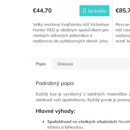
€44,70
€85,
Do košíka
Veľký vreckový švajčiarsky nôž Victorinox
Rescue 
Hunter RED je ideálnym spoločníkom pre
nôž nav
všetkých vášnivých poľovníkov a
núdzový
nadšencov do outdoorových aktivít. Jeho
rezač b
robustná konštrukcia a...
okien, v
Popis
Diskusia
Podrobný popis
Každý kus je vyrobený z odolných materiálov n
odolnosť voči opotrebeniu. Každý prvok je premy
Hlavné výhody:
Spoľahlivosť vo všetkých situáciách:
Nezále
istotou a ľahkosťou.