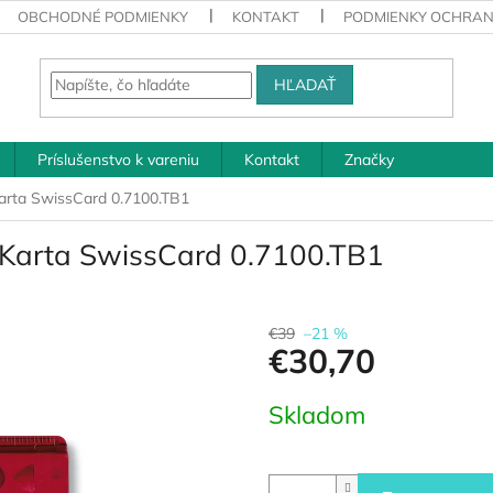
OBCHODNÉ PODMIENKY
KONTAKT
PODMIENKY OCHRAN
HĽADAŤ
Príslušenstvo k vareniu
Kontakt
Značky
Karta SwissCard 0.7100.TB1
á Karta SwissCard 0.7100.TB1
€39
–21 %
€30,70
Jednotková
Skladom
cena: