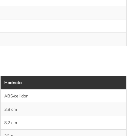
Hodnota
ABS/cellidor
3,8 cm
8,2 cm