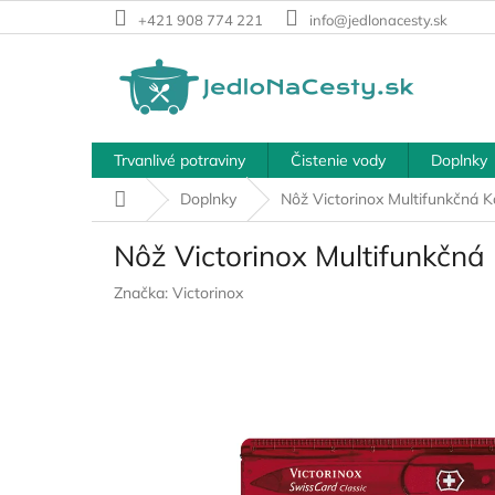
Prejsť
+421 908 774 221
info@jedlonacesty.sk
na
obsah
Trvanlivé potraviny
Čistenie vody
Doplnky
Domov
Doplnky
Nôž Victorinox Multifunkčná 
Nôž Victorinox Multifunkčn
Značka:
Victorinox