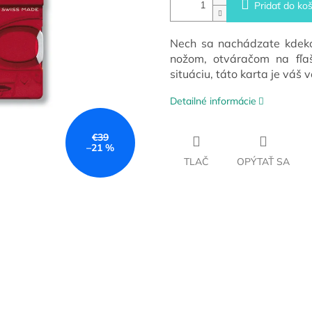
Pridať do koš
Nech sa nachádzate kdekoľ
nožom, otváračom na fľa
situáciu, táto karta je váš 
Detailné informácie
€39
–21 %
TLAČ
OPÝTAŤ SA