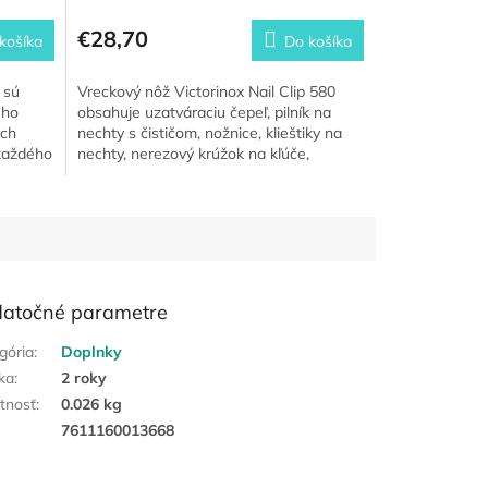
€28,70
košíka
Do košíka
 sú
Vreckový nôž Victorinox Nail Clip 580
ého
obsahuje uzatváraciu čepeľ, pilník na
ých
nechty s čističom, nožnice, klieštiky na
 každého
nechty, nerezový krúžok na kľúče,
pinzetu a špáradlo....
atočné parametre
gória
:
Doplnky
ka
:
2 roky
tnosť
:
0.026 kg
:
7611160013668