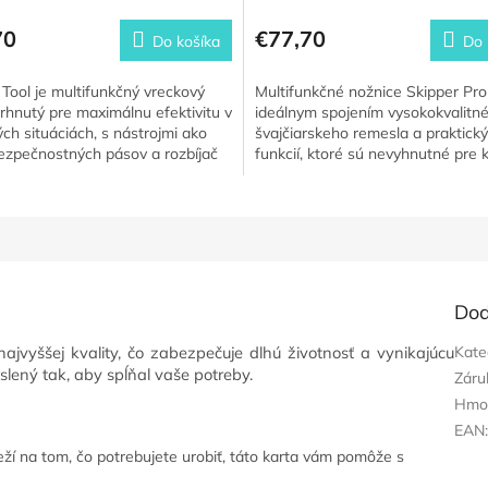
70
€77,70
Do košíka
Do 
Tool je multifunkčný vreckový
Multifunkčné nožnice Skipper Pro
rhnutý pre maximálnu efektivitu v
ideálnym spojením vysokokvalitn
ch situáciách, s nástrojmi ako
švajčiarskeho remesla a praktick
ezpečnostných pásov a rozbíjač
funkcií, ktoré sú nevyhnutné pre
hodný pre...
milovníka vody. S týmto...
Dod
ajvyššej kvality, čo zabezpečuje dlhú životnosť a vynikajúcu
Kate
slený tak, aby spĺňal vaše potreby.
Záru
Hmo
EAN
ží na tom, čo potrebujete urobiť, táto karta vám pomôže s