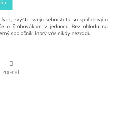
íka
vek, zvýšte svoju sebaistotu so spoľahlivým
še a šróbovákom v jednom. Bez ohľadu na
verný spoločník, ktorý vás nikdy nezradí.
ZDIEĽAŤ