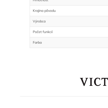
Hmotnosť
Krajina pôvodu
Výrobca
Počet funkcií
Farba
Z
á