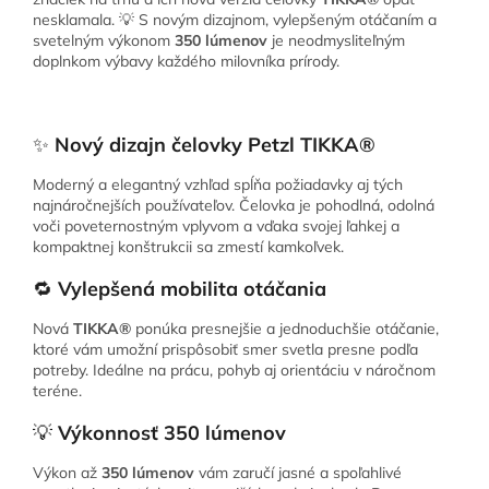
nesklamala. 💡 S novým dizajnom, vylepšeným otáčaním a
svetelným výkonom
350 lúmenov
je neodmysliteľným
doplnkom výbavy každého milovníka prírody.
✨
Nový dizajn čelovky Petzl TIKKA®
Moderný a elegantný vzhľad spĺňa požiadavky aj tých
najnáročnejších používateľov. Čelovka je pohodlná, odolná
voči poveternostným vplyvom a vďaka svojej ľahkej a
kompaktnej konštrukcii sa zmestí kamkoľvek.
🔁
Vylepšená mobilita otáčania
Nová
TIKKA®
ponúka presnejšie a jednoduchšie otáčanie,
ktoré vám umožní prispôsobiť smer svetla presne podľa
potreby. Ideálne na prácu, pohyb aj orientáciu v náročnom
teréne.
💡
Výkonnosť 350 lúmenov
Výkon až
350 lúmenov
vám zaručí jasné a spoľahlivé