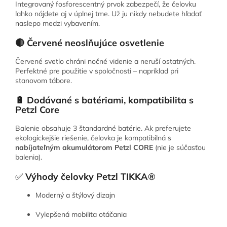
Integrovaný fosforescentný prvok zabezpečí, že čelovku
ľahko nájdete aj v úplnej tme. Už ju nikdy nebudete hľadať
naslepo medzi vybavením.
🔴 Červené neoslňujúce osvetlenie
Červené svetlo chráni nočné videnie a neruší ostatných.
Perfektné pre použitie v spoločnosti – napríklad pri
stanovom tábore.
🔋 Dodávané s batériami, kompatibilita s
Petzl Core
Balenie obsahuje 3 štandardné batérie. Ak preferujete
ekologickejšie riešenie, čelovka je kompatibilná s
nabíjateľným akumulátorom Petzl CORE
(nie je súčasťou
balenia).
✅
Výhody čelovky Petzl TIKKA®
Moderný a štýlový dizajn
Vylepšená mobilita otáčania