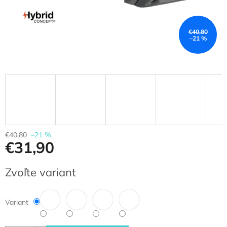
€40,80
–21 %
€40,80
–21 %
€31,90
Jednotková
Zvoľte variant
cena:
Variant