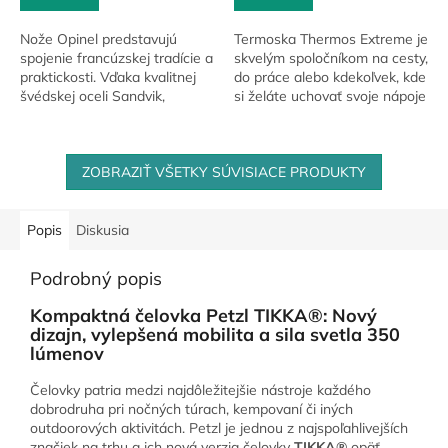
Nože Opinel predstavujú
Termoska Thermos Extreme je
spojenie francúzskej tradície a
skvelým spoločníkom na cesty,
praktickosti. Vďaka kvalitnej
do práce alebo kdekoľvek, kde
švédskej oceli Sandvik,
si želáte uchovať svoje nápoje
drevenej rukoväti a poistke
horúce alebo chladené.
Virobloc® sú ideálne na
turistiku,...
ZOBRAZIŤ VŠETKY SÚVISIACE PRODUKTY
Popis
Diskusia
Podrobný popis
Kompaktná čelovka Petzl TIKKA®: Nový
dizajn, vylepšená mobilita a sila svetla 350
lúmenov
Čelovky patria medzi najdôležitejšie nástroje každého
dobrodruha pri nočných túrach, kempovaní či iných
outdoorových aktivitách. Petzl je jednou z najspoľahlivejších
značiek na trhu a ich nová verzia čelovky
TIKKA®
opäť