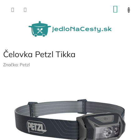
Prejsť
NÁKU
na
obsah
KOŠÍK
Čelovka Petzl Tikka
Značka:
Petzl