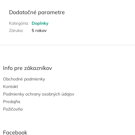
Dodatočné parametre
Kategória
:
Doplnky
Záruka
:
5 rokov
Z
á
p
ä
Info pre zákazníkov
t
Obchodné podmienky
i
e
Kontakt
Podmienky ochrany osobných údajov
Predajňa
Požičovňa
Facebook