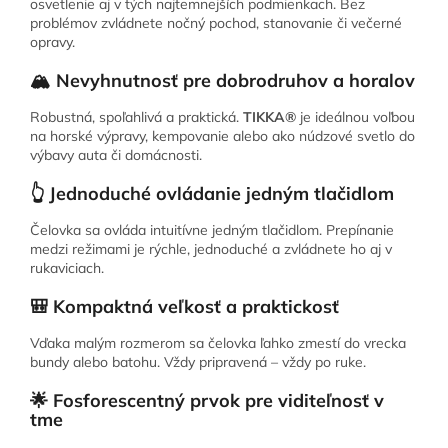
osvetlenie aj v tých najtemnejších podmienkach. Bez
problémov zvládnete nočný pochod, stanovanie či večerné
opravy.
🏔️ Nevyhnutnosť pre dobrodruhov a horalov
Robustná, spoľahlivá a praktická.
TIKKA®
je ideálnou voľbou
na horské výpravy, kempovanie alebo ako núdzové svetlo do
výbavy auta či domácnosti.
👆 Jednoduché ovládanie jedným tlačidlom
Čelovka sa ovláda intuitívne jedným tlačidlom. Prepínanie
medzi režimami je rýchle, jednoduché a zvládnete ho aj v
rukaviciach.
🎒 Kompaktná veľkosť a praktickosť
Vďaka malým rozmerom sa čelovka ľahko zmestí do vrecka
bundy alebo batohu. Vždy pripravená – vždy po ruke.
🌟 Fosforescentný prvok pre viditeľnosť v
tme