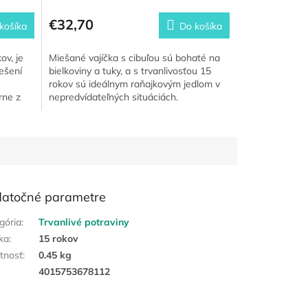
€32,70
košíka
Do košíka
ov, je
Miešané vajíčka s cibuľou sú bohaté na
ešení
bielkoviny a tuky, a s trvanlivosťou 15
rokov sú ideálnym raňajkovým jedlom v
rne z
nepredvídateľných situáciách.
atočné parametre
gória
:
Trvanlivé potraviny
ka
:
15 rokov
tnosť
:
0.45 kg
:
4015753678112