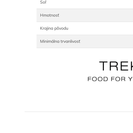
Soľ
Hmotnosť
Krajina pôvodu
Minimálna trvanlivosť
Z
á
p