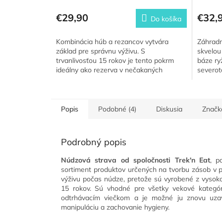
€29,90
€32,
Do košíka
Kombinácia húb a rezancov vytvára
Záhradn
základ pre správnu výživu. S
skvelou
trvanlivosťou 15 rokov je tento pokrm
báze ry
ideálny ako rezerva v nečakaných
severot
situáciách.
vákuovo
Popis
Podobné (4)
Diskusia
Značk
Podrobný popis
Núdzová strava od spoločnosti Trek'n Eat
, p
sortiment produktov určených na tvorbu zásob v p
výživu počas núdze, pretože sú vyrobené z vysokok
15 rokov. Sú vhodné pre všetky vekové kategóri
odtrhávacím viečkom a je možné ju znovu uzav
manipuláciu a zachovanie hygieny.