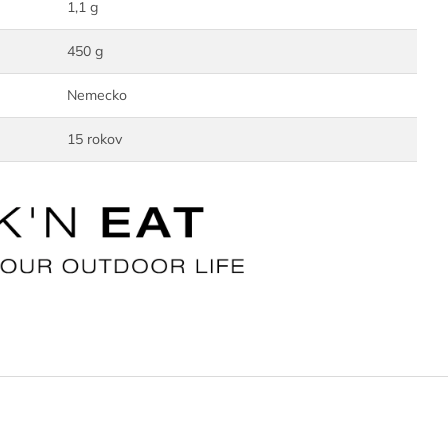
1,1 g
450 g
Nemecko
15 rokov