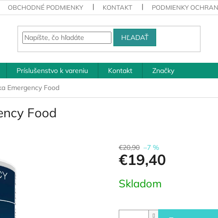
OBCHODNÉ PODMIENKY
KONTAKT
PODMIENKY OCHRAN
HĽADAŤ
Príslušenstvo k vareniu
Kontakt
Značky
nka Emergency Food
ency Food
€20,90
–7 %
€19,40
Jednotková
Skladom
cena: