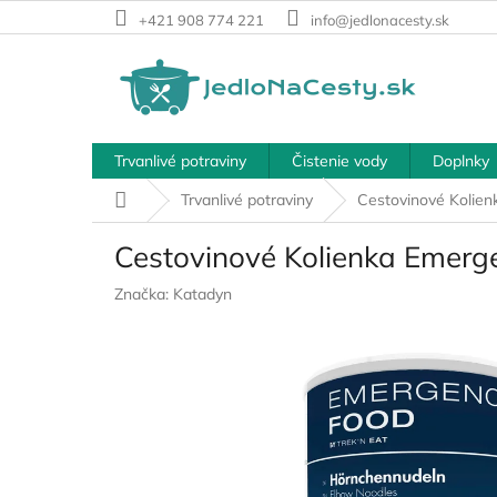
Prejsť
+421 908 774 221
info@jedlonacesty.sk
na
obsah
Trvanlivé potraviny
Čistenie vody
Doplnky
Domov
Trvanlivé potraviny
Cestovinové Kolie
Cestovinové Kolienka Emerg
Značka:
Katadyn