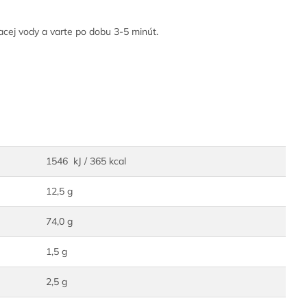
cej vody a varte po dobu 3-5 minút.
1546 kJ / 365 kcal
12,5 g
74,0 g
1,5 g
2,5 g