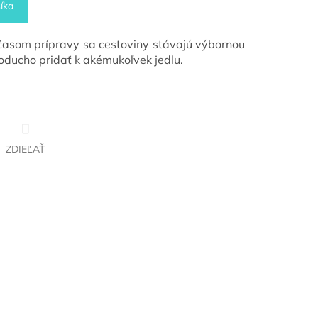
íka
asom prípravy sa cestoviny stávajú výbornou
noducho pridať k akémukoľvek jedlu.
ZDIEĽAŤ