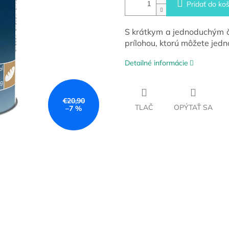
Pridať do koš
S krátkym a jednoduchým č
prílohou, ktorú môžete jed
Detailné informácie
€20,90
TLAČ
OPÝTAŤ SA
–7 %