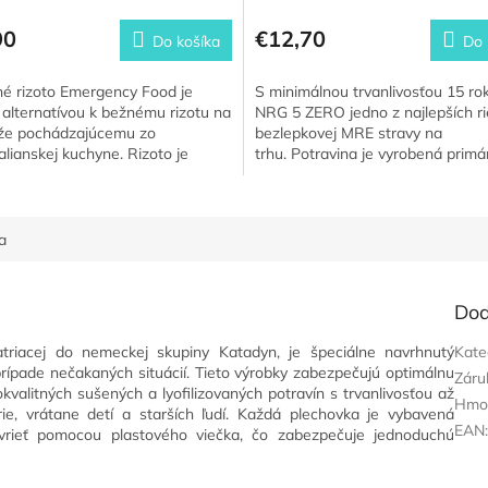
90
€12,70
Do košíka
Do 
é rizoto Emergency Food je
S minimálnou trvanlivosťou 15 rok
 alternatívou k bežnému rizotu na
NRG 5 ZERO jedno z najlepších ri
že pochádzajúcemu zo
bezlepkovej MRE stravy na
alianskej kuchyne. Rizoto je
trhu. Potravina je vyrobená primá
 zabalené a všetky výrobné...
ryže, obsahuje všetky...
a
Dod
atriacej do nemeckej skupiny Katadyn, je špeciálne navrhnutý
Kate
rípade nečakaných situácií. Tieto výrobky zabezpečujú optimálnu
Záru
valitných sušených a lyofilizovaných potravín s trvanlivosťou až
Hmo
e, vrátane detí a starších ľudí. Každá plechovka je vybavená
EAN
rieť pomocou plastového viečka, čo zabezpečuje jednoduchú