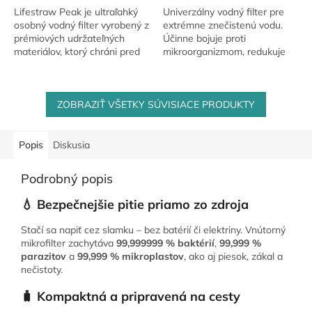
Lifestraw Peak je ultraľahký
Univerzálny vodný filter pre
osobný vodný filter vyrobený z
extrémne znečistenú vodu.
prémiových udržateľných
Účinne bojuje proti
materiálov, ktorý chráni pred
mikroorganizmom, redukuje
baktériami, parazitmi a
obsah chemikálií a zlepšuje
mikroplastami. S hmotnosťou
chuť pitnej vody. Ideálny pre
65 gramov a...
outdoorové...
ZOBRAZIŤ VŠETKY SÚVISIACE PRODUKTY
Popis
Diskusia
Podrobný popis
💧 Bezpečnejšie pitie priamo zo zdroja
Stačí sa napiť cez slamku – bez batérií či elektriny. Vnútorný
mikrofilter zachytáva
99,999999 % baktérií
,
99,999 %
parazitov
a
99,999 % mikroplastov
, ako aj piesok, zákal a
nečistoty.
🧳 Kompaktná a pripravená na cesty