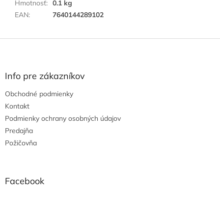
Hmotnosť
:
0.1 kg
EAN
:
7640144289102
Z
á
p
ä
Info pre zákazníkov
t
Obchodné podmienky
i
e
Kontakt
Podmienky ochrany osobných údajov
Predajňa
Požičovňa
Facebook