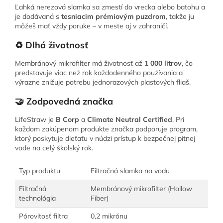
Ľahká nerezová slamka sa zmestí do vrecka alebo batohu a
je dodávaná s
tesniacim prémiovým puzdrom
, takže ju
môžeš mať vždy poruke – v meste aj v zahraničí.
♻️ Dlhá životnosť
Membránový mikrofilter má životnosť až
1 000 litrov
, čo
predstavuje viac než rok každodenného používania a
výrazne znižuje potrebu jednorazových plastových fliaš.
🤝 Zodpovedná značka
LifeStraw je
B Corp
a
Climate Neutral Certified
. Pri
každom zakúpenom produkte značka podporuje program,
ktorý poskytuje dieťaťu v núdzi prístup k bezpečnej pitnej
vode na celý školský rok.
Typ produktu
Filtračná slamka na vodu
Filtračná
Membránový mikrofilter (Hollow
technológia
Fiber)
Pórovitosť filtra
0,2 mikrónu