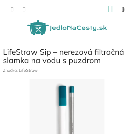
Prejsť
NÁKU
na
obsah
KOŠÍK
LifeStraw Sip – nerezová filtračná
slamka na vodu s puzdrom
Značka:
LifeStraw