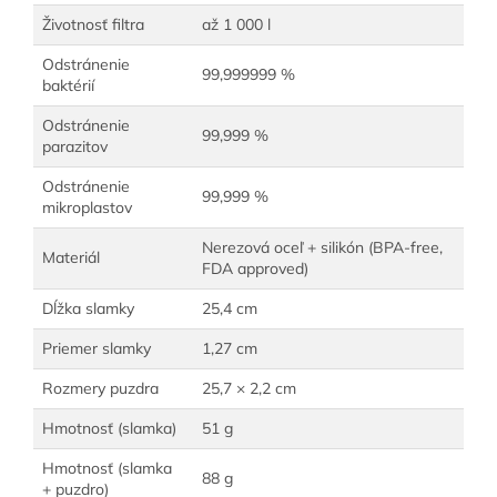
Životnosť filtra
až 1 000 l
Odstránenie
99,999999 %
baktérií
Odstránenie
99,999 %
parazitov
Odstránenie
99,999 %
mikroplastov
Nerezová oceľ + silikón (BPA-free,
Materiál
FDA approved)
Dĺžka slamky
25,4 cm
Priemer slamky
1,27 cm
Rozmery puzdra
25,7 × 2,2 cm
Hmotnosť (slamka)
51 g
Hmotnosť (slamka
88 g
+ puzdro)