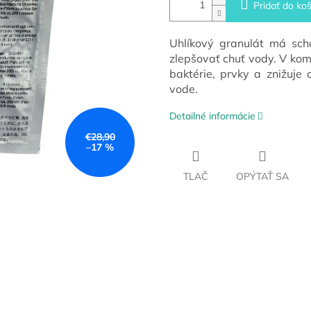
Pridať do koš
Uhlíkový granulát má sch
zlepšovať chuť vody. V kom
baktérie, prvky a znižuje
vode.
Detailné informácie
€28,90
–17 %
TLAČ
OPÝTAŤ SA