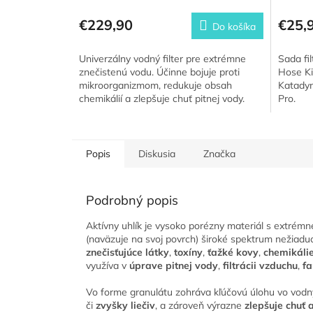
€229,90
€25,
Do košíka
Univerzálny vodný filter pre extrémne
Sada fil
znečistenú vodu. Účinne bojuje proti
Hose Ki
mikroorganizmom, redukuje obsah
Katadyn
chemikálií a zlepšuje chuť pitnej vody.
Pro.
Ideálny pre outdoorové...
Popis
Diskusia
Značka
Podrobný popis
Aktívny uhlík je vysoko porézny materiál s extré
(naväzuje na svoj povrch) široké spektrum nežiadu
znečisťujúce látky
,
toxíny
,
ťažké kovy
,
chemikáli
využíva v
úprave pitnej vody
,
filtrácii vzduchu
,
fa
Vo forme granulátu zohráva kľúčovú úlohu vo vodn
či
zvyšky liečiv
, a zároveň výrazne
zlepšuje chuť 