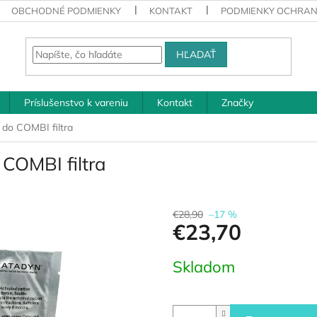
OBCHODNÉ PODMIENKY
KONTAKT
PODMIENKY OCHRAN
HĽADAŤ
Príslušenstvo k vareniu
Kontakt
Značky
 do COMBI filtra
COMBI filtra
€28,90
–17 %
€23,70
Jednotková
Skladom
cena: