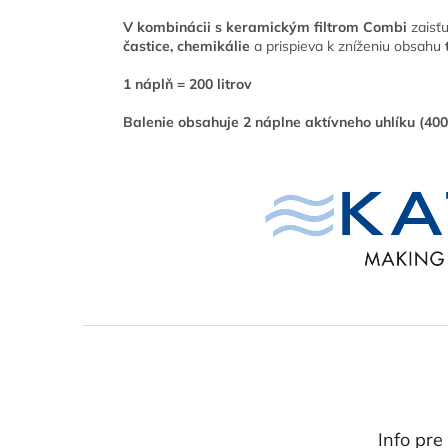
V kombinácii s keramickým filtrom Combi
zaisťu
častice, chemikálie
a prispieva k zníženiu obsahu
1 náplň = 200 litrov
Balenie obsahuje 2 náplne aktívneho uhlíku (400
Z
á
p
ä
t
Info pre
i