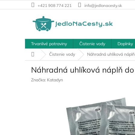
Prejsť
+421 908 774 221
info@jedlonacesty.sk
na
obsah
Trvanlivé potraviny
Čistenie vody
Doplnky
Domov
Čistenie vody
Náhradná uhlíková náplň
Náhradná uhlíková náplň do 
Značka:
Katadyn