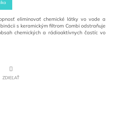
íka
opnosť eliminovať chemické látky vo vode a
binácii s keramickým filtrom Combi odstraňuje
 obsah chemických a rádioaktívnych častíc vo
ZDIEĽAŤ