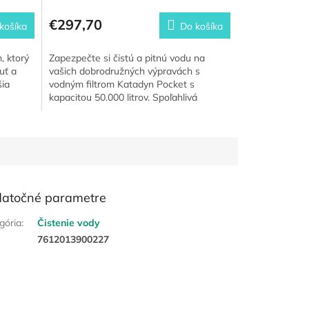
€297,70
košíka
Do košíka
, ktorý
Zapezpečte si čistú a pitnú vodu na
uť a
vašich dobrodružných výpravách s
šia
vodným filtrom Katadyn Pocket s
kapacitou 50.000 litrov. Spoľahlivá
ochrana pred baktériami, vírusmi a...
atočné parametre
gória
:
Čistenie vody
:
7612013900227