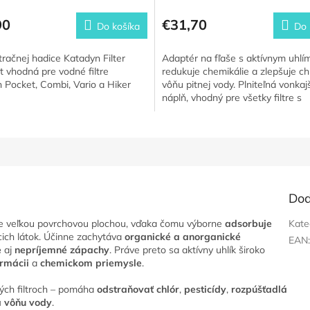
90
€31,70
Do košíka
Do 
tračnej hadice Katadyn Filter
Adaptér na fľaše s aktívnym uhlím
t vhodná pre vodné filtre
redukuje chemikálie a zlepšuje ch
 Pocket, Combi, Vario a Hiker
vôňu pitnej vody. Plniteľná vonkaj
náplň, vhodný pre všetky filtre s
vypúšťacou hadicou.
Dod
mne veľkou povrchovou plochou, vďaka čomu výborne
adsorbuje
Kate
cich látok. Účinne zachytáva
organické a anorganické
EAN
e
aj
nepríjemné zápachy
. Práve preto sa aktívny uhlík široko
rmácii
a
chemickom priemysle
.
ých filtroch – pomáha
odstraňovať chlór
,
pesticídy
,
rozpúšťadlá
a vôňu vody
.