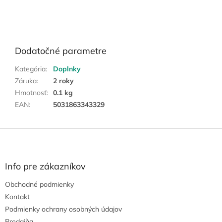
Dodatočné parametre
Kategória
:
Doplnky
Záruka
:
2 roky
Hmotnosť
:
0.1 kg
EAN
:
5031863343329
Z
á
p
ä
Info pre zákazníkov
t
Obchodné podmienky
i
e
Kontakt
Podmienky ochrany osobných údajov
Predajňa