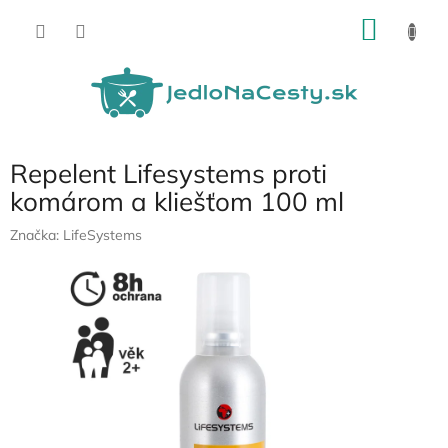
Prejsť
NÁKU
na
obsah
KOŠÍK
Repelent Lifesystems proti
komárom a kliešťom 100 ml
Značka:
LifeSystems