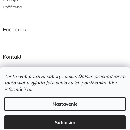
Požičovňa
Facebook
Kontakt
info
@
jedlonacesty.sk
Tento web používa súbory cookie. Ďalším prechádzaním
+421 908 774 221
tohto webu vyjadrujete súhlas s ich používaním. Viac
https://www.facebook.com/jedlonacesty.sk/
informácií
tu
.
Nastavenie
Vytvoril Shoptet
Súhlasím
Copyright 2026
JedloNaCesty
. Všetky práva vyhradené.
Využite dopravu zadarmo od 70€