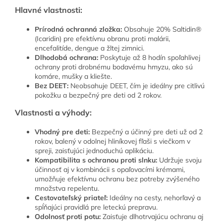
Hlavné vlastnosti:
Prírodná ochranná zložka:
Obsahuje 20% Saltidin®
(Icaridin) pre efektívnu obranu proti malárii,
encefalitíde, dengue a žltej zimnici.
Dlhodobá ochrana:
Poskytuje až 8 hodín spoľahlivej
ochrany proti drobnému bodavému hmyzu, ako sú
komáre, mušky a kliešte.
Bez DEET:
Neobsahuje DEET, čím je ideálny pre citlivú
pokožku a bezpečný pre deti od 2 rokov.
Vlastnosti a výhody:
Vhodný pre deti:
Bezpečný a účinný pre deti už od 2
rokov, balený v odolnej hliníkovej fľaši s viečkom v
spreji, zaisťujúci jednoduchú aplikáciu.
Kompatibilita s ochranou proti slnku:
Udržuje svoju
účinnosť aj v kombinácii s opaľovacími krémami,
umožňuje efektívnu ochranu bez potreby zvýšeného
množstva repelentu.
Cestovateľský priateľ:
Ideálny na cesty, nehorľavý a
spĺňajúci pravidlá pre leteckú prepravu.
Odolnosť proti potu:
Zaisťuje dlhotrvajúcu ochranu aj