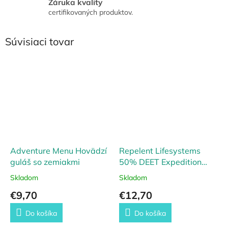
Záruka kvality
certifikovaných produktov.
Súvisiaci tovar
Adventure Menu Hovädzí
Repelent Lifesystems
guláš so zemiakmi
50% DEET Expedition
Ultra 100 ml
Skladom
Skladom
€9,70
€12,70
Do košíka
Do košíka