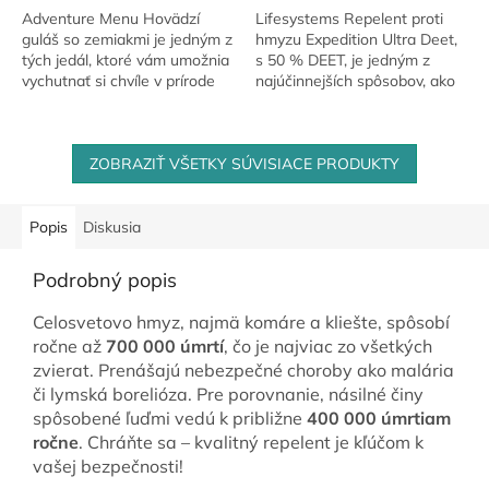
Adventure Menu Hovädzí
Lifesystems Repelent proti
guláš so zemiakmi je jedným z
hmyzu Expedition Ultra Deet,
tých jedál, ktoré vám umožnia
s 50 % DEET, je jedným z
vychutnať si chvíle v prírode
najúčinnejších spôsobov, ako
bez toho, aby ste sa museli
sa ochrániť proti komárom,
zaoberať zložitou prípravou...
kliešťom a ďalšiemu hmyzu.
ZOBRAZIŤ VŠETKY SÚVISIACE PRODUKTY
Popis
Diskusia
Podrobný popis
Celosvetovo hmyz, najmä komáre a kliešte, spôsobí
ročne až
700 000 úmrtí
, čo je najviac zo všetkých
zvierat. Prenášajú nebezpečné choroby ako malária
či lymská borelióza. Pre porovnanie, násilné činy
spôsobené ľuďmi vedú k približne
400 000 úmrtiam
ročne
. Chráňte sa – kvalitný repelent je kľúčom k
vašej bezpečnosti!