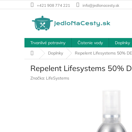
Prejsť
+421 908 774 221
info@jedlonacesty.sk
na
obsah
Trvanlivé potraviny
Čistenie vody
Doplnky
Domov
Doplnky
Repelent Lifesystems 50% DEE
Repelent Lifesystems 50% D
Značka:
LifeSystems