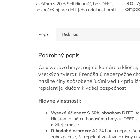
Petzl, 
kliešťom s 20% Saltidinom®, bez DEET,
kompakt
bezpečný aj pre deti. Jeho odolnosť proti
jediného
potu a...
Popis
Diskusia
Podrobný popis
Celosvetovo hmyz, najmä komáre a kliešte,
všetkých zvierat. Prenášajú nebezpečné cho
násilné činy spôsobené ľuďmi vedú k pribli
repelent je kľúčom k vašej bezpečnosti!
Hlavné vlastnosti:
Vysoká účinnosť:
S
50% obsahom DEET
, t
kliešťom a inému bodavému hmyzu. DEET je o
a žltej zimnice.
Dlhodobá ochrana:
Až 24 hodín neprerušene
zabezpečuje, že repelent zostáva aktívny aj