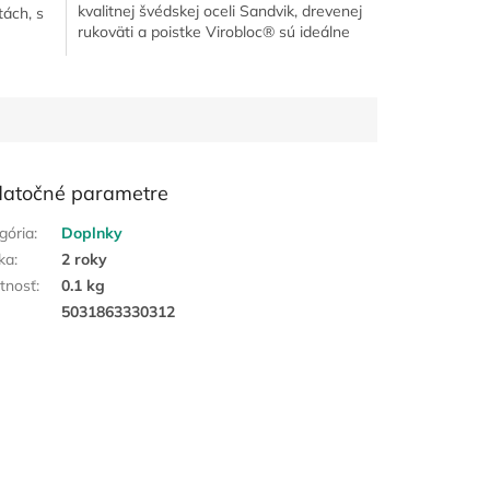
kvalitnej švédskej oceli Sandvik, drevenej
tách, s
rukoväti a poistke Virobloc® sú ideálne
na turistiku,...
atočné parametre
gória
:
Doplnky
ka
:
2 roky
tnosť
:
0.1 kg
:
5031863330312