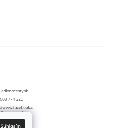
@
jedlonacesty.sk
908 774 221
://www.facebook.c
dlonacesty.sk/
Súhlasím