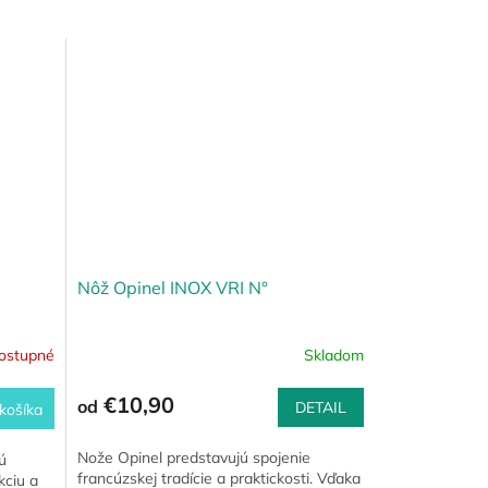
Nôž Opinel INOX VRI N°
ostupné
Skladom
€10,90
od
DETAIL
košíka
Nože Opinel predstavujú spojenie
ú
francúzskej tradície a praktickosti. Vďaka
kciu a