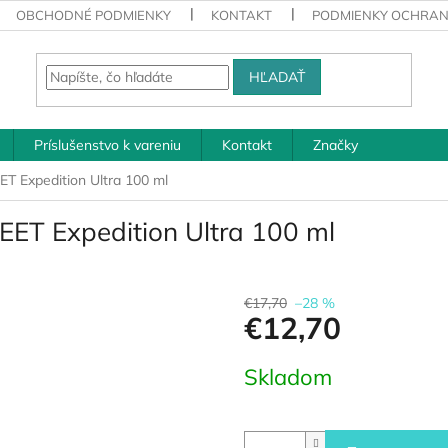
OBCHODNÉ PODMIENKY
KONTAKT
PODMIENKY OCHRAN
HĽADAŤ
Príslušenstvo k vareniu
Kontakt
Značky
T Expedition Ultra 100 ml
EET Expedition Ultra 100 ml
€17,70
–28 %
€12,70
Jednotková
Skladom
cena: