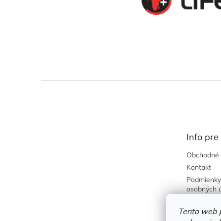
Z
á
p
ä
t
Info pre
i
e
Obchodné 
Kontakt
Podmienky
osobných 
Predajňa
Tento web 
Požičovňa