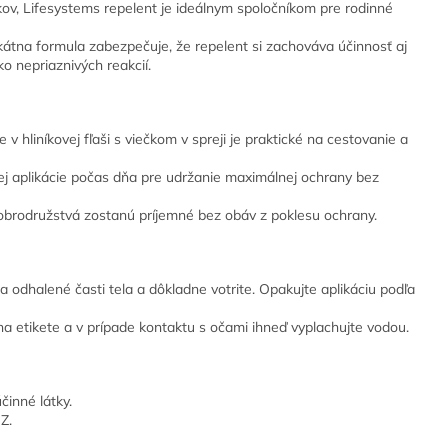
ov, Lifesystems repelent je ideálnym spoločníkom pre rodinné
átna formula zabezpečuje, že repelent si zachováva účinnosť aj
ko nepriaznivých reakcií.
 hliníkovej fľaši s viečkom v spreji je praktické na cestovanie a
 aplikácie počas dňa pre udržanie maximálnej ochrany bez
brodružstvá zostanú príjemné bez obáv z poklesu ochrany.
 odhalené časti tela a dôkladne votrite. Opakujte aplikáciu podľa
 etikete a v prípade kontaktu s očami ihneď vyplachujte vodou.
činné látky.
Z.