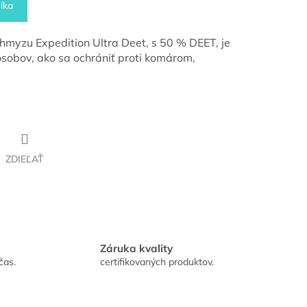
íka
 hmyzu Expedition Ultra Deet, s 50 % DEET, je
ôsobov, ako sa ochrániť proti komárom,
.
ZDIEĽAŤ
Záruka kvality
čas.
certifikovaných produktov.