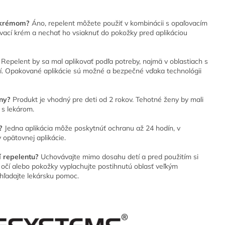
m krémom?
Áno, repelent môžete použiť v kombinácii s opaľovacím
vací krém a nechať ho vsiaknuť do pokožky pred aplikáciou
Repelent by sa mal aplikovať podľa potreby, najmä v oblastiach s
í. Opakované aplikácie sú možné a bezpečné vďaka technológii
eny?
Produkt je vhodný pre deti od 2 rokov. Tehotné ženy by mali
 s lekárom.
?
Jedna aplikácia môže poskytnúť ochranu až 24 hodín, v
 opätovnej aplikácie.
 repelentu?
Uchovávajte mimo dosahu detí a pred použitím si
tí očí alebo pokožky vyplachujte postihnutú oblasť veľkým
hľadajte lekársku pomoc.