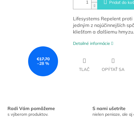
Pridať do koš
Lifesystems Repelent proti
jedným z najúčinnejších sp
kliešťom a ďalšiemu hmyzu
Detailné informácie
€17,70
–28 %
TLAČ
OPÝTAŤ SA
Radi Vám pomôžeme
S nami ušetríte
s výberom produktov.
nielen peniaze, ale aj 