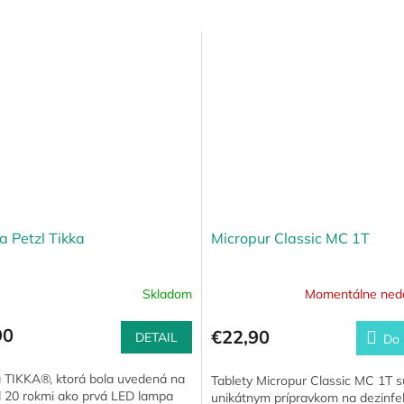
a Petzl Tikka
Micropur Classic MC 1T
Skladom
Momentálne ned
90
€22,90
DETAIL
Do 
 TIKKA®, ktorá bola uvedená na
Tablety Micropur Classic MC 1T s
d 20 rokmi ako prvá LED lampa
unikátnym prípravkom na dezinfe