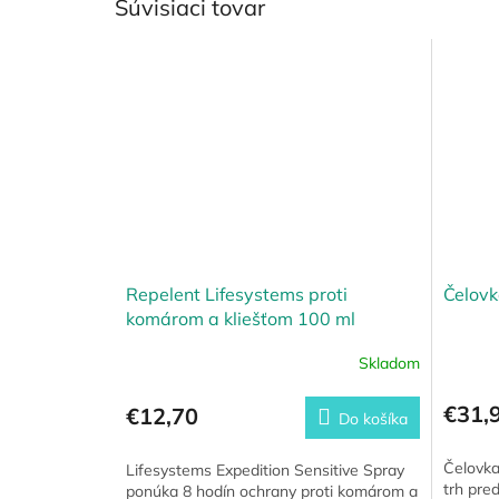
Súvisiaci tovar
Repelent Lifesystems proti
Čelovk
komárom a kliešťom 100 ml
Skladom
€31,
€12,70
Do košíka
Čelovka
Lifesystems Expedition Sensitive Spray
trh pre
ponúka 8 hodín ochrany proti komárom a