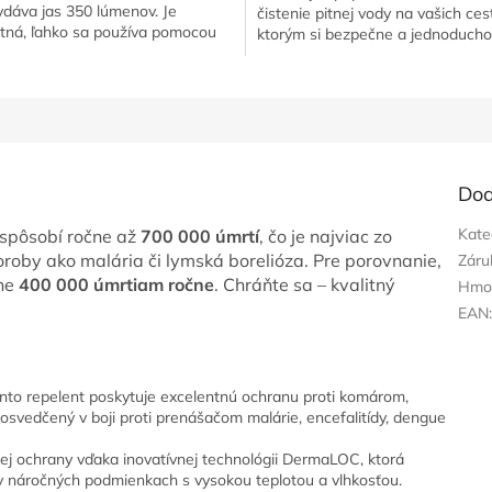
vydáva jas 350 lúmenov. Je
čistenie pitnej vody na vašich ces
ná, ľahko sa používa pomocou
ktorým si bezpečne a jednoducho
 tlačidla a pohodlne sa...
ochránite vaše zdravie. Ideálny...
Dod
Kate
 spôsobí ročne až
700 000 úmrtí
, čo je najviac zo
roby ako malária či lymská borelióza. Pre porovnanie,
Záru
žne
400 000 úmrtiam ročne
. Chráňte sa – kvalitný
Hmo
EAN
ento repelent poskytuje excelentnú ochranu proti komárom,
svedčený v boji proti prenášačom malárie, encefalitídy, dengue
j ochrany vďaka inovatívnej technológii DermaLOC, ktorá
 v náročných podmienkach s vysokou teplotou a vlhkosťou.