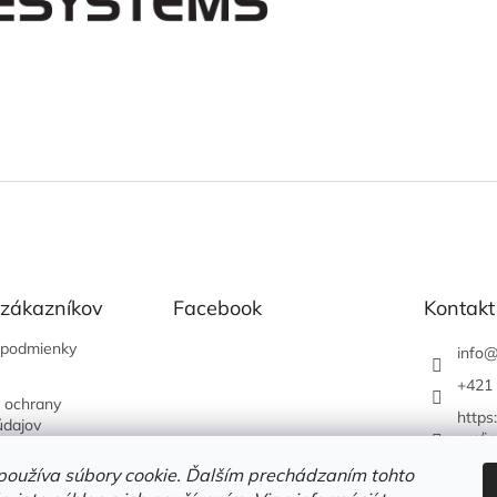
 zákazníkov
Facebook
Kontakt
podmienky
info
+421 
 ochrany
https
údajov
om/je
používa súbory cookie. Ďalším prechádzaním tohto