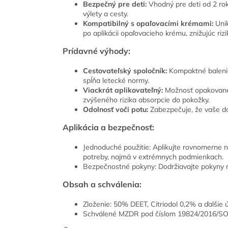
Bezpečný pre deti:
Vhodný pre deti od 2 rok
výlety a cesty.
Kompatibilný s opaľovacími krémami:
Unik
po aplikácii opaľovacieho krému, znižujúc rizi
Prídavné výhody:
Cestovateľský spoločník:
Kompaktné balenie v
spĺňa letecké normy.
Viackrát aplikovateľný:
Možnosť opakovanej
zvýšeného rizika absorpcie do pokožky.
Odolnosť voči potu:
Zabezpečuje, že vaše do
Aplikácia a bezpečnosť:
Jednoduché použitie: Aplikujte rovnomerne na
potreby, najmä v extrémnych podmienkach.
Bezpečnostné pokyny: Dodržiavajte pokyny na
Obsah a schválenia:
Zloženie: 50% DEET, Citriodol 0,2% a ďalšie ú
Schválené MZDR pod číslom 19824/2016/SO