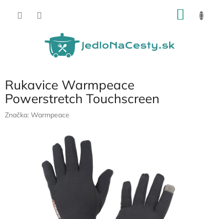
Prejsť
NÁKU
na
obsah
KOŠÍK
Rukavice Warmpeace
Powerstretch Touchscreen
Značka:
Warmpeace