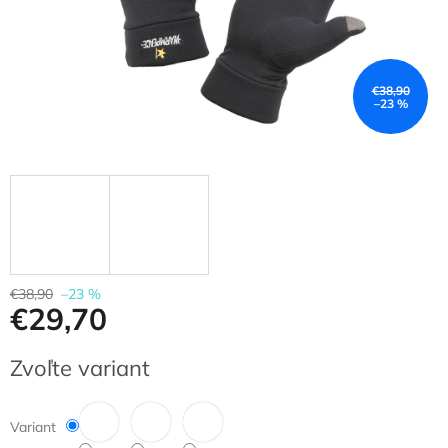
€38,90
–23 %
€38,90
–23 %
€29,70
Jednotková
Zvoľte variant
cena:
Variant