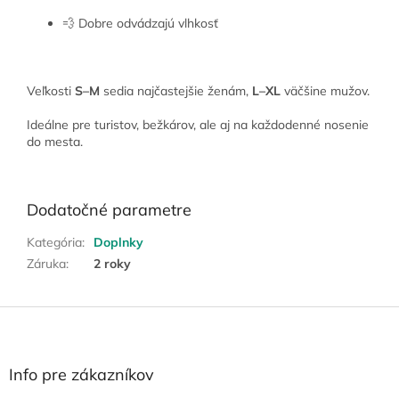
💨 Dobre odvádzajú vlhkosť
Veľkosti
S–M
sedia najčastejšie ženám,
L–XL
väčšine mužov.
Ideálne pre turistov, bežkárov, ale aj na každodenné nosenie
do mesta.
Dodatočné parametre
Kategória
:
Doplnky
Záruka
:
2 roky
Z
á
p
ä
Info pre zákazníkov
t