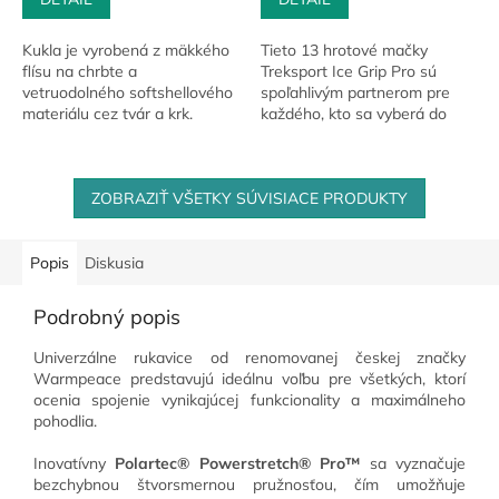
Kukla je vyrobená z mäkkého
Tieto 13 hrotové mačky
flísu na chrbte a
Treksport Ice Grip Pro sú
vetruodolného softshellového
spoľahlivým partnerom pre
materiálu cez tvár a krk.
každého, kto sa vyberá do
Taktiež obsahuje perforované
zasnežených hor. S ich
otvory na dýchanie v oblasti
kombináciou technických
úst a nosa....
vlastností a praktických...
ZOBRAZIŤ VŠETKY SÚVISIACE PRODUKTY
Popis
Diskusia
Podrobný popis
Univerzálne rukavice od renomovanej českej značky
Warmpeace predstavujú ideálnu voľbu pre všetkých, ktorí
ocenia spojenie vynikajúcej funkcionality a maximálneho
pohodlia.
Inovatívny
Polartec® Powerstretch® Pro™
sa vyznačuje
bezchybnou štvorsmernou pružnosťou, čím umožňuje