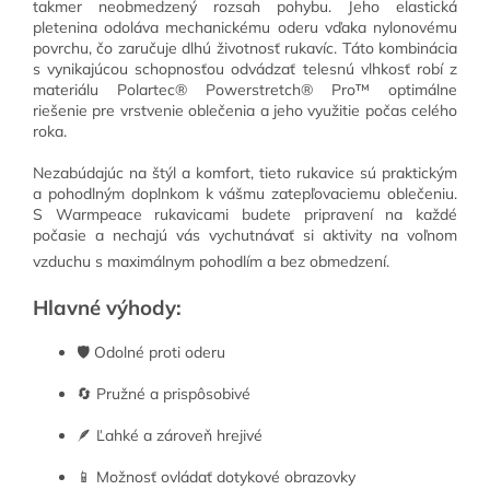
takmer neobmedzený rozsah pohybu. Jeho elastická
pletenina odoláva mechanickému oderu vďaka nylonovému
povrchu, čo zaručuje dlhú životnosť rukavíc. Táto kombinácia
s vynikajúcou schopnosťou odvádzať telesnú vlhkosť robí z
materiálu Polartec® Powerstretch® Pro™ optimálne
riešenie pre vrstvenie oblečenia a jeho využitie počas celého
roka.
Nezabúdajúc na štýl a komfort, tieto rukavice sú praktickým
a pohodlným doplnkom k vášmu zatepľovaciemu oblečeniu.
S Warmpeace rukavicami budete pripravení na každé
počasie a nechajú vás vychutnávať si aktivity na voľnom
vzduchu s maximálnym pohodlím a bez obmedzení.
Hlavné výhody:
🛡️ Odolné proti oderu
🔄 Pružné a prispôsobivé
🪶 Ľahké a zároveň hrejivé
📱 Možnosť ovládať dotykové obrazovky