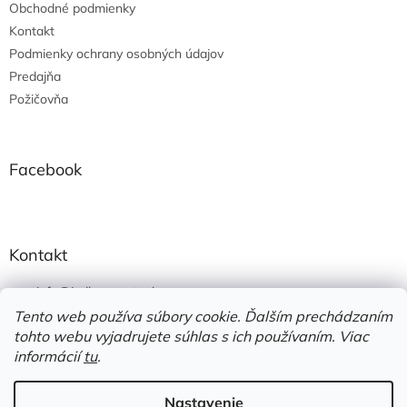
Obchodné podmienky
i
e
Kontakt
Podmienky ochrany osobných údajov
Predajňa
Požičovňa
Facebook
Kontakt
info
@
jedlonacesty.sk
Tento web používa súbory cookie. Ďalším prechádzaním
+421 908 774 221
tohto webu vyjadrujete súhlas s ich používaním. Viac
https://www.facebook.com/jedlonacesty.sk/
informácií
tu
.
Nastavenie