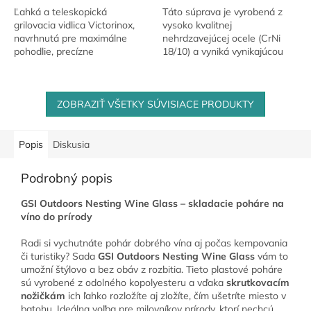
Ľahká a teleskopická
Táto súprava je vyrobená z
grilovacia vidlica Victorinox,
vysoko kvalitnej
navrhnutá pre maximálne
nehrdzavejúcej ocele (CrNi
pohodlie, precízne
18/10) a vyniká vynikajúcou
spracovanie a spoľahlivosť pri
odolnosťou a spoľahlivosťou.
každom grilovaní.
Je navrhnutá tak, aby
vyhovovala potrebám...
ZOBRAZIŤ VŠETKY SÚVISIACE PRODUKTY
Popis
Diskusia
Podrobný popis
GSI Outdoors Nesting Wine Glass – skladacie poháre na
víno do prírody
Radi si vychutnáte pohár dobrého vína aj počas kempovania
či turistiky? Sada
GSI Outdoors Nesting Wine Glass
vám to
umožní štýlovo a bez obáv z rozbitia. Tieto plastové poháre
sú vyrobené z odolného kopolyesteru a vďaka
skrutkovacím
nožičkám
ich ľahko rozložíte aj zložíte, čím ušetríte miesto v
batohu. Ideálna voľba pre milovníkov prírody, ktorí nechcú