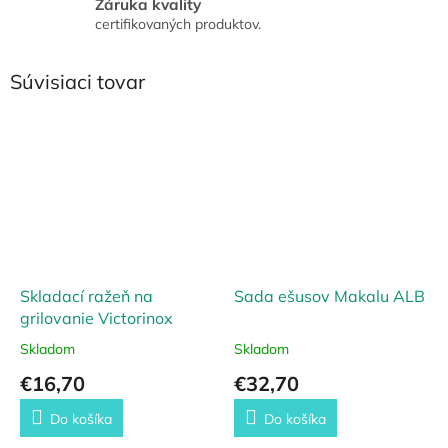
Záruka kvality
certifikovaných produktov.
Súvisiaci tovar
Skladací ražeň na
Sada ešusov Makalu ALB
grilovanie Victorinox
Skladom
Skladom
€16,70
€32,70
Do košíka
Do košíka