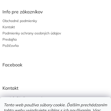
á
p
ä
Info pre zákazníkov
t
Obchodné podmienky
i
e
Kontakt
Podmienky ochrany osobných údajov
Predajňa
Požičovňa
Facebook
Kontakt
info
@
jedlonacesty.sk
Tento web používa súbory cookie. Ďalším prechádzaním
+421 908 774 221
tohto webu vyjadrujete súhlas s ich používaním. Viac