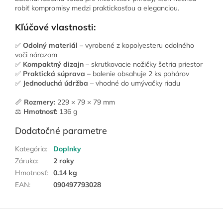
robiť kompromisy medzi praktickosťou a eleganciou.
Kľúčové vlastnosti:
✅
Odolný materiál
– vyrobené z kopolyesteru odolného
voči nárazom
✅
Kompaktný dizajn
– skrutkovacie nožičky šetria priestor
✅
Praktická súprava
– balenie obsahuje 2 ks pohárov
✅
Jednoduchá údržba
– vhodné do umývačky riadu
📏
Rozmery:
229 × 79 × 79 mm
⚖️
Hmotnosť:
136 g
Dodatočné parametre
Kategória
:
Doplnky
Záruka
:
2 roky
Hmotnosť
:
0.14 kg
EAN
:
090497793028
Z