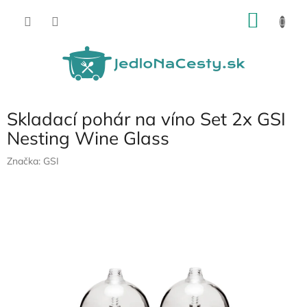
Prejsť
NÁKU
na
obsah
KOŠÍK
Skladací pohár na víno Set 2x GSI
Nesting Wine Glass
Značka:
GSI