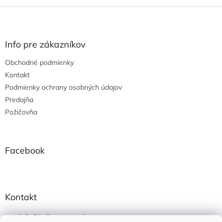
v
l
Z
á
á
d
p
a
ä
Info pre zákazníkov
c
t
i
Obchodné podmienky
i
e
e
Kontakt
p
r
Podmienky ochrany osobných údajov
v
Predajňa
k
Požičovňa
y
v
ý
p
Facebook
i
s
u
Kontakt
info
@
jedlonacesty.sk