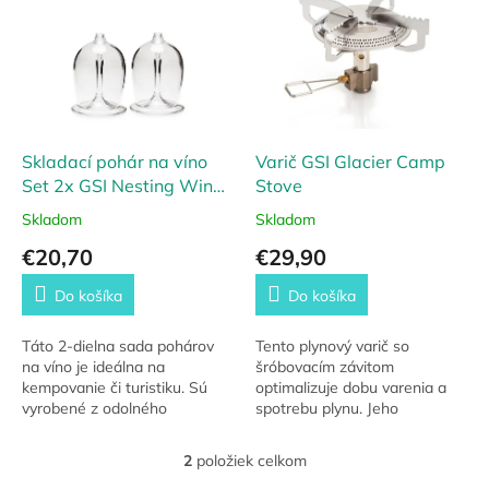
p
r
i
o
s
d
p
u
r
k
o
t
d
Skladací pohár na víno
Varič GSI Glacier Camp
o
u
Set 2x GSI Nesting Wine
Stove
v
k
Glass
Skladom
Skladom
t
€20,70
€29,90
o
v
Do košíka
Do košíka
Táto 2-dielna sada pohárov
Tento plynový varič so
na víno je ideálna na
šróbovacím závitom
kempovanie či turistiku. Sú
optimalizuje dobu varenia a
vyrobené z odolného
spotrebu plynu. Jeho
kopolyesteru a vďaka
konštrukcia z nerezovej oceli
skrutkovacím nožičkám ich
a hliníku zaručuje to, že varič
2
položiek celkom
O
ľahko rozložíte aj zložíte, čím...
bude slúžiť dlhé roky.