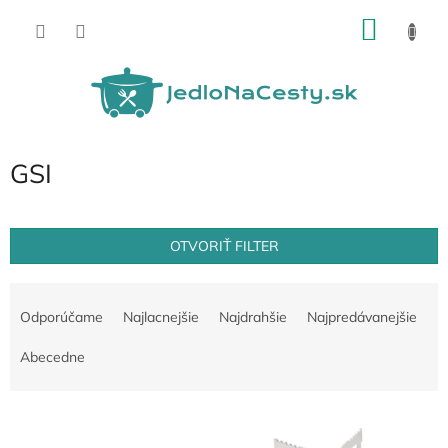
Prejsť
NÁKU
na
obsah
KOŠÍK
GSI
OTVORIŤ FILTER
R
a
Odporúčame
Najlacnejšie
Najdrahšie
Najpredávanejšie
d
e
Abecedne
n
i
V
e
ý
p