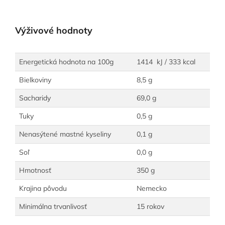
Výživové hodnoty
Energetická hodnota na 100g
1414 kJ / 333 kcal
Bielkoviny
8,5 g
Sacharidy
69,0 g
Tuky
0,5 g
Nenasýtené mastné kyseliny
0,1 g
Soľ
0,0 g
Hmotnosť
350 g
Krajina pôvodu
Nemecko
Minimálna trvanlivosť
15 rokov