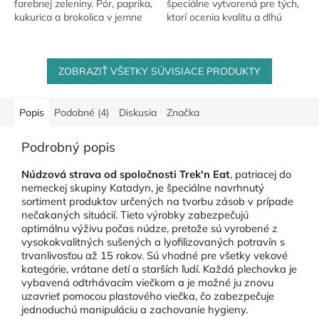
farebnej zeleniny. Pór, paprika,
špeciálne vytvorená pre tých,
kukurica a brokolica v jemne
ktorí ocenia kvalitu a dlhú
ochutenej omáčke dodávajú
skladovateľnosť. Starostlivo
jedlu veľa vitamínov.
vybrané rajčiny sú hlavným
zložením...
ZOBRAZIŤ VŠETKY SÚVISIACE PRODUKTY
Popis
Podobné (4)
Diskusia
Značka
Podrobný popis
Núdzová strava od spoločnosti Trek'n Eat
, patriacej do
nemeckej skupiny Katadyn, je špeciálne navrhnutý
sortiment produktov určených na tvorbu zásob v prípade
nečakaných situácií. Tieto výrobky zabezpečujú
optimálnu výživu počas núdze, pretože sú vyrobené z
vysokokvalitných sušených a lyofilizovaných potravín s
trvanlivosťou až 15 rokov. Sú vhodné pre všetky vekové
kategórie, vrátane detí a starších ľudí. Každá plechovka je
vybavená odtrhávacím viečkom a je možné ju znovu
uzavrieť pomocou plastového viečka, čo zabezpečuje
jednoduchú manipuláciu a zachovanie hygieny.