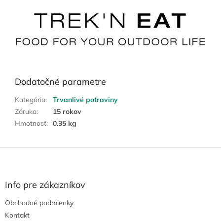
Dodatočné parametre
Kategória
:
Trvanlivé potraviny
Záruka
:
15 rokov
Hmotnosť
:
0.35 kg
Z
á
p
ä
Info pre zákazníkov
t
Obchodné podmienky
i
e
Kontakt