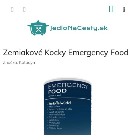
Prejsť
NÁKU
na
obsah
KOŠÍK
Zemiakové Kocky Emergency Food
Značka:
Katadyn