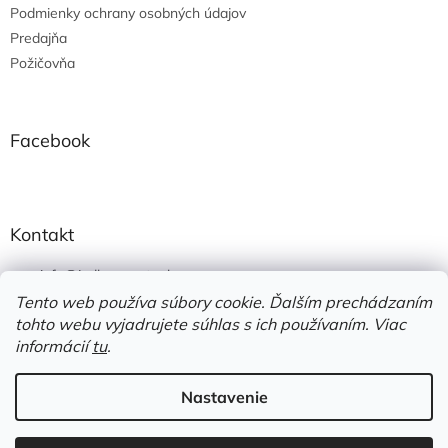
Podmienky ochrany osobných údajov
Predajňa
Požičovňa
Facebook
Kontakt
info
@
jedlonacesty.sk
Tento web používa súbory cookie. Ďalším prechádzaním
+421 908 774 221
tohto webu vyjadrujete súhlas s ich používaním. Viac
https://www.facebook.com/jedlonacesty.sk/
informácií
tu
.
Nastavenie
Vytvoril Shoptet