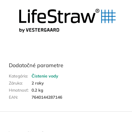
Dodatočné parametre
Kategória
:
Čistenie vody
Záruka
:
2 roky
Hmotnosť
:
0.2 kg
EAN
:
7640144287146
Z
á
p