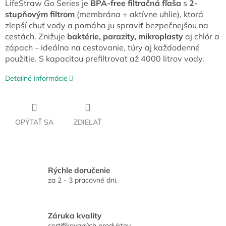
LifeStraw Go Series je
BPA-free filtračná fľaša
s
2-
stupňovým filtrom
(membrána + aktívne uhlie), ktorá
zlepší chuť vody a pomáha ju spraviť bezpečnejšou na
cestách. Znižuje
baktérie, parazity, mikroplasty
aj chlór a
zápach – ideálna na cestovanie, túry aj každodenné
použitie. S kapacitou prefiltrovať až 4000 litrov vody.
Detailné informácie
OPÝTAŤ SA
ZDIEĽAŤ
Rýchle doručenie
za 2 - 3 pracovné dni.
Záruka kvality
certifikovaných produktov.