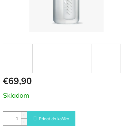
€69,90
Jednotková
Skladom
cena:
Pridať do košíka