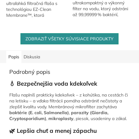
ultrakompaktný a výkonný
ultraľahká filtračná fľaša s
filter na vodu, ktorý odstráni
technológiou EZ-Clean
až 99,99999 % baktérií,
Membrane™, ktorá
prvokov a 100 % mikroplastov.
zabezpečuje mikrobiologicky
Vďaka hmotnosti iba 56 g a
bezpečnú vodu kdekoľvek.
životnosti...
Obsahuje aktívne uhlie, ktoré...
ZOBRAZIŤ VŠETKY SÚVISIACE PRODUKTY
Popis
Diskusia
Podrobný popis
💧 Bezpečnejšia voda kdekoľvek
Fľašu naplníš prakticky kdekoľvek – z kohútika, na cestách či
na letisku – a vďaka filtrácii pomáha odstrániť nečistoty a
zlepšiť kvalitu vody. Membránový mikrofilter zachytáva
baktérie (E. coli, Salmonella)
,
parazity (Giardia,
Cryptosporidium)
,
mikroplasty
, piesok, usadeniny a zákal.
🌿 Lepšia chuť a menej zápachu