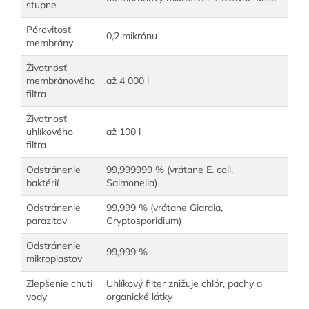
stupne
Pórovitosť
0,2 mikrónu
membrány
Životnosť
membránového
až 4 000 l
filtra
Životnosť
uhlíkového
až 100 l
filtra
Odstránenie
99,999999 % (vrátane E. coli,
baktérií
Salmonella)
Odstránenie
99,999 % (vrátane Giardia,
parazitov
Cryptosporidium)
Odstránenie
99,999 %
mikroplastov
Zlepšenie chuti
Uhlíkový filter znižuje chlór, pachy a
vody
organické látky