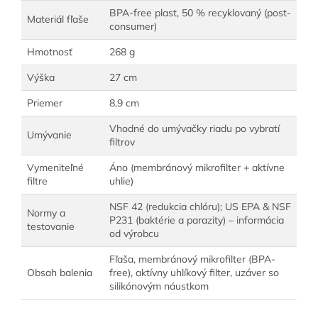
BPA-free plast, 50 % recyklovaný (post-
Materiál fľaše
consumer)
Hmotnosť
268 g
Výška
27 cm
Priemer
8,9 cm
Vhodné do umývačky riadu po vybratí
Umývanie
filtrov
Vymeniteľné
Áno (membránový mikrofilter + aktívne
filtre
uhlie)
NSF 42 (redukcia chlóru); US EPA & NSF
Normy a
P231 (baktérie a parazity) – informácia
testovanie
od výrobcu
Fľaša, membránový mikrofilter (BPA-
Obsah balenia
free), aktívny uhlíkový filter, uzáver so
silikónovým náustkom