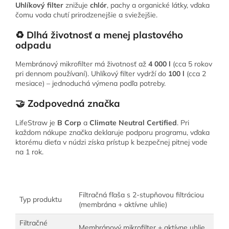
Uhlíkový filter
znižuje
chlór
, pachy a organické látky, vďaka
čomu voda chutí prirodzenejšie a sviežejšie.
♻️ Dlhá životnosť a menej plastového
odpadu
Membránový mikrofilter má životnosť až
4 000 l
(cca 5 rokov
pri dennom používaní). Uhlíkový filter vydrží do
100 l
(cca 2
mesiace) – jednoduchá výmena podľa potreby.
🤝 Zodpovedná značka
LifeStraw je
B Corp
a
Climate Neutral Certified
. Pri
každom nákupe značka deklaruje podporu programu, vďaka
ktorému dieťa v núdzi získa prístup k bezpečnej pitnej vode
na 1 rok.
Filtračná fľaša s 2-stupňovou filtráciou
Typ produktu
(membrána + aktívne uhlie)
Filtračné
Membránový mikrofilter + aktívne uhlie