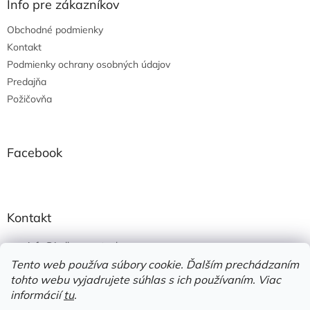
ä
Info pre zákazníkov
t
Obchodné podmienky
i
e
Kontakt
Podmienky ochrany osobných údajov
Predajňa
Požičovňa
Facebook
Kontakt
info
@
jedlonacesty.sk
Tento web používa súbory cookie. Ďalším prechádzaním
+421 908 774 221
tohto webu vyjadrujete súhlas s ich používaním. Viac
https://www.facebook.com/jedlonacesty.sk/
informácií
tu
.