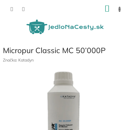
Prejsť
NÁKU
na
obsah
KOŠÍK
Micropur Classic MC 50’000P
Značka:
Katadyn