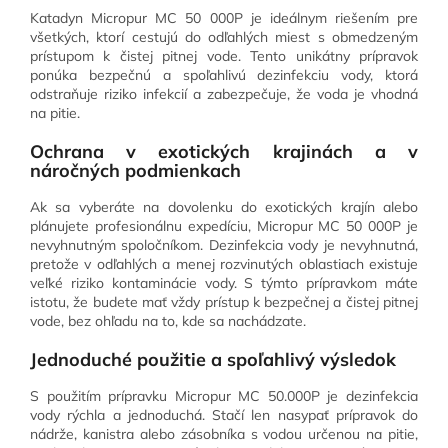
Katadyn Micropur MC 50 000P je ideálnym riešením pre
všetkých, ktorí cestujú do odľahlých miest s obmedzeným
prístupom k čistej pitnej vode. Tento unikátny prípravok
ponúka bezpečnú a spoľahlivú dezinfekciu vody, ktorá
odstraňuje riziko infekcií a zabezpečuje, že voda je vhodná
na pitie.
Ochrana v exotických krajinách a v
náročných podmienkach
Ak sa vyberáte na dovolenku do exotických krajín alebo
plánujete profesionálnu expedíciu, Micropur MC 50 000P je
nevyhnutným spoločníkom. Dezinfekcia vody je nevyhnutná,
pretože v odľahlých a menej rozvinutých oblastiach existuje
veľké riziko kontaminácie vody. S týmto prípravkom máte
istotu, že budete mať vždy prístup k bezpečnej a čistej pitnej
vode, bez ohľadu na to, kde sa nachádzate.
Jednoduché použitie a spoľahlivý výsledok
S použitím prípravku Micropur MC 50.000P je dezinfekcia
vody rýchla a jednoduchá. Stačí len nasypať prípravok do
nádrže, kanistra alebo zásobníka s vodou určenou na pitie,