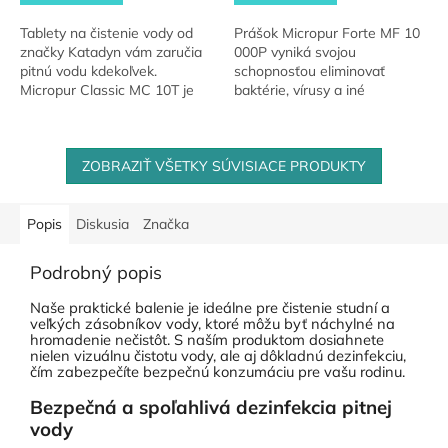
Tablety na čistenie vody od
Prášok Micropur Forte MF 10
značky Katadyn vám zaručia
000P vyniká svojou
pitnú vodu kdekoľvek.
schopnosťou eliminovať
Micropur Classic MC 10T je
baktérie, vírusy a iné
bezpečná ochrana pred
mikroorganizmy v čistej vode.
mikroorganizmami.
Tento produkt je navrhnutý
tak, aby zabezpečil nielen...
ZOBRAZIŤ VŠETKY SÚVISIACE PRODUKTY
Popis
Diskusia
Značka
Podrobný popis
Naše praktické balenie je ideálne pre čistenie studní a
veľkých zásobníkov vody, ktoré môžu byť náchylné na
hromadenie nečistôt. S naším produktom dosiahnete
nielen vizuálnu čistotu vody, ale aj dôkladnú dezinfekciu,
čím zabezpečíte bezpečnú konzumáciu pre vašu rodinu.
Bezpečná a spoľahlivá dezinfekcia pitnej
vody