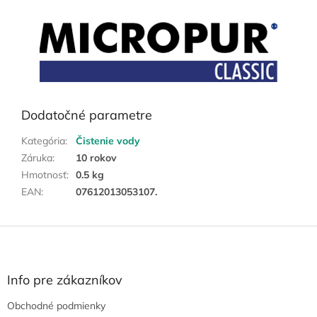
Dodatočné parametre
Kategória
:
Čistenie vody
Záruka
:
10 rokov
Hmotnosť
:
0.5 kg
EAN
:
07612013053107.
Z
á
p
ä
Info pre zákazníkov
t
Obchodné podmienky
i