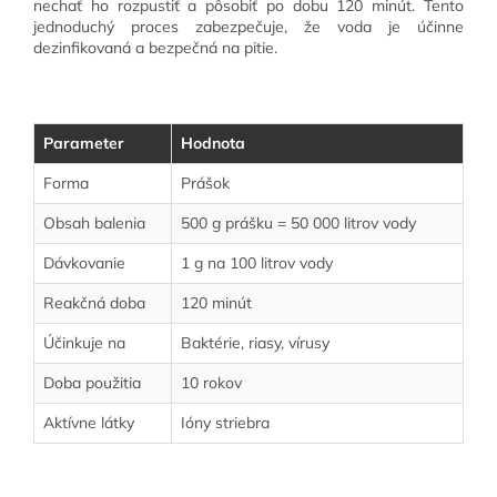
nechať ho rozpustiť a pôsobiť po dobu 120 minút. Tento
jednoduchý proces zabezpečuje, že voda je účinne
dezinfikovaná a bezpečná na pitie.
Parameter
Hodnota
Forma
Prášok
Obsah balenia
500 g prášku = 50 000 litrov vody
Dávkovanie
1 g na 100 litrov vody
Reakčná doba
120 minút
Účinkuje na
Baktérie, riasy, vírusy
Doba použitia
10 rokov
Aktívne látky
Ióny striebra