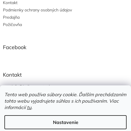
e
Kontakt
Podmienky ochrany osobných údajov
Predajňa
Požičovňa
Facebook
Kontakt
info
@
jedlonacesty.sk
Tento web používa súbory cookie. Ďalším prechádzaním
+421 908 774 221
tohto webu vyjadrujete súhlas s ich používaním. Viac
https://www.facebook.com/jedlonacesty.sk/
informácií
tu
.
Nastavenie
Vytvoril Shoptet