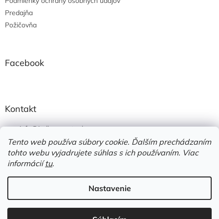
Podmienky ochrany osobných údajov
Predajňa
Požičovňa
Facebook
Kontakt
info
@
jedlonacesty.sk
Tento web používa súbory cookie. Ďalším prechádzaním
+421 908 774 221
tohto webu vyjadrujete súhlas s ich používaním. Viac
https://www.facebook.com/jedlonacesty.sk/
informácií
tu
.
Nastavenie
Vytvoril Shoptet