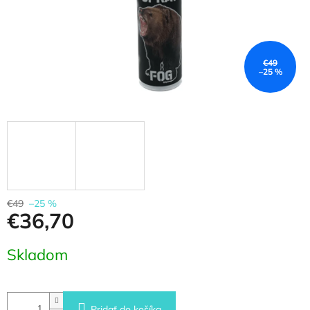
€49
–25 %
€49
–25 %
€36,70
Jednotková
Skladom
cena:
Pridať do košíka