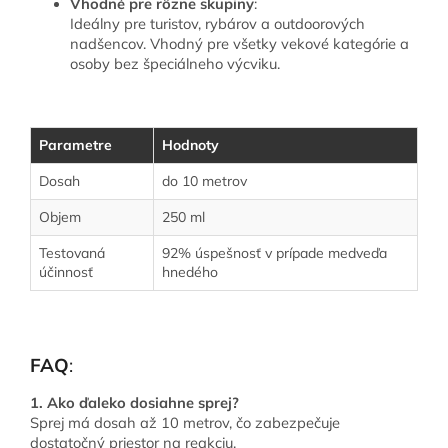
Vhodné pre rôzne skupiny
:
Ideálny pre turistov, rybárov a outdoorových
nadšencov. Vhodný pre všetky vekové kategórie a
osoby bez špeciálneho výcviku.
Parametre
Hodnoty
Dosah
do 10 metrov
Objem
250 ml
Testovaná
92% úspešnosť v prípade medveďa
účinnosť
hnedého
FAQ
:
1. Ako ďaleko dosiahne sprej?
Sprej má dosah až 10 metrov, čo zabezpečuje
dostatočný priestor na reakciu.