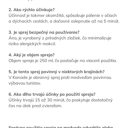
2. Ako rýchlo účinkuje?
Účinnosť je takmer okamžitá, spôsobuje pálenie v očiach
a dýchacích cestách, a dočasné oslepnutie až na 5 minút.
3. Je sprej bezpečný na používanie?
Áno, je vyrobený z prírodných zložiek, čo minimalizuje
riziko alergických reakcií.
4. Aký je objem spreja?
Objem spreja je 250 ml, čo postačuje na viaceré použitia.
5. Je tento sprej povinný v niektorých krajinách?
V Kanade je obranný sprej proti medveďom povinnou
výbavou turistov.
6. Ako dlho trvajú účinky po použití spreja?
Účinky trvajú 15 až 30 minút, čo poskytuje dostatočný
čas na útek pred zvieraťom.
Správne použitie spreja na medvede odvrátilo alebo