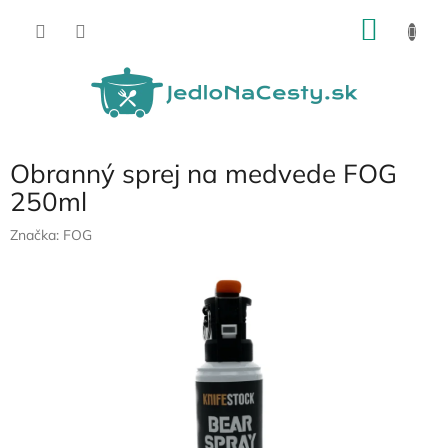
Prejsť
NÁKU
na
obsah
KOŠÍK
Obranný sprej na medvede FOG
250ml
Značka:
FOG