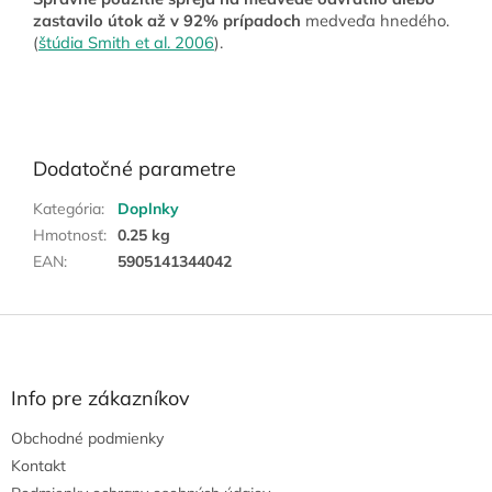
zastavilo útok až v 92% prípadoch
medveďa hnedého.
(
štúdia Smith et al. 2006
).
Dodatočné parametre
Kategória
:
Doplnky
Hmotnosť
:
0.25 kg
EAN
:
5905141344042
Z
á
p
ä
Info pre zákazníkov
t
Obchodné podmienky
i
e
Kontakt