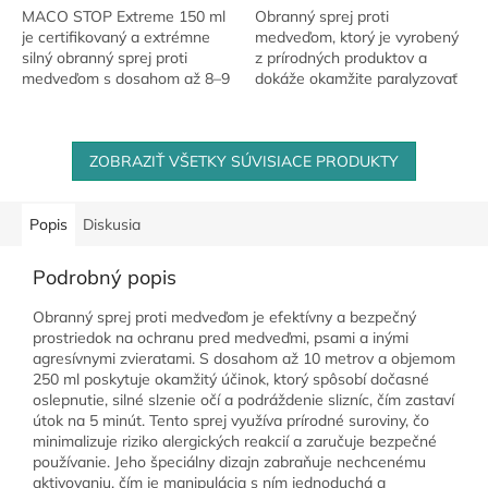
MACO STOP Extreme 150 ml
Obranný sprej proti
je certifikovaný a extrémne
medveďom, ktorý je vyrobený
silný obranný sprej proti
z prírodných produktov a
medveďom s dosahom až 8–9
dokáže okamžite paralyzovať
metrov a silou až 2 000 000
útočníka. Vysoký podiel
SHU, vhodný pre turistov,
látky OC (Oleoresin
lesníkov a outdoor...
Capsicum) – 15 % robí z...
ZOBRAZIŤ VŠETKY SÚVISIACE PRODUKTY
Popis
Diskusia
Podrobný popis
Obranný sprej proti medveďom je efektívny a bezpečný
prostriedok na ochranu pred medveďmi, psami a inými
agresívnymi zvieratami. S dosahom až 10 metrov a objemom
250 ml poskytuje okamžitý účinok, ktorý spôsobí dočasné
oslepnutie, silné slzenie očí a podráždenie slizníc, čím zastaví
útok na 5 minút. Tento sprej využíva prírodné suroviny, čo
minimalizuje riziko alergických reakcií a zaručuje bezpečné
používanie. Jeho špeciálny dizajn zabraňuje nechcenému
aktivovaniu, čím je manipulácia s ním jednoduchá a