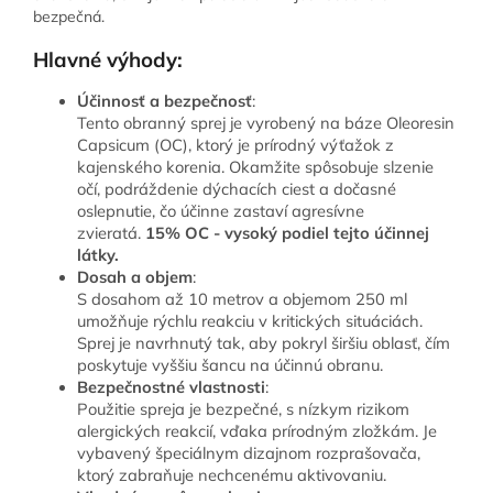
bezpečná.
Hlavné výhody:
Účinnosť a bezpečnosť
:
Tento obranný sprej je vyrobený na báze Oleoresin
Capsicum (OC), ktorý je prírodný výťažok z
kajenského korenia. Okamžite spôsobuje slzenie
očí, podráždenie dýchacích ciest a dočasné
oslepnutie, čo účinne zastaví agresívne
zvieratá.
15% OC - vysoký podiel tejto účinnej
látky.
Dosah a objem
:
S dosahom až 10 metrov a objemom 250 ml
umožňuje rýchlu reakciu v kritických situáciách.
Sprej je navrhnutý tak, aby pokryl širšiu oblasť, čím
poskytuje vyššiu šancu na účinnú obranu.
Bezpečnostné vlastnosti
:
Použitie spreja je bezpečné, s nízkym rizikom
alergických reakcií, vďaka prírodným zložkám. Je
vybavený špeciálnym dizajnom rozprašovača,
ktorý zabraňuje nechcenému aktivovaniu.