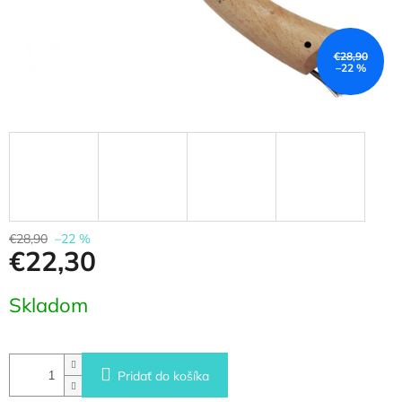
€28,90
–22 %
€28,90
–22 %
€22,30
Jednotková
Skladom
cena:
Pridať do košíka