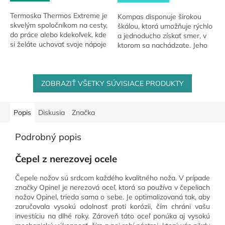
Termoska Thermos Extreme je
Kompas disponuje širokou
skvelým spoločníkom na cesty,
škálou, ktorá umožňuje rýchlo
do práce alebo kdekoľvek, kde
a jednoducho získať smer, v
si želáte uchovať svoje nápoje
ktorom sa nachádzate. Jeho
horúce alebo chladené.
skladací dizajn robí z tohto
kompasu praktického
spoločníka, ktorý...
ZOBRAZIŤ VŠETKY SÚVISIACE PRODUKTY
Popis
Diskusia
Značka
Podrobný popis
Čepel z nerezovej ocele
Čepele nožov sú srdcom každého kvalitného noža. V prípade
značky Opinel je nerezová oceľ, ktorá sa používa v čepeliach
nožov Opinel, trieda sama o sebe. Je optimalizovaná tak, aby
zaručovala vysokú odolnosť proti korózii, čím chráni vašu
investíciu na dlhé roky. Zároveň táto oceľ ponúka aj vysokú