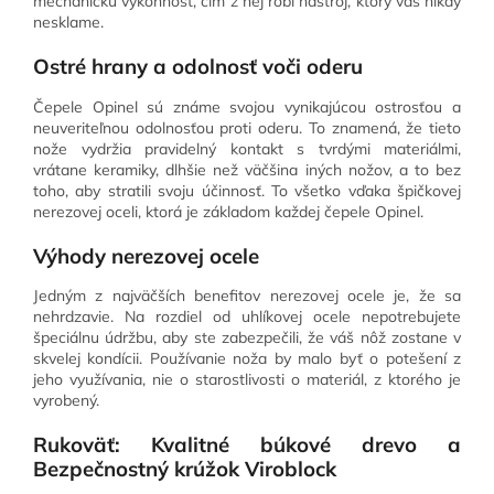
mechanickú výkonnosť, čím z nej robí nástroj, ktorý vás nikdy
nesklame.
Ostré hrany a odolnosť voči oderu
Čepele Opinel sú známe svojou vynikajúcou ostrosťou a
neuveriteľnou odolnosťou proti oderu. To znamená, že tieto
nože vydržia pravidelný kontakt s tvrdými materiálmi,
vrátane keramiky, dlhšie než väčšina iných nožov, a to bez
toho, aby stratili svoju účinnosť. To všetko vďaka špičkovej
nerezovej oceli, ktorá je základom každej čepele Opinel.
Výhody nerezovej ocele
Jedným z najväčších benefitov nerezovej ocele je, že sa
nehrdzavie. Na rozdiel od uhlíkovej ocele nepotrebujete
špeciálnu údržbu, aby ste zabezpečili, že váš nôž zostane v
skvelej kondícii. Používanie noža by malo byť o potešení z
jeho využívania, nie o starostlivosti o materiál, z ktorého je
vyrobený.
Rukoväť: Kvalitné búkové drevo a
Bezpečnostný krúžok Viroblock