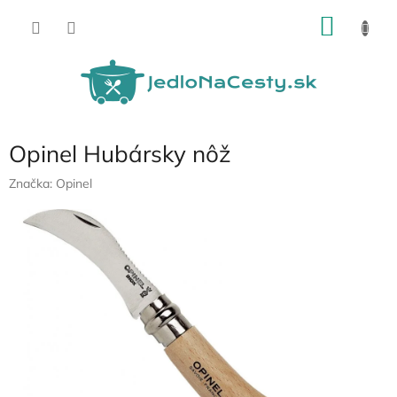
Prejsť
NÁKU
na
obsah
KOŠÍK
Opinel Hubársky nôž
Značka:
Opinel