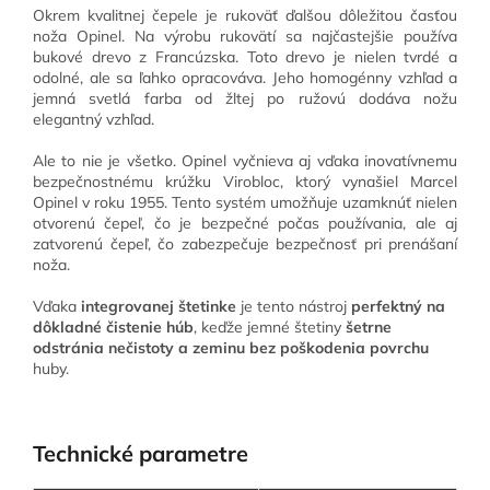
Okrem kvalitnej čepele je rukoväť ďalšou dôležitou časťou
noža Opinel. Na výrobu rukovätí sa najčastejšie používa
bukové drevo z Francúzska. Toto drevo je nielen tvrdé a
odolné, ale sa ľahko opracováva. Jeho homogénny vzhľad a
jemná svetlá farba od žltej po ružovú dodáva nožu
elegantný vzhľad.
Ale to nie je všetko. Opinel vyčnieva aj vďaka inovatívnemu
bezpečnostnému krúžku Virobloc, ktorý vynašiel Marcel
Opinel v roku 1955. Tento systém umožňuje uzamknúť nielen
otvorenú čepeľ, čo je bezpečné počas používania, ale aj
zatvorenú čepeľ, čo zabezpečuje bezpečnosť pri prenášaní
noža.
Vďaka
integrovanej štetinke
je tento nástroj
perfektný na
dôkladné čistenie húb
, keďže jemné štetiny
šetrne
odstránia nečistoty a zeminu bez poškodenia povrchu
huby.
Technické parametre