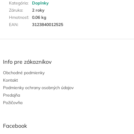
Kategória
:
Doplnky
Záruka
:
2 roky
Hmotnosť
:
0.06 kg
EAN
:
3123840012525
Z
á
p
ä
Info pre zákazníkov
t
Obchodné podmienky
i
e
Kontakt
Podmienky ochrany osobných údajov
Predajňa
Požičovňa
Facebook