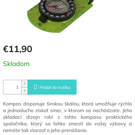
€11,90
Jednotková
Skladom
cena:
Pridať do košíka
Kompas disponuje širokou škálou, ktorá umožňuje rýchlo
a jednoducho získať smer, v ktorom sa nachádzate. Jeho
skladací dizajn robí z tohto kompasu praktického
spoločníka, ktorý sa ľahko zmestí do vašej výbavy a
nemáte tak starosť o jeho prenášanie.