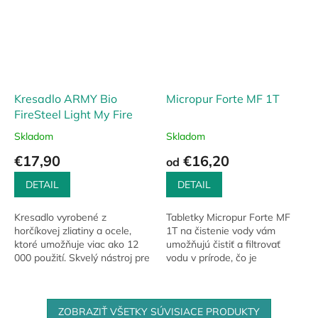
Kresadlo ARMY Bio
Micropur Forte MF 1T
FireSteel Light My Fire
Skladom
Skladom
€17,90
€16,20
od
DETAIL
DETAIL
Kresadlo vyrobené z
Tabletky Micropur Forte MF
horčíkovej zliatiny a ocele,
1T na čistenie vody vám
ktoré umožňuje viac ako 12
umožňujú čistiť a filtrovať
000 použití. Skvelý nástroj pre
vodu v prírode, čo je
spoľahlivé rozdúchanie ohňa v
mimoriadne dôležité pri
akýchkoľvek podmienkach.
turistike alebo v núdzových
situáciách. Sú to...
ZOBRAZIŤ VŠETKY SÚVISIACE PRODUKTY