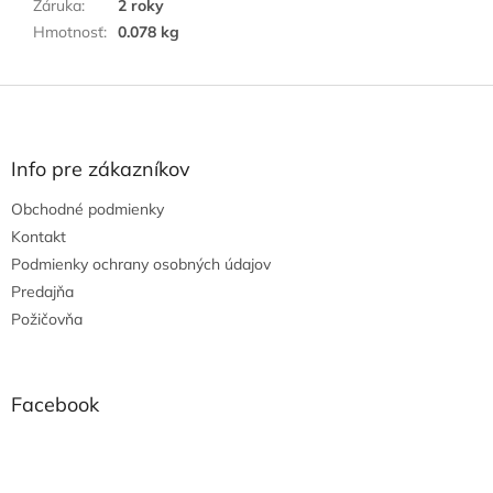
Záruka
:
2 roky
Hmotnosť
:
0.078 kg
Z
á
p
ä
Info pre zákazníkov
t
Obchodné podmienky
i
e
Kontakt
Podmienky ochrany osobných údajov
Predajňa
Požičovňa
Facebook