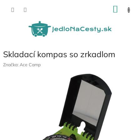
Prejsť
NÁKU
na
obsah
KOŠÍK
Skladací kompas so zrkadlom
Značka:
Ace Camp