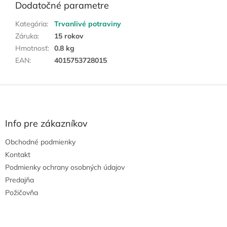
Dodatočné parametre
Kategória
:
Trvanlivé potraviny
Záruka
:
15 rokov
Hmotnosť
:
0.8 kg
EAN
:
4015753728015
Z
á
p
ä
Info pre zákazníkov
t
Obchodné podmienky
i
e
Kontakt
Podmienky ochrany osobných údajov
Predajňa
Požičovňa