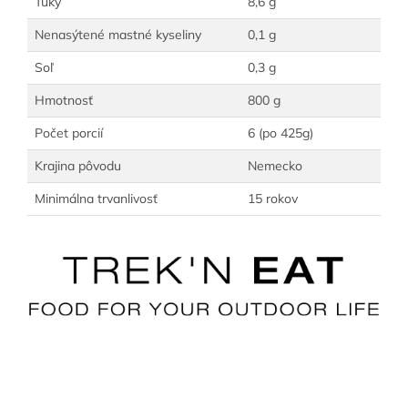
Tuky
8,6 g
Nenasýtené mastné kyseliny
0,1 g
Soľ
0,3 g
Hmotnosť
800 g
Počet porcií
6 (po 425g)
Krajina pôvodu
Nemecko
Minimálna trvanlivosť
15 rokov