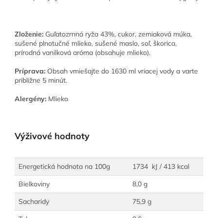
Zloženie:
Guľatozrnná ryža 43%, cukor, zemiaková múka,
sušené plnotučné mlieko, sušené maslo, soľ, škorica,
prírodná vanilková aróma (obsahuje mlieko).
Príprava:
Obsah vmiešajte do 1630 ml vriacej vody a varte
približne 5 minút.
Alergény:
Mlieko
Výživové hodnoty
Energetická hodnota na 100g
1734 kJ / 413 kcal
Bielkoviny
8,0 g
Sacharidy
75,9 g