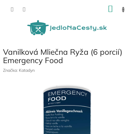
Prejsť
NÁKU
na
obsah
KOŠÍK
Vanilková Mliečna Ryža (6 porcií)
Emergency Food
Značka:
Katadyn