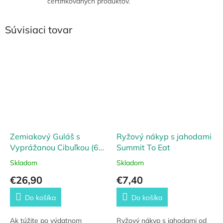
certifikovaných produktov.
Súvisiaci tovar
Zemiakový Guláš s
Ryžový nákyp s jahodami
Vyprážanou Cibuľkou (6
Summit To Eat
porcií) Emergency Food
Skladom
Skladom
€26,90
€7,40
Do košíka
Do košíka
Ak túžite po výdatnom
Ryžový nákyp s jahodami od