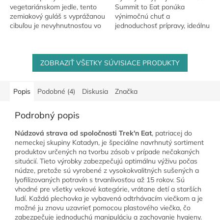
vegetariánskom jedle, tento
Summit to Eat ponúka
zemiakový guláš s vyprážanou
výnimočnú chuť a
cibuľou je nevyhnutnosťou vo
jednoduchosť prípravy, ideálnu
vašom balíčku alebo taške.
pre turistické dobrodružstvá, s
Zemiaky a sója zaisťujú nielen
7-ročnou zárukou trvanlivosti.
uspokojenie...
ZOBRAZIŤ VŠETKY SÚVISIACE PRODUKTY
Popis
Podobné (4)
Diskusia
Značka
Podrobný popis
Núdzová strava od spoločnosti Trek'n Eat
, patriacej do
nemeckej skupiny Katadyn, je špeciálne navrhnutý sortiment
produktov určených na tvorbu zásob v prípade nečakaných
situácií. Tieto výrobky zabezpečujú optimálnu výživu počas
núdze, pretože sú vyrobené z vysokokvalitných sušených a
lyofilizovaných potravín s trvanlivosťou až 15 rokov. Sú
vhodné pre všetky vekové kategórie, vrátane detí a starších
ľudí. Každá plechovka je vybavená odtrhávacím viečkom a je
možné ju znovu uzavrieť pomocou plastového viečka, čo
zabezpečuje jednoduchú manipuláciu a zachovanie hygieny.