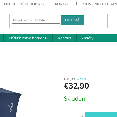
OBCHODNÉ PODMIENKY
KONTAKT
PODMIENKY OCHRAN
HĽADAŤ
Príslušenstvo k vareniu
Kontakt
Značky
€41,90
–21 %
€32,90
Jednotková
Skladom
cena: