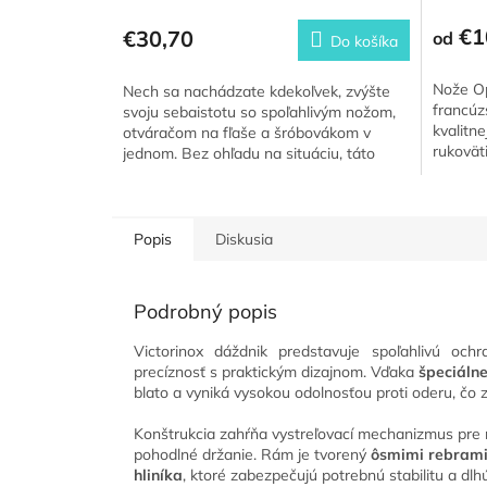
€1
€30,70
od
Do košíka
Nože Op
Nech sa nachádzate kdekoľvek, zvýšte
francúzs
svoju sebaistotu so spoľahlivým nožom,
kvalitne
otváračom na fľaše a šróbovákom v
rukovät
jednom. Bez ohľadu na situáciu, táto
na turist
karta je váš verný spoločník,...
Popis
Diskusia
Podrobný popis
Victorinox dáždnik predstavuje spoľahlivú och
precíznosť s praktickým dizajnom. Vďaka
špeciáln
blato a vyniká vysokou odolnosťou proti oderu, čo
Konštrukcia zahŕňa vystreľovací mechanizmus pre 
pohodlné držanie. Rám je tvorený
ôsmimi rebrami
hliníka
, ktoré zabezpečujú potrebnú stabilitu a dlhú