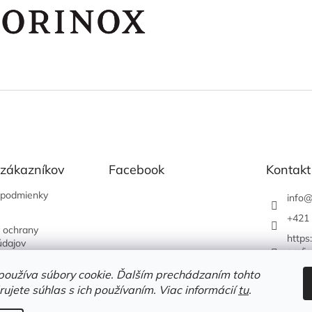
 zákazníkov
Facebook
Kontakt
podmienky
info
+421 
 ochrany
https
údajov
om/je
používa súbory cookie. Ďalším prechádzaním tohto
ujete súhlas s ich používaním. Viac informácií
tu
.