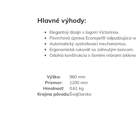
Hlavné výhody:
Elegantný dizajn s logom Victorinox.
Povrchová úprava Ecorepel® odpudzujúca vo
Automatický vystreľovací mechanizmus.
Ergonomická rukoväť so zahnutým koncom.
Odolná konštrukcia s ôsmimi rebrami (sklenen
Výška:
960 mm
Priemer:
1200 mm
Hmotnosť:
0,61 kg
Krajina pôvodu:
Švajčiarsko