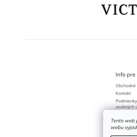
Z
á
p
ä
t
Info pre
i
e
Obchodné 
Kontakt
Podmienky
osobných 
Predajňa
Tento web 
Požičovňa
webu vyjadr