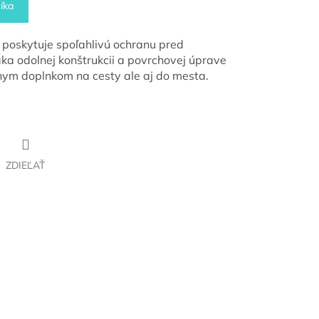
íka
x poskytuje spoľahlivú ochranu pred
a odolnej konštrukcii a povrchovej úprave
nym doplnkom na cesty ale aj do mesta.
ZDIEĽAŤ