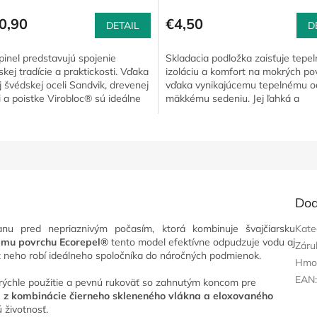
0,90
€4,50
DETAIL
D
inel predstavujú spojenie
Skladacia podložka zaisťuje tepe
kej tradície a praktickosti. Vďaka
izoláciu a komfort na mokrých p
j švédskej oceli Sandvik, drevenej
vďaka vynikajúcemu tepelnému o
i a poistke Virobloc® sú ideálne
mäkkému sedeniu. Jej ľahká a
iku,...
skladateľná konštrukcia umožňuje.
Dod
ranu pred nepriaznivým počasím, ktorá kombinuje švajčiarsku
Kate
emu povrchu Ecorepel®
tento model efektívne odpudzuje vodu aj
Záru
 z neho robí ideálneho spoločníka do náročných podmienok.
Hmo
EAN
rýchle použitie a pevnú rukoväť so zahnutým koncom pre
 z kombinácie čierneho skleneného vlákna a eloxovaného
 životnosť.