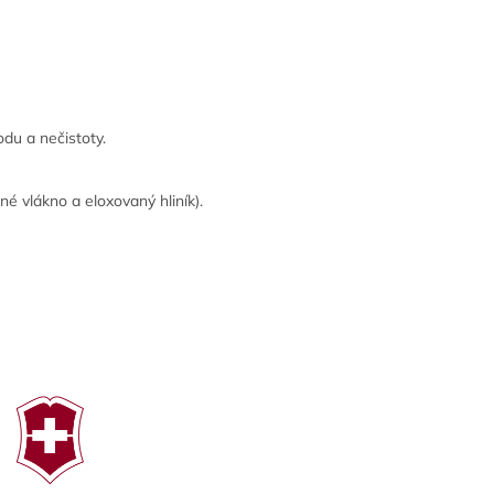
du a nečistoty.
é vlákno a eloxovaný hliník).