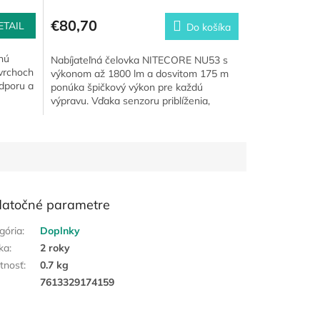
€80,70
ETAIL
Do košíka
lnú
Nabíjateľná čelovka NITECORE NU53 s
ovrchoch
výkonom až 1800 lm a dosvitom 175 m
dporu a
ponúka špičkový výkon pre každú
výpravu. Vďaka senzoru priblíženia,
..
výdrži až 153 hodín a odolnosti IP68...
atočné parametre
gória
:
Doplnky
ka
:
2 roky
tnosť
:
0.7 kg
:
7613329174159