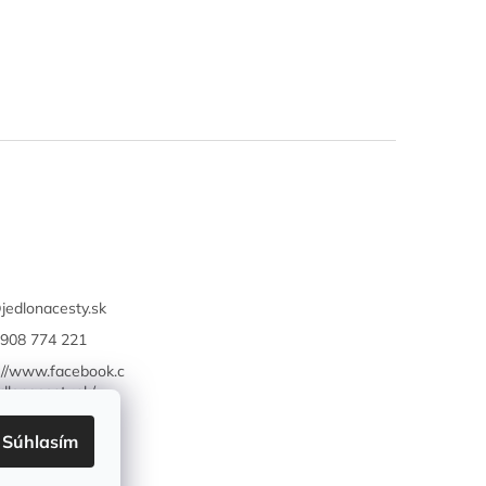
@
jedlonacesty.sk
908 774 221
://www.facebook.c
dlonacesty.sk/
Súhlasím