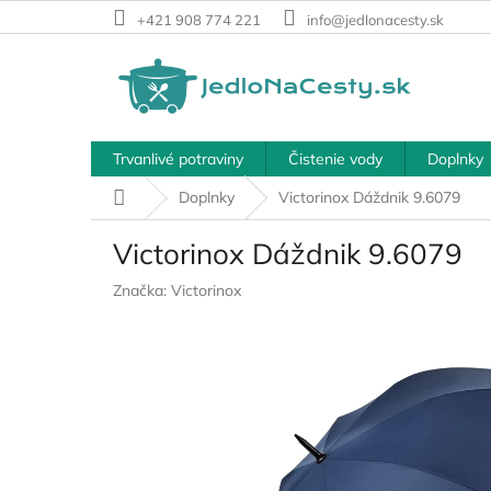
Prejsť
+421 908 774 221
info@jedlonacesty.sk
na
obsah
Trvanlivé potraviny
Čistenie vody
Doplnky
Domov
Doplnky
Victorinox Dáždnik 9.6079
Victorinox Dáždnik 9.6079
Značka:
Victorinox