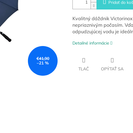
Pridať do koš
Kvalitný dáždnik Victorino
nepriaznivým počasím. Vďak
odpudzujúcej vodu je ideál
Detailné informácie
€41,90
–21 %
TLAČ
OPÝTAŤ SA