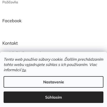
Požičovňa
Facebook
Kontakt
info
@
jedlonacesty.sk
Tento web používa súbory cookie. Ďalším prechádzaním
+421 908 774 221
tohto webu vyjadrujete súhlas s ich používaním. Viac
https://www.facebook.com/jedlonacesty.sk/
informácií
tu
.
Nastavenie
Vytvoril Shoptet
Súhlasím
Copyright 2026
JedloNaCesty
. Všetky práva vyhradené.
Využite dopravu zadarmo od 70€