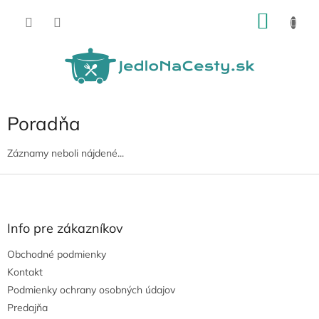
Prejsť
NÁKU
na
obsah
KOŠÍK
Poradňa
Záznamy neboli nájdené...
Z
á
p
ä
Info pre zákazníkov
t
Obchodné podmienky
i
e
Kontakt
Podmienky ochrany osobných údajov
Predajňa