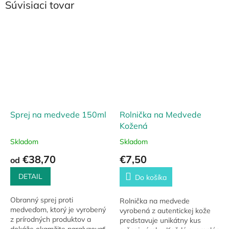
Súvisiaci tovar
Sprej na medvede 150ml
Rolnička na Medvede
Kožená
Skladom
Skladom
€38,70
€7,50
od
DETAIL
Do košíka
Obranný sprej proti
Rolnička na medvede
medveďom, ktorý je vyrobený
vyrobená z autentickej kože
z prírodných produktov a
predstavuje unikátny kus
dokáže okamžite paralyzovať