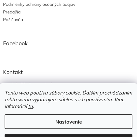
Podmienky ochrany osobných údajov
Predajňa
Požičovňa
Facebook
Kontakt
info
@
jedlonacesty.sk
Tento web používa súbory cookie. Ďalším prechádzaním
+421 908 774 221
tohto webu vyjadrujete súhlas s ich používaním. Viac
https://www.facebook.com/jedlonacesty.sk/
informácií
tu
.
Nastavenie
Vytvoril Shoptet