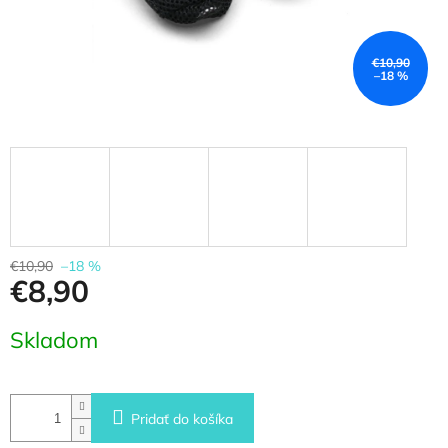
€10,90
–18 %
€10,90
–18 %
€8,90
Jednotková
Skladom
cena:
Pridať do košíka