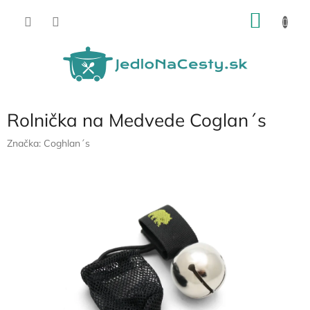
Prejsť
NÁKU
na
obsah
KOŠÍK
Rolnička na Medvede Coglan´s
Značka:
Coghlan´s