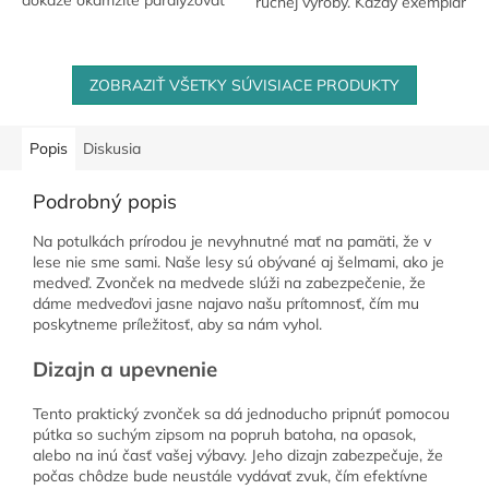
ručnej výroby. Každý exemplár
útočníka. Vysoký podiel
je starostlivo spracovaný a
látky OC (Oleoresin
vytvorený s láskou k detailom.
Capsicum) – 15 % robí z...
Táto kvalitná...
ZOBRAZIŤ VŠETKY SÚVISIACE PRODUKTY
Popis
Diskusia
Podrobný popis
Na potulkách prírodou je nevyhnutné mať na pamäti, že v
lese nie sme sami. Naše lesy sú obývané aj šelmami, ako je
medveď. Zvonček na medvede slúži na zabezpečenie, že
dáme medveďovi jasne najavo našu prítomnosť, čím mu
poskytneme príležitosť, aby sa nám vyhol.
Dizajn a upevnenie
Tento praktický zvonček sa dá jednoducho pripnúť pomocou
pútka so suchým zipsom na popruh batoha, na opasok,
alebo na inú časť vašej výbavy. Jeho dizajn zabezpečuje, že
počas chôdze bude neustále vydávať zvuk, čím efektívne