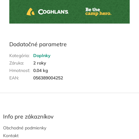
Dodatočné parametre
Kategória
:
Doplnky
Záruka
:
2 roky
Hmotnosť
:
0.04 kg
EAN
:
056389004252
Z
á
p
ä
Info pre zákazníkov
t
Obchodné podmienky
i
e
Kontakt