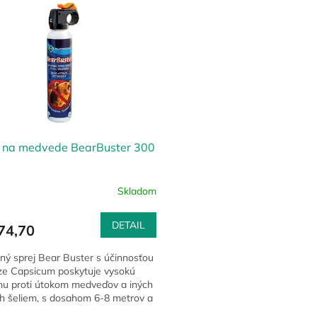
j na medvede BearBuster 300
Skladom
DETAIL
74,70
ný sprej Bear Buster s účinnosťou
ze Capsicum poskytuje vysokú
nu proti útokom medveďov a iných
ch šeliem, s dosahom 6-8 metrov a
a ochrannú bariéru...