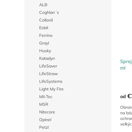
ý
i
ALB
p
e
Coghlan´s
i
p
Collonil
s
r
Esbit
p
o
r
d
Ferrino
o
u
Grayl
d
k
Husky
u
t
Katadyn
k
Spre
o
LifeSaver
t
ml
v
LifeStraw
o
v
LifeSystems
Light My Fire
€
od
Mil-Tec
MSR
Obran
Nitecore
na bá
ochra
Opinel
veľký
Petzl
vytvár