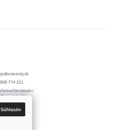
@
jedlonacesty.sk
908 774 221
://www.facebook.c
dlonacesty.sk/
Súhlasím