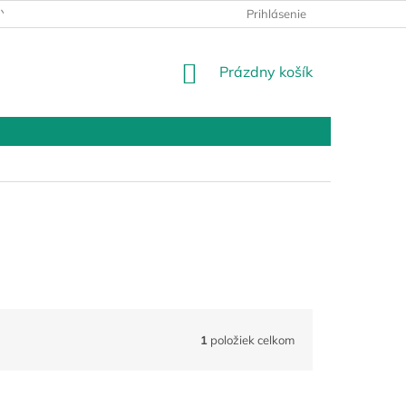
Y OSOBNÝCH ÚDAJOV
PREDAJŇA
Prihlásenie
POŽIČOVŇA
NÁKUPNÝ
Prázdny košík
KOŠÍK
1
položiek celkom