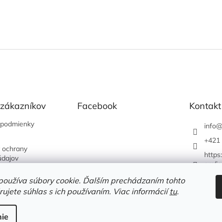
 zákazníkov
Facebook
Kontakt
podmienky
info
+421 
 ochrany
https
údajov
om/je
používa súbory cookie. Ďalším prechádzaním tohto
ujete súhlas s ich používaním. Viac informácií
tu
.
ie
é.