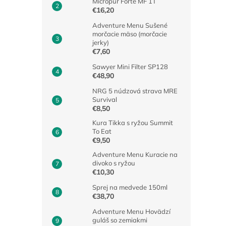
Micropur Forte MF 1T
€16,20
Adventure Menu Sušené
morčacie mäso (morčacie
jerky)
€7,60
Sawyer Mini Filter SP128
€48,90
NRG 5 núdzová strava MRE
Survival
€8,50
Kura Tikka s ryžou Summit
To Eat
€9,50
Adventure Menu Kuracie na
divoko s ryžou
€10,30
Sprej na medvede 150ml
€38,70
Adventure Menu Hovädzí
guláš so zemiakmi