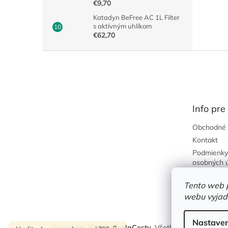
€9,70
Katadyn BeFree AC 1L Filter
s aktívným uhlíkom
€62,70
Z
á
p
ä
t
Info pre
i
e
Obchodné 
Kontakt
Podmienky
osobných 
Predajňa
Tento web 
Požičovňa
webu vyjadr
Nastaven
Copyright 2026
JedloNaCesty
. Všetky práva vyhraden