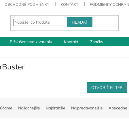
OBCHODNÉ PODMIENKY
KONTAKT
PODMIENKY OCHRAN
HĽADAŤ
Príslušenstvo k vareniu
Kontakt
Značky
rBuster
OTVORIŤ FILTER
rúčame
Najlacnejšie
Najdrahšie
Najpredávanejšie
Abecedne