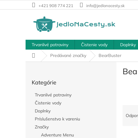
Prejsť
+421 908 774 221
info@jedlonacesty.sk
na
obsah
Trvanlivé potraviny
Čistenie vody
Doplnky
Domov
Predávané značky
BearBuster
B
Bea
o
Preskočiť
č
Kategórie
kategórie
n
ý
Trvanlivé potraviny
p
Čistenie vody
a
R
Doplnky
n
a
Odpo
e
Príslušenstvo k vareniu
d
l
Značky
e
V
n
Adventure Menu