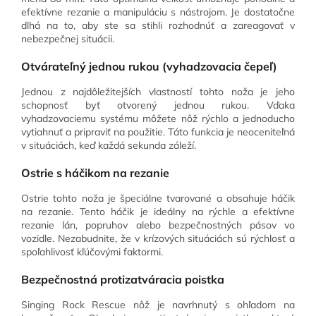
efektívne rezanie a manipuláciu s nástrojom. Je dostatočne
dlhá na to, aby ste sa stihli rozhodnúť a zareagovať v
nebezpečnej situácii.
Otvárateľný jednou rukou (vyhadzovacia čepeľ)
Jednou z najdôležitejších vlastností tohto noža je jeho
schopnosť byť otvorený jednou rukou. Vďaka
vyhadzovaciemu systému môžete nôž rýchlo a jednoducho
vytiahnuť a pripraviť na použitie. Táto funkcia je neoceniteľná
v situáciách, keď každá sekunda záleží.
Ostrie s háčikom na rezanie
Ostrie tohto noža je špeciálne tvarované a obsahuje háčik
na rezanie. Tento háčik je ideálny na rýchle a efektívne
rezanie lán, popruhov alebo bezpečnostných pásov vo
vozidle. Nezabudnite, že v krízových situáciách sú rýchlosť a
spoľahlivosť kľúčovými faktormi.
Bezpečnostná protizatváracia poistka
Singing Rock Rescue nôž je navrhnutý s ohľadom na