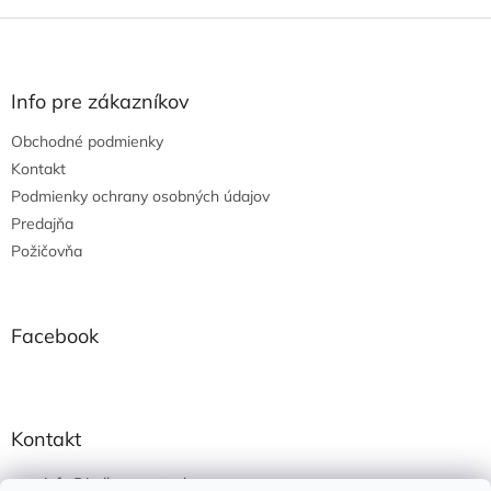
Z
á
p
ä
Info pre zákazníkov
t
Obchodné podmienky
i
e
Kontakt
Podmienky ochrany osobných údajov
Predajňa
Požičovňa
Facebook
Kontakt
info
@
jedlonacesty.sk