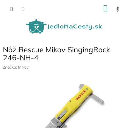
Prejsť
NÁKU
na
obsah
KOŠÍK
Nôž Rescue Mikov SingingRock
246-NH-4
Značka:
Mikov