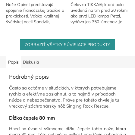
Nože Opinel predstavujú
Čelovka TIKKA®, ktorá bola
spojenie francúzskej tradície a
uvedená na trh pred 20 rokmi
praktickosti. Vďaka kvalitnej
ako prvá LED lampa Petzl,
švédskej oceli Sandvik,
vydáva jas 350 lúmenov. Je
drevenej rukoväti a poistke
kompaktná, ľahko sa používa
Virobloc® sú ideálne na
pomocou jediného tlačidla a
turistiku,...
pohodlne sa...
ZOBRAZIŤ VŠETKY SÚVISIACE PRODUKTY
Popis
Diskusia
Podrobný popis
Často sa ocitáme v situáciách, v ktorých potrebujeme
rýchlo a efektívne zasiahnuť, a to najmä v prípadoch
núdze a nebezpečenstva. Práve pre takéto chvíle je tu
vreckový záchranársky nôž Singing Rock Rescue.
Dĺžka čepele 80 mm
Hneď na úvod si všimneme dĺžku čepele tohto noža, ktorá
meria 80 mm. Táto optimálna veľkosť umožňuje pohodlné a