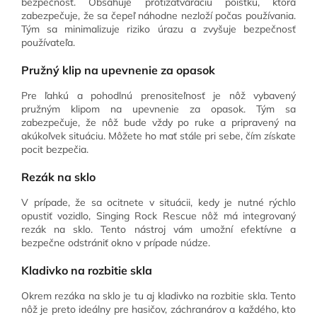
bezpečnosť. Obsahuje protizatváraciu poistku, ktorá
zabezpečuje, že sa čepeľ náhodne nezloží počas používania.
Tým sa minimalizuje riziko úrazu a zvyšuje bezpečnosť
používateľa.
Pružný klip na upevnenie za opasok
Pre ľahkú a pohodlnú prenositeľnosť je nôž vybavený
pružným klipom na upevnenie za opasok. Tým sa
zabezpečuje, že nôž bude vždy po ruke a pripravený na
akúkoľvek situáciu. Môžete ho mať stále pri sebe, čím získate
pocit bezpečia.
Rezák na sklo
V prípade, že sa ocitnete v situácii, kedy je nutné rýchlo
opustiť vozidlo, Singing Rock Rescue nôž má integrovaný
rezák na sklo. Tento nástroj vám umožní efektívne a
bezpečne odstrániť okno v prípade núdze.
Kladivko na rozbitie skla
Okrem rezáka na sklo je tu aj kladivko na rozbitie skla. Tento
nôž je preto ideálny pre hasičov, záchranárov a každého, kto