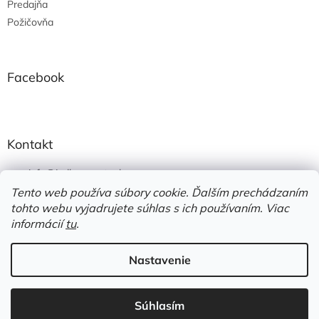
Predajňa
Požičovňa
Facebook
Kontakt
info
@
jedlonacesty.sk
Tento web používa súbory cookie. Ďalším prechádzaním
+421 908 774 221
tohto webu vyjadrujete súhlas s ich používaním. Viac
https://www.facebook.com/jedlonacesty.sk/
informácií
tu
.
Nastavenie
Vytvoril Shoptet
Súhlasím
Copyright 2026
JedloNaCesty
. Všetky práva vyhradené.
Využite dopravu zadarmo od 70€