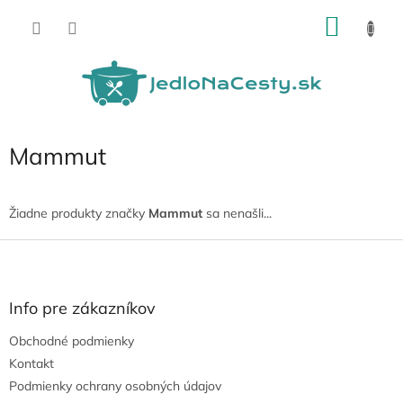
Prejsť
NÁKU
na
obsah
KOŠÍK
Mammut
Žiadne produkty značky
Mammut
sa nenašli...
Z
á
p
ä
Info pre zákazníkov
t
Obchodné podmienky
i
e
Kontakt
Podmienky ochrany osobných údajov