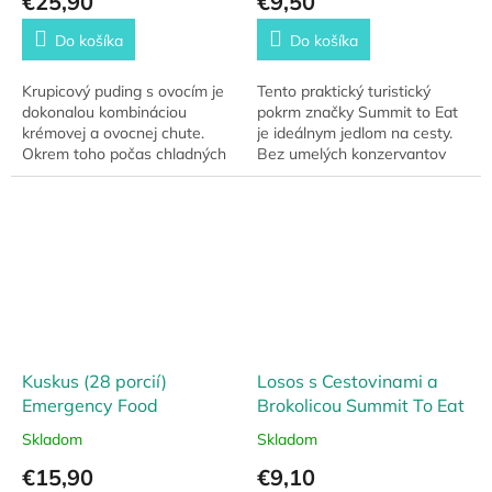
€25,90
€9,50
Do košíka
Do košíka
Krupicový puding s ovocím je
Tento praktický turistický
dokonalou kombináciou
pokrm značky Summit to Eat
krémovej a ovocnej chute.
je ideálnym jedlom na cesty.
Okrem toho počas chladných
Bez umelých konzervantov
mesiacov zahrieva aj zvnútra.
ponúka vynikajúcu prírodnú
Z balenia je možné spraviť až
arómu a má dlhú trvanlivosť
6 porcií.
až 7 rokov....
Kuskus (28 porcií)
Losos s Cestovinami a
Emergency Food
Brokolicou Summit To Eat
Skladom
Skladom
€15,90
€9,10