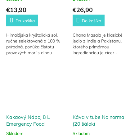
€13,90
€26,90
Do košíka
Do košíka
Himalájska kryštalická soľ,
Chana Masala je klasické
ručne selektovaná a 100 %
jedlo z Indie a Pakistanu,
prírodná, ponúka čistotu
ktorého primárnou
pravekých morí s dlhou
ingredienciou je cícer -
trvanlivosťou až 15 rokov.
strukovina s vysokým
obsahom bielkovín a
sacharidov. Nájdete tu tiež
pokladnicu...
Kakaový Nápoj 8 L
Káva v tube No normal
Emergency Food
(20 šálok)
Skladom
Skladom