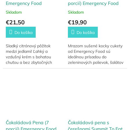
Emergency Food
porcií) Emergency Food
Skladom
Skladom
€21,50
€19,90
Do košíka
Do košíka
Sladký citrónový pôžitok
Mrazom sušené kocky cukety
medzi jedlami! Ľahký a
od Emergency Food sú
vzdušný krém s bohatou
ideálnou prísadou do
chuťou a bez zbytočných
zeleninových polievok, šalátov
prísad.
či ako príloha k dusenému
mäsu. Stačí povariť ako
čerstvú zeleninu po dobu 5...
Čokoládová Pena (7
Čokoládová pena s
porcií) Emergency Food
čerešnami Summit To Eat