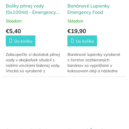
Balíky pitnej vody
Banánové Lupienky
(5x100ml) - Emergency
Emergency Food
Drinking Water
Skladom
Skladom
€5,40
€19,90
Do košíka
Do košíka
Zabezpečte si dostatok pitnej
Banánové lupienky vyrobené
vody v akejkoľvek situácií s
z čerstvo zozbieraných
našimi vreckami balenej vody.
banánov sú vyprážané v
Vrecká sú vyrobené z
kokosovom oleji a následne
odolných materiálov, ktoré
namáčané v cukrovom sirupe.
dokážu vodu zanechať v
Sú ideálnou prísadou energie
neporušenom stave...
do müsli, či iného...