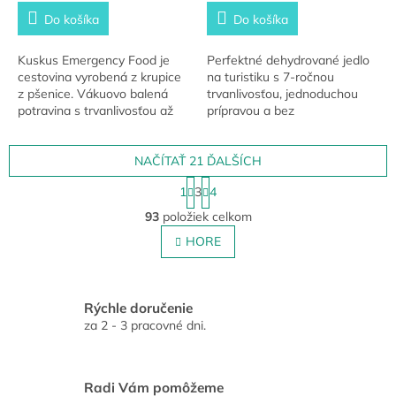
Do košíka
Do košíka
Kuskus Emergency Food je
Perfektné dehydrované jedlo
cestovina vyrobená z krupice
na turistiku s 7-ročnou
z pšenice. Vákuovo balená
trvanlivosťou, jednoduchou
potravina s trvanlivosťou až
prípravou a bez
15 rokov.
konzervačných látok. Váš
chutný spoločník na každej
NAČÍTAŤ 21 ĎALŠÍCH
ceste od Summit To Eat.
S
1
3
4
t
O
r
93
položiek celkom
v
á
l
HORE
n
á
k
o
d
v
a
a
c
Rýchle doručenie
n
i
za 2 - 3 pracovné dni.
i
e
e
p
r
Radi Vám pomôžeme
v