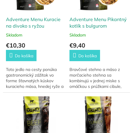
o
r
v
o
d
Adventure Menu Kuracie
Adventure Menu Pikantný
u
na divoko s ryžou
kotlík s bulgurom
k
Skladom
Skladom
t
€10,30
€9,40
o
v
Do košíka
Do košíka
Toto jedlo na cesty ponúka
Bravčové stehno a mäso z
gastronomický zážitok vo
morčacieho stehna sa
forme šťavnatých kúskov
kombinujú v jednej miske s
kuracieho mäsa, hnedej ryže a
omáčkou s prúžkami cibule,
krémovej paradajkovej
mäsovej klobásy, slaniny a
omáčky, ktorú dopĺňa cibuľka
húb. Rýchla príprava jedla
a slanina.
zaberie 10 minút.