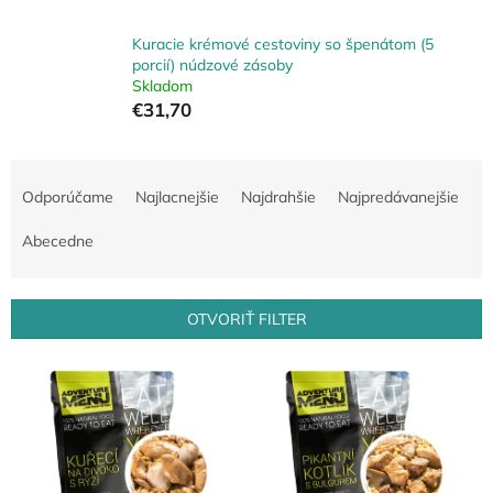
Kuracie krémové cestoviny so špenátom (5
porcií) núdzové zásoby
Skladom
€31,70
R
a
Odporúčame
Najlacnejšie
Najdrahšie
Najpredávanejšie
d
e
Abecedne
n
i
e
OTVORIŤ FILTER
p
r
V
o
ý
d
p
u
i
k
s
t
p