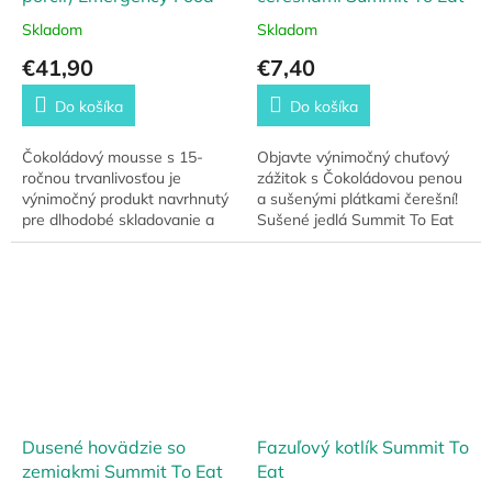
Skladom
Skladom
€41,90
€7,40
Do košíka
Do košíka
Čokoládový mousse s 15-
Objavte výnimočný chuťový
ročnou trvanlivosťou je
zážitok s Čokoládovou penou
výnimočný produkt navrhnutý
a sušenými plátkami čerešní!
pre dlhodobé skladovanie a
Sušené jedlá Summit To Eat
núdzové situácie. Táto
obsahujú prírodné suroviny
čokoládová pena je nielen
bez použitia umelých
lahodným potešením...
konzervačných...
Dusené hovädzie so
Fazuľový kotlík Summit To
zemiakmi Summit To Eat
Eat