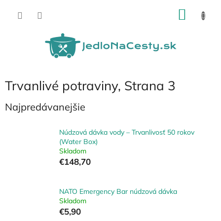
Prejsť
NÁKU
na
obsah
KOŠÍK
Trvanlivé potraviny
, Strana 3
Najpredávanejšie
Núdzová dávka vody – Trvanlivosť 50 rokov
(Water Box)
Skladom
€148,70
NATO Emergency Bar núdzová dávka
Skladom
€5,90