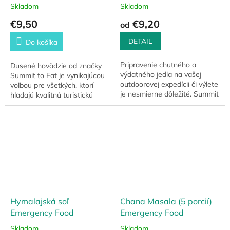
Skladom
Skladom
€9,50
€9,20
od
DETAIL
Do košíka
Pripravenie chutného a
Dusené hovädzie od značky
výdatného jedla na vašej
Summit to Eat je vynikajúcou
outdoorovej expedícii či výlete
voľbou pre všetkých, ktorí
je nesmierne dôležité. Summit
hľadajú kvalitnú turistickú
to Eat prináša jedinečný
stravu a trvanlivé jedlo na
zážitok vo forme ich
cesty. Tento lahodný a
Fazuľového Kotlíka.
praktický...
Hymalajská soľ
Chana Masala (5 porcií)
Emergency Food
Emergency Food
Skladom
Skladom