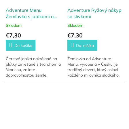
Adventure Menu
Adventure Ryžový nákyp
Žemľovka s jablkami a
so slivkami
škoricou
Skladom
Skladom
€7,30
€7,30
Do košíka
Do košíka
Čerstvé jablká nakrájané na
Žemlovka od Adventure
plátky zmiešané s tvarohom a
Menu, vyrobená v Česku, je
škoricou, zaliate
tradičný dezert, ktorý osloví
dobrovoľnosťou žemle,
každého milovníka sladkého.
mliekom a maslom, tvoria tú
Pripravená z kvalitných,
najlepšiu pochúťku pre vaše
lokálnych surovín, ponúka
raňajky alebo sladký...
jedinečnú chuť...