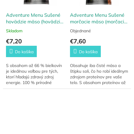
Adventure Menu Sušené
Adventure Menu Sušené
hovädzie mäso (hovädzie
morčacie mäso (morčacie
jerky)
jerky)
Skladom
Objednané
€7,20
€7,60
Do košíka
Do košíka
S obsahom až 66 % bielkovín
Obsahuje iba čisté mäso a
je ideálnou voľbou pre tých,
štipku soli, čo ho robí ideálnym
ktorí hľadajú zdravý zdroj
zdrojom proteínov pre vaše
energie. 100 % prírodné
telo. S obsahom proteínov až
sušené mäso, len so štipkou
77% sú Morčacie Jerky
soli a bez ďalších prísad, vám
skvelým spoločníkom pre
dodá...
regeneráciu...