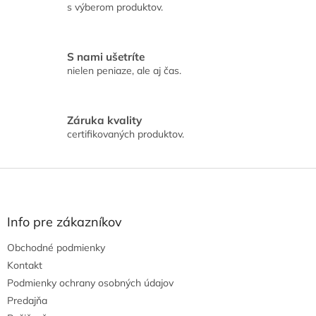
s výberom produktov.
k
y
v
ý
S nami ušetríte
p
nielen peniaze, ale aj čas.
i
s
u
Záruka kvality
certifikovaných produktov.
Z
á
p
ä
Info pre zákazníkov
t
Obchodné podmienky
i
e
Kontakt
Podmienky ochrany osobných údajov
Predajňa