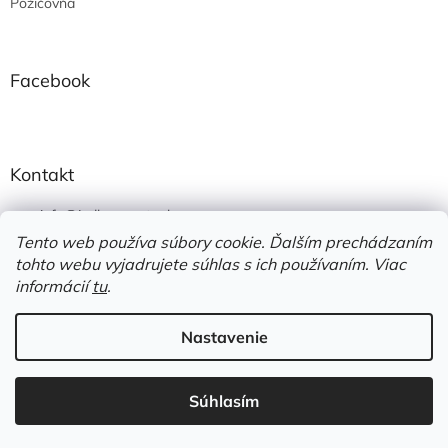
Požičovňa
Facebook
Kontakt
info
@
jedlonacesty.sk
Tento web používa súbory cookie. Ďalším prechádzaním
+421 908 774 221
tohto webu vyjadrujete súhlas s ich používaním. Viac
https://www.facebook.com/jedlonacesty.sk/
informácií
tu
.
Nastavenie
Vytvoril Shoptet
Súhlasím
Copyright 2026
JedloNaCesty
. Všetky práva vyhradené.
Využite dopravu zadarmo od 70€