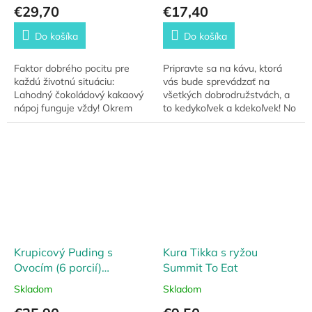
€29,70
€17,40
Do košíka
Do košíka
Faktor dobrého pocitu pre
Pripravte sa na kávu, ktorá
každú životnú situáciu:
vás bude sprevádzať na
Lahodný čokoládový kakaový
všetkých dobrodružstvách, a
nápoj funguje vždy! Okrem
to kedykoľvek a kdekoľvek! No
toho horúce kakao môže byť
Normal Coffee je unikátny
skvelým liekom na bolesť
kávový produkt, ktorý zmení
hrdla vďaka svojim...
váš pohľad na...
Krupicový Puding s
Kura Tikka s ryžou
Ovocím (6 porcií)
Summit To Eat
Emergency Food
Skladom
Skladom