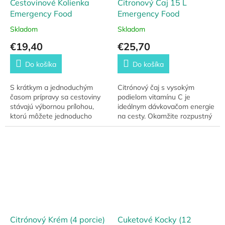
Cestovinové Kolienka
Citronový Čaj 15 L
Emergency Food
Emergency Food
Skladom
Skladom
€19,40
€25,70
Do košíka
Do košíka
S krátkym a jednoduchým
Citrónový čaj s vysokým
časom prípravy sa cestoviny
podielom vitamínu C je
stávajú výbornou prílohou,
ideálnym dávkovačom energie
ktorú môžete jednoducho
na cesty. Okamžite rozpustný
pridať k akémukoľvek jedlu.
a pripravený na podávanie.
Citrónový Krém (4 porcie)
Cuketové Kocky (12