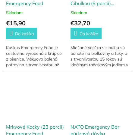
Emergency Food
Cibuľkou (5 porcií)
Emergency Food
Skladom
Skladom
€15,90
€32,70
Do košíka
Do košíka
Kuskus Emergency Food je
Miešané vajíčka s cibuľou sú
cestovina vyrobená z krupice
bohaté na bielkoviny a tuky, a
z pšenice. Vákuovo balená
s trvanlivosťou 15 rokov sú
potravina s trvanlivosťou až
ideálnym raňajkovým jedlom v
15 rokov.
nepredvídateľných situáciách.
Mrkvové Kocky (23 porcií)
NATO Emergency Bar
Emergency Food
núdzová dávka