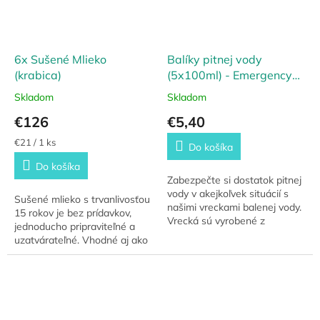
6x Sušené Mlieko
Balíky pitnej vody
(krabica)
(5x100ml) - Emergency
Drinking Water
Skladom
Skladom
€126
€5,40
Jednotková
€21 / 1 ks
Do košíka
cena:
Do košíka
Zabezpečte si dostatok pitnej
vody v akejkoľvek situácií s
Sušené mlieko s trvanlivosťou
našimi vreckami balenej vody.
15 rokov je bez prídavkov,
Vrecká sú vyrobené z
jednoducho pripraviteľné a
odolných materiálov, ktoré
uzatvárateľné. Vhodné aj ako
dokážu vodu zanechať v
emergency food do zásob na
neporušenom stave...
horšie časy.