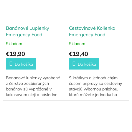
Banánové Lupienky
Cestovinové Kolienka
Emergency Food
Emergency Food
Skladom
Skladom
€19,90
€19,40
Do košíka
Do košíka
Banánové lupienky vyrobené
S krátkym a jednoduchým
z čerstvo zozbieraných
časom prípravy sa cestoviny
banánov sú vyprážané v
stávajú výbornou prílohou,
kokosovom oleji a následne
ktorú môžete jednoducho
namáčané v cukrovom sirupe.
pridať k akémukoľvek jedlu.
Sú ideálnou prísadou energie
do müsli, či iného...