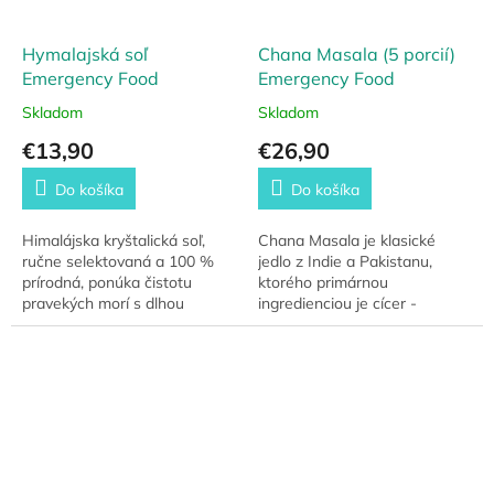
Hymalajská soľ
Chana Masala (5 porcií)
Emergency Food
Emergency Food
Skladom
Skladom
€13,90
€26,90
Do košíka
Do košíka
Himalájska kryštalická soľ,
Chana Masala je klasické
ručne selektovaná a 100 %
jedlo z Indie a Pakistanu,
prírodná, ponúka čistotu
ktorého primárnou
pravekých morí s dlhou
ingredienciou je cícer -
trvanlivosťou až 15 rokov.
strukovina s vysokým
obsahom bielkovín a
sacharidov. Nájdete tu tiež
pokladnicu...