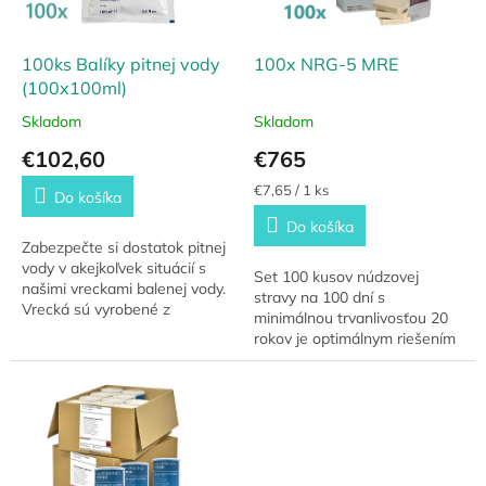
r
k
o
t
d
100ks Balíky pitnej vody
100x NRG-5 MRE
o
u
(100x100ml)
v
k
Skladom
Skladom
t
€102,60
€765
o
v
Jednotková
€7,65 / 1 ks
Do košíka
cena:
Do košíka
Zabezpečte si dostatok pitnej
vody v akejkoľvek situácií s
Set 100 kusov núdzovej
našimi vreckami balenej vody.
stravy na 100 dní s
Vrecká sú vyrobené z
minimálnou trvanlivosťou 20
odolných materiálov, ktoré
rokov je optimálnym riešením
dokážu vodu zanechať v
pre krízové situácie ale aj na
neporušenom stave...
dlhé expedície. Je vhodná pre
všetkých,...