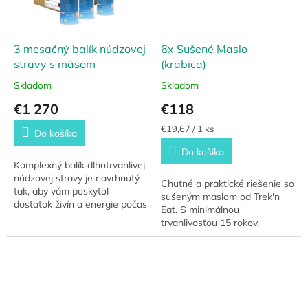
3 mesačný balík núdzovej
6x Sušené Maslo
stravy s mäsom
(krabica)
Skladom
Skladom
€1 270
€118
Jednotková
€19,67 / 1 ks
Do košíka
cena:
Do košíka
Komplexný balík dlhotrvanlivej
núdzovej stravy je navrhnutý
Chutné a praktické riešenie so
tak, aby vám poskytol
sušeným maslom od Trek'n
dostatok živín a energie počas
Eat. S minimálnou
3 mesiacov v akejkoľvek
trvanlivosťou 15 rokov,
krízovej situácie. S výživným
vysokou energetickou
obsahom,...
hodnotou a praktickým
balením v konzerve je toto
maslo...