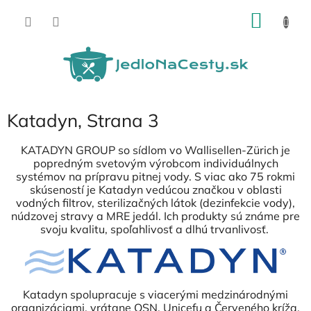
Prejsť
NÁKU
na
obsah
KOŠÍK
Katadyn
, Strana 3
KATADYN GROUP so sídlom vo Wallisellen-Zürich je
popredným svetovým výrobcom individuálnych
systémov na prípravu pitnej vody. S viac ako 75 rokmi
skúseností je Katadyn vedúcou značkou v oblasti
vodných filtrov, sterilizačných látok (dezinfekcie vody),
núdzovej stravy a MRE jedál. Ich produkty sú známe pre
svoju kvalitu, spoľahlivosť a dlhú trvanlivosť.
Katadyn spolupracuje s viacerými medzinárodnými
organizáciami, vrátane OSN, Unicefu a Červeného kríža.