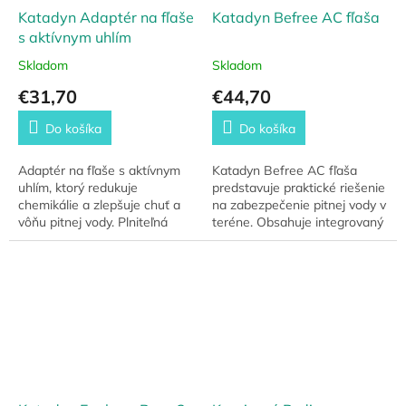
Katadyn Adaptér na fľaše
Katadyn Befree AC fľaša
s aktívnym uhlím
Skladom
Skladom
€31,70
€44,70
Do košíka
Do košíka
Adaptér na fľaše s aktívnym
Katadyn Befree AC fľaša
uhlím, ktorý redukuje
predstavuje praktické riešenie
chemikálie a zlepšuje chuť a
na zabezpečenie pitnej vody v
vôňu pitnej vody. Plniteľná
teréne. Obsahuje integrovaný
vonkajšia náplň, vhodný pre
filtračný systém, ktorý
všetky filtre s vypúšťacou
umožňuje okamžitú úpravu
hadicou.
vody počas...