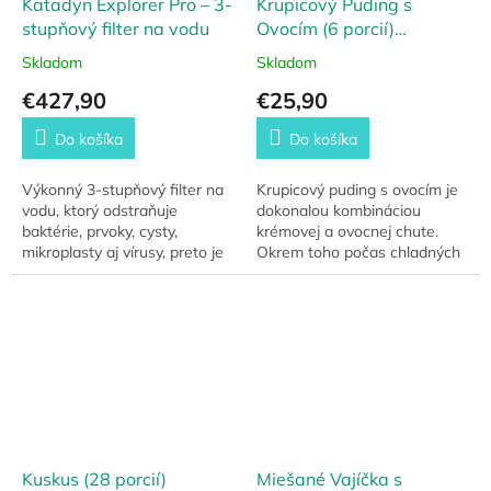
Katadyn Explorer Pro – 3-
Krupicový Puding s
stupňový filter na vodu
Ovocím (6 porcií)
Emergency Food
Skladom
Skladom
€427,90
€25,90
Do košíka
Do košíka
Výkonný 3-stupňový filter na
Krupicový puding s ovocím je
vodu, ktorý odstraňuje
dokonalou kombináciou
baktérie, prvoky, cysty,
krémovej a ovocnej chute.
mikroplasty aj vírusy, preto je
Okrem toho počas chladných
vhodný aj do náročných
mesiacov zahrieva aj zvnútra.
podmienok a silne znečistenej
Z balenia je možné spraviť až
vody. Aktívne...
6 porcií.
Kuskus (28 porcií)
Miešané Vajíčka s