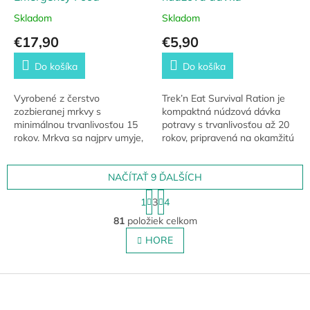
Skladom
Skladom
€17,90
€5,90
Do košíka
Do košíka
Vyrobené z čerstvo
Trek’n Eat Survival Ration je
zozbieranej mrkvy s
kompaktná núdzová dávka
minimálnou trvanlivosťou 15
potravy s trvanlivosťou až 20
rokov. Mrkva sa najprv umyje,
rokov, pripravená na okamžitú
potom blanšíruje, krája a
konzumáciu. Vysoko výživné
nakoniec suší. Kocky sa rýchlo
bloky s bielkovinami, vitamínmi
pripravujú a sú vhodné...
NAČÍTAŤ 9 ĎALŠÍCH
a...
S
1
3
4
t
O
r
81
položiek celkom
v
á
l
HORE
n
á
k
o
d
v
Z
a
a
c
á
n
i