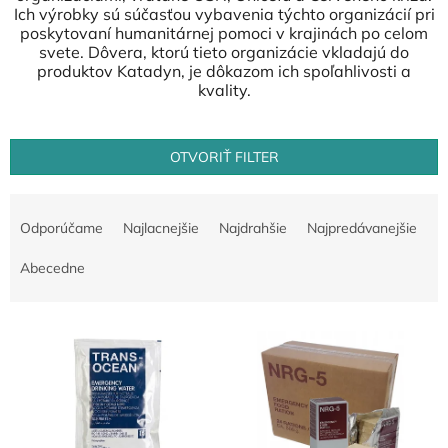
Ich výrobky sú súčasťou vybavenia týchto organizácií pri
poskytovaní humanitárnej pomoci v krajinách po celom
svete. Dôvera, ktorú tieto organizácie vkladajú do
produktov Katadyn, je dôkazom ich spoľahlivosti a
kvality.
OTVORIŤ FILTER
R
a
Odporúčame
Najlacnejšie
Najdrahšie
Najpredávanejšie
d
e
Abecedne
n
i
V
e
ý
p
p
r
i
o
s
d
p
u