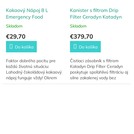
Kakaový Nápoj 8 L
Kanister s filtrom Drip
Emergency Food
Filter Ceradyn Katadyn
Skladom
Skladom
€29,70
€379,70
Do košíka
Do košíka
Faktor dobrého pocitu pre
Čistiaci zásobník s filtrom
každú životnú situáciu:
Katadyn Drip Filter Ceradyn
Lahodný čokoládový kakaový
poskytuje spoľahlivú filtráciu aj
nápoj funguje vždy! Okrem
silne zakalenej vody bez
toho horúce kakao môže byť
elektriny či pumpovania. S
skvelým liekom na bolesť
objemom 10 litrov a tromi...
hrdla vďaka svojim...