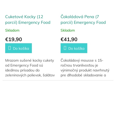
Cuketové Kocky (12
Čokoládová Pena (7
porcií) Emergency Food
porcií) Emergency Food
Skladom
Skladom
€19,90
€41,90
Do košíka
Do košíka
Mrazom sušené kocky cukety
Čokoládový mousse s 15-
od Emergency Food sú
ročnou trvanlivosťou je
ideálnou prísadou do
výnimočný produkt navrhnutý
zeleninových polievok, šalátov
pre dlhodobé skladovanie a
či ako príloha k dusenému
núdzové situácie. Táto
mäsu. Stačí povariť ako
čokoládová pena je nielen
čerstvú zeleninu po dobu 5...
lahodným potešením...