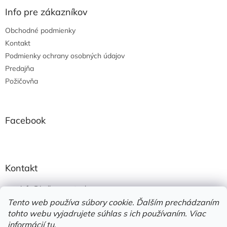
p
i
e
ä
e
Info pre zákazníkov
p
t
r
Obchodné podmienky
i
v
e
Kontakt
k
y
Podmienky ochrany osobných údajov
v
Predajňa
ý
Požičovňa
p
i
s
u
Facebook
Kontakt
info
@
jedlonacesty.sk
Tento web používa súbory cookie. Ďalším prechádzaním
+421 908 774 221
tohto webu vyjadrujete súhlas s ich používaním. Viac
https://www.facebook.com/jedlonacesty.sk/
informácií
tu
.