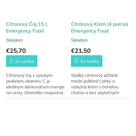
Citronový Čaj 15 L
Citrónový Krém (4 porcie)
Emergency Food
Emergency Food
Skladom
Skladom
€25,70
€21,50
Do košíka
Do košíka
Citrónový čaj s vysokým
Sladký citrónový pôžitok
podielom vitamínu C je
medzi jedlami! Ľahký a
ideálnym dávkovačom energie
vzdušný krém s bohatou
na cesty. Okamžite rozpustný
chuťou a bez zbytočných
a pripravený na podávanie.
prísad.